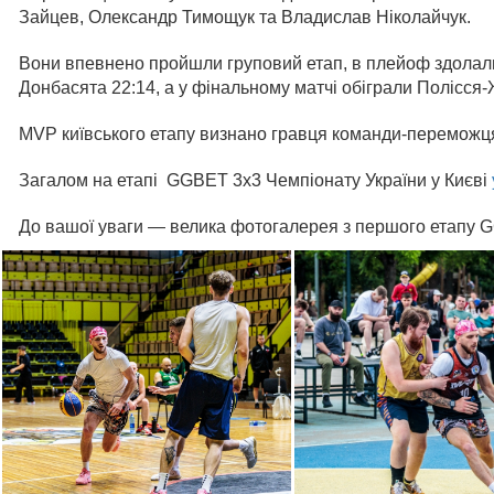
Зайцев, Олександр Тимощук та Владислав Ніколайчук.
Вони впевнено пройшли груповий етап, в плейоф здолали
Донбасята 22:14, а у фінальному матчі обіграли Полісся
MVP київського етапу визнано гравця команди-переможц
Загалом на етапі GGBET 3х3 Чемпіонату України у Києві
До вашої уваги — велика фотогалерея з першого етапу G