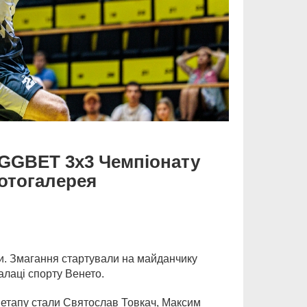
 GGBET 3х3 Чемпіонату
фотогалерея
и. Змагання стартували на майданчику
алаці спорту Венето.
етапу стали Святослав Товкач, Максим