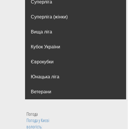
Суперліга
Суперліга (жінки)
Вища лiга
Кубок України
Єврокубки
Юнацька ліга
Ветерани
Погода
Погода у
Києві
вологість: