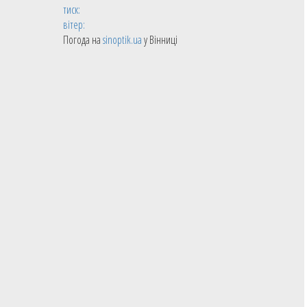
тиск:
вітер:
Погода на
sinoptik.ua
у Вінниці