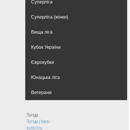
Суперліга
Суперліга (жінки)
Вища лiга
Кубок України
Єврокубки
Юнацька ліга
Ветерани
Погода
Погода у
Києві
вологість: