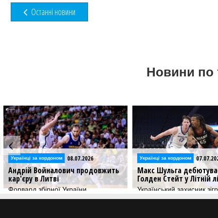
Останні новини
Новини по 
07.07.2026
02.07.20
Українці за кордоном
Українці за кордоном
Макс Шульга дебютував за
Гравець збірної України
Голден Стейт у Літній лізі НБА
Крамар перебирається 
Український захисник зіграв більше
Гравець продовжить бас
25 хвилин в матчі проти Майамі
кар'єру в американській
Southeastern Preparator