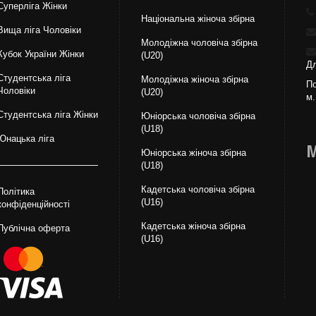
Суперліга Жінки
Національна жiноча збірна
Вища лiга Чоловіки
Молодіжна чоловіча збірна
Кубок України Жінки
(U20)
Дл
Студентська ліга
Молодіжна жіноча збірна
По
Чоловiки
(U20)
м.
Студентська ліга Жінки
Юніорська чоловіча збірна
(U18)
Юнацька ліга
М
Юніорська жіноча збірна
(U18)
Кадетська чоловіча збірна
Політика
(U16)
конфіденційності
Кадетська жіноча збірна
Публічна оферта
(U16)