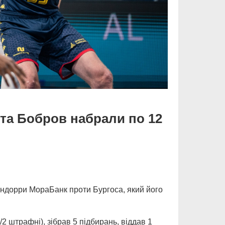
 та Бобров набрали по 12
Андорри МораБанк проти Бургоса, який його
/2 штрафні), зібрав 5 підбирань, віддав 1