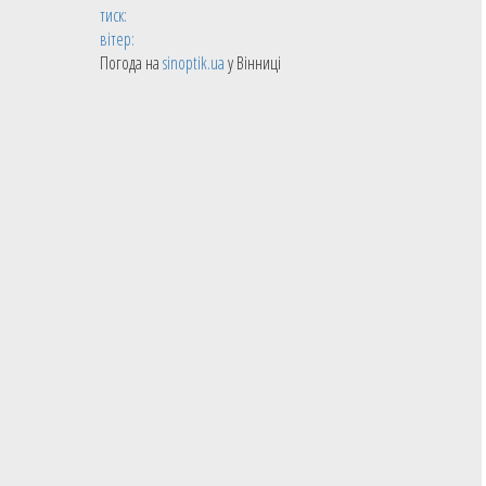
тиск:
вітер:
Погода на
sinoptik.ua
у Вінниці