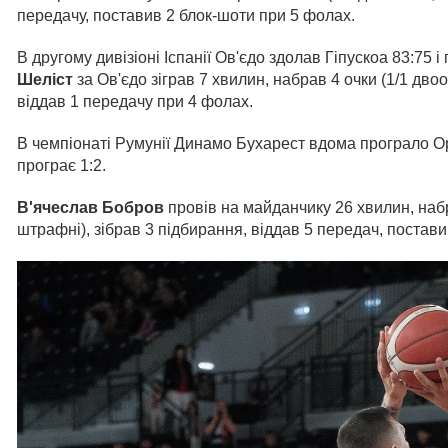
передачу, поставив 2 блок-шоти при 5 фолах.
В другому дивізіоні Іспанії Ов'єдо здолав Гіпускоа 83:75 і
Шеліст
за Ов'єдо зіграв 7 хвилин, набрав 4 очки (1/1 двоо
віддав 1 передачу при 4 фолах.
В чемпіонаті Румунії Динамо Бухарест вдома програло Ора
програє 1:2.
В'ячеслав Бобров
провів на майданчику 26 хвилин, набра
штрафні), зібрав 3 підбирання, віддав 5 передач, постави