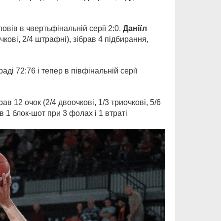
 повів в чвертьфінальній серії 2:0.
Даніїл
чкові, 2/4 штрафні), зібрав 4 підбирання,
ді 72:76 і тепер в півфінальній серії
в 12 очок (2/4 двоочкові, 1/3 триочкові, 5/6
в 1 блок-шот при 3 фолах і 1 втраті