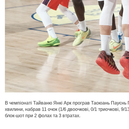
В чемпіонаті Тайваню Янкі Арк програв Таоюань Пауєнь 
хвилини, набрав 11 очок (1/6 двоочкові, 0/1 триочкові, 9/1
блок-шот при 2 фолах та 3 втратах.