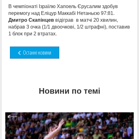
В чемпіонаті Ізраїлю Хапоель Єрусалим здобув
перемогу над Еліцур Маккабі Нетаньєю 97:81.
Дмитро Скапінцев
відіграв в матчі 20 хвилин,
набрав 3 очка (1/1 двоочкові, 1/2 штрафні), поставив
1 блок при 2 втратах.
Останні новини
Новини по темі