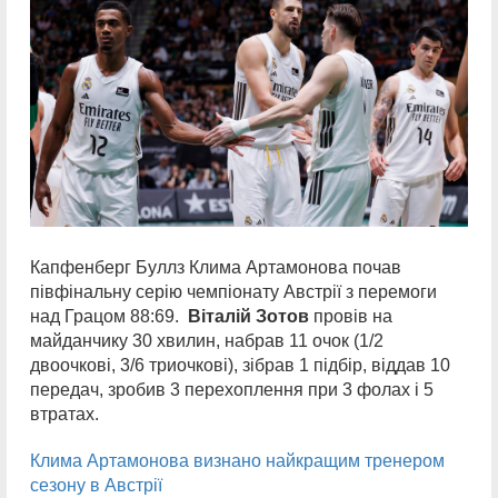
Капфенберг Буллз Клима Артамонова почав
півфінальну серію чемпіонату Австрії з перемоги
над Грацом 88:69.
Віталій Зотов
провів на
майданчику 30 хвилин, набрав 11 очок (1/2
двоочкові, 3/6 триочкові), зібрав 1 підбір, віддав 10
передач, зробив 3 перехоплення при 3 фолах і 5
втратах.
Клима Артамонова визнано найкращим тренером
сезону в Австрії