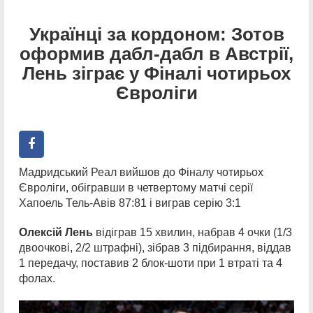
Українці за кордоном: Зотов
оформив дабл-дабл в Австрії,
Лень зіграє у Фіналі чотирьох
Євроліги
Мадридський Реал вийшов до Фіналу чотирьох
Євроліги, обігравши в четвертому матчі серії
Хапоель Тель-Авів 87:81 і виграв серію 3:1
Олексій Лень
відіграв 15 хвилин, набрав 4 очки (1/3
двоочкові, 2/2 штрафні), зібрав 3 підбирання, віддав
1 передачу, поставив 2 блок-шоти при 1 втраті та 4
фолах.