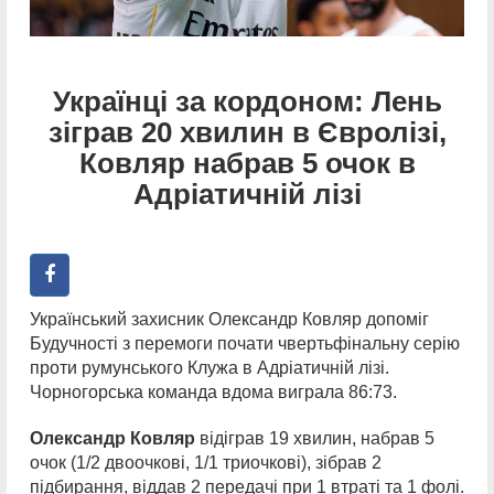
Українці за кордоном: Лень
зіграв 20 хвилин в Євролізі,
Ковляр набрав 5 очок в
Адріатичній лізі
Український захисник Олександр Ковляр допоміг
Будучності з перемоги почати чвертьфінальну серію
проти румунського Клужа в Адріатичній лізі.
Чорногорська команда вдома виграла 86:73.
Олександр Ковляр
відіграв 19 хвилин, набрав 5
очок (1/2 двоочкові, 1/1 триочкові), зібрав 2
підбирання, віддав 2 передачі при 1 втраті та 1 фолі.