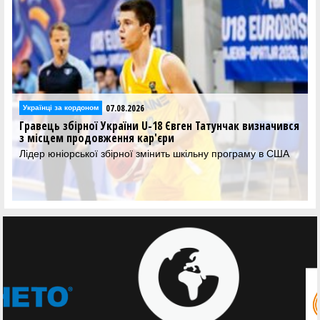
07.08.2026
Українці за кордоном
Гравець збірної України U-18 Євген Татунчак визначився
з місцем продовження кар'єри
Лідер юніорської збірної змінить шкільну програму в США