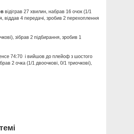
ов
відіграв 27 хвилин, набрав 16 очок (1/1
ня, віддав 4 передачі, зробив 2 перехоплення
чкові), зібрав 2 підбирання, зробив 1
уренсе 74:70 і вийшов до плейоф з шостого
ав 2 очка (1/1 двоочкові, 0/1 триочкові),
темі