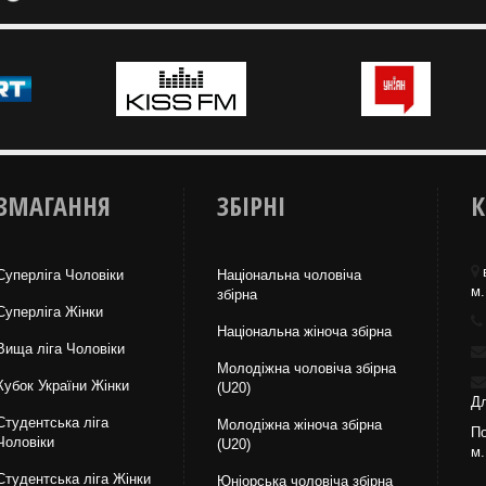
ЗМАГАННЯ
ЗБІРНІ
К
Суперліга Чоловіки
Національна чоловіча
м.
збірна
Суперліга Жінки
Національна жiноча збірна
Вища лiга Чоловіки
Молодіжна чоловіча збірна
Кубок України Жінки
(U20)
Дл
Студентська ліга
Молодіжна жіноча збірна
По
Чоловiки
(U20)
м.
Студентська ліга Жінки
Юніорська чоловіча збірна