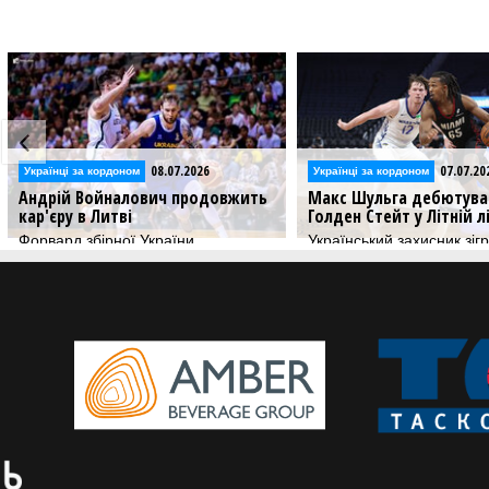
08.07.2026
07.07.20
Українці за кордоном
Українці за кордоном
Андрій Войналович продовжить
Макс Шульга дебютува
кар'єру в Литві
Голден Стейт у Літній л
Форвард збірної України
Український захисник зіг
визначився з новою командою
25 хвилин в матчі проти