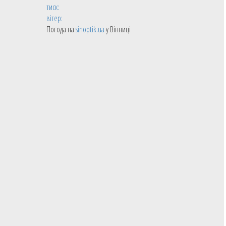
тиск:
вітер:
Погода на
sinoptik.ua
у Вінниці