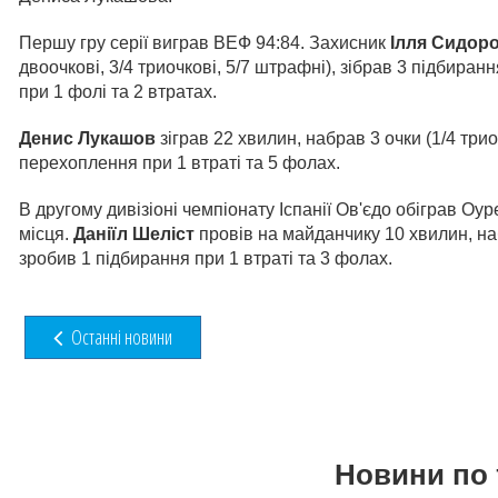
Першу гру серії виграв ВЕФ 94:84. Захисник
Ілля Сидор
двоочкові, 3/4 триочкові, 5/7 штрафні), зібрав 3 підбиран
при 1 фолі та 2 втратах.
Денис Лукашов
зіграв 22 хвилин, набрав 3 очки (1/4 трио
перехоплення при 1 втраті та 5 фолах.
В другому дивізіоні чемпіонату Іспанії Ов'єдо обіграв О
місця.
Даніїл Шеліст
провів на майданчику 10 хвилин, набр
зробив 1 підбирання при 1 втраті та 3 фолах.
Останні новини
Новини по 