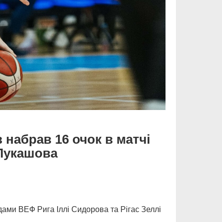
 набрав 16 очок в матчі
Лукашова
дами ВЕФ Рига Іллі Сидорова та Рігас Зеллі