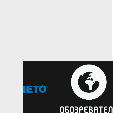
25.07.2026
Українці за кордоном
Дмитро Скапінцев продовжить
кар'єру в чемпіонаті Іспанії
Новачок Ліги Ендеса оголосив про
підписання українця