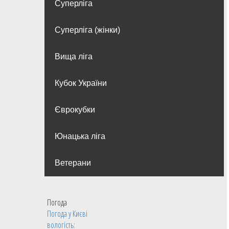
Суперліга
Суперліга (жінки)
Вища лiга
Кубок України
Єврокубки
Юнацька ліга
Ветерани
Погода
Погода у
Києві
вологість: