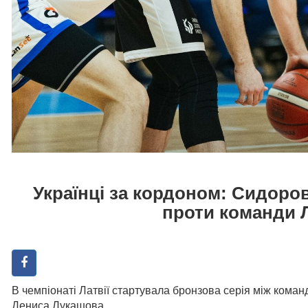
Українці за кордоном: Сидоров
проти команди 
В чемпіонаті Латвії стартувала бронзова серія між коман
Дениса Лукашова.