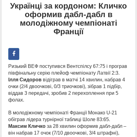
Українці за кордоном: Кличко
оформив дабл-дабл в
молодіжному чемпіонаті
Франції
Ризький ВЕФ поступився Вентспілсу 67:75 і програв
півфінальну серію плейоф чемпіонату Латвії 2:3.
Ілля Сидоров
відіграв в матчі 14 хвилин, набрав 4
очки (2/4 двоочкові, 0/3 триочкові), зібрав 1 підбір,
віддав 3 передачі, зробив 2 перехоплення при 5
фолах.
В молодіжному чемпіонаті Франції Монако U-21
обіграв лідера турнірної таблиці Шоле 83:65.
Максим Кличко
за 28 хвилин оформив дабл-дабл –
він набрав 17 очок (7/10 двоочкові, 3/4 штрафні),