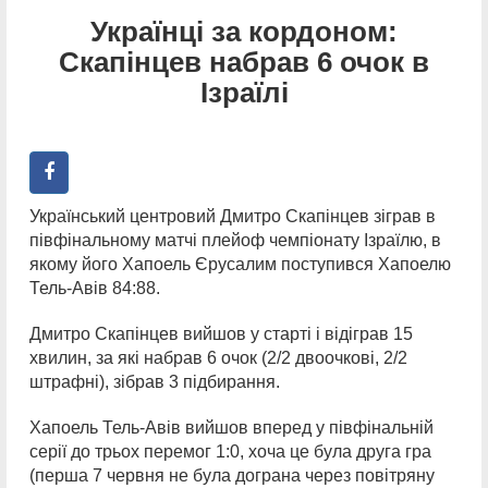
Українці за кордоном:
Скапінцев набрав 6 очок в
Ізраїлі
Український центровий Дмитро Скапінцев зіграв в
півфінальному матчі плейоф чемпіонату Ізраїлю, в
якому його Хапоель Єрусалим поступився Хапоелю
Тель-Авів 84:88.
Дмитро Скапінцев вийшов у старті і відіграв 15
хвилин, за які набрав 6 очок (2/2 двоочкові, 2/2
штрафні), зібрав 3 підбирання.
Хапоель Тель-Авів вийшов вперед у півфінальній
серії до трьох перемог 1:0, хоча це була друга гра
(перша 7 червня не була дограна через повітряну