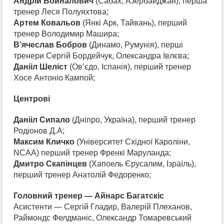
Андрій Войналович
(Сабах, Азербайджан), перша
тренер Леся Полуяхтова;
Артем Ковальов
(Янкі Арк, Тайвань), перший
тренер Володимир Машира;
В’ячеслав Бобров
(Динамо, Румунія), перші
тренери Сергій Бордейчук, Олександра Івлєва;
Данііл Шеліст
(Ов’єдо, Іспанія), перший тренер
Хосе Антоніо Кампой;
Центрові
Данііл Сипало
(Дніпро, Україна), перший тренер
Родіонов Д.А;
Максим Кличко
(Університет Східної Кароліни,
NCAA) перший тренер Френкі Маруланда;
Дмитро Скапінцев
(Хапоель Єрусалим, Ізраїль),
перший тренер Анатолій Федоренко;
Головний тренер — Айнарс Багатскіс
Асистенти — Сергій Гладир, Валерій Плеханов,
Раймондс Фелдманіс, Олександр Томаревський