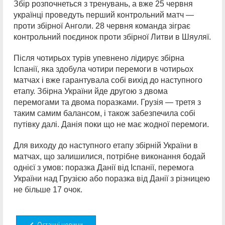
Збір розпочнеться з тренувань, а вже 25 червня
українці проведуть перший контрольний матч —
проти збірної Анголи. 28 червня команда зіграє
контрольний поєдинок проти збірної Литви в Шяуляї.
Після чотирьох турів упевнено лідирує збірна
Іспанії, яка здобула чотири перемоги в чотирьох
матчах і вже гарантувала собі вихід до наступного
етапу. Збірна України йде другою з двома
перемогами та двома поразками. Грузія — третя з
таким самим балансом, і також забезпечила собі
путівку далі. Данія поки що не має жодної перемоги.
Для виходу до наступного етапу збірній України в
матчах, що залишилися, потрібне виконання бодай
однієї з умов: поразка Данії від Іспанії, перемога
України над Грузією або поразка від Данії з різницею
не більше 17 очок.