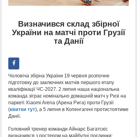
Визначився склад збірної
України на матчі проти Грузії
та Данії
Чоловіча збірна України 19 червня розпочне
підготовку до заключних матчів першого етапу
кваліфікації ЧС-2027. 2 липня наша національна
команда зіграє номінально домашній матч у Ризі на
паркеті Xiaomi Arena (Арена Рига) проти Грузії
(
квитки тут
), а 5 липня в Копенгагені протистоятиме
Данії.
Головний тренер команди Айнарс Багатскіс
визначився з ростером на майбутні поєдинки: