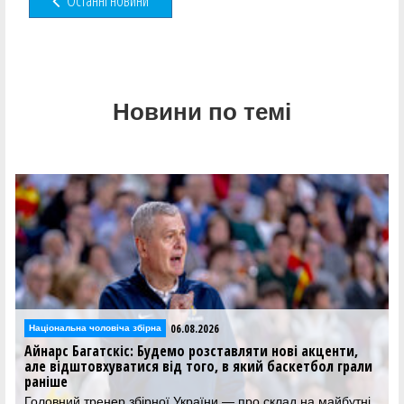
Останні новини
Новини по темі
05.08.2026
Національна чоловіча збірна
и нові акценти,
Збірна Греції визначила план підготовк
й баскетбол грали
проти України у відборі на ЧС-2027
Суперник України у відборі на ЧС-2027 зіг
контрольні матчі перед поєдинком у Ризі
 склад на майбутні