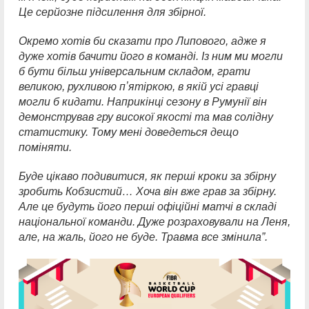
Це серйозне підсилення для збірної.
Окремо хотів би сказати про Липового, адже я
дуже хотів бачити його в команді. Із ним ми могли
б бути більш універсальним складом, грати
великою, рухливою пʼятіркою, в якій усі гравці
могли б кидати. Наприкінці сезону в Румунії він
демонстрував гру високої якості та мав солідну
статистику. Тому мені доведеться дещо
поміняти.
Буде цікаво подивитися, як перші кроки за збірну
зробить Кобзистий… Хоча він вже грав за збірну.
Але це будуть його перші офіційні матчі в складі
національної команди. Дуже розраховували на Леня,
але, на жаль, його не буде. Травма все змінила”.