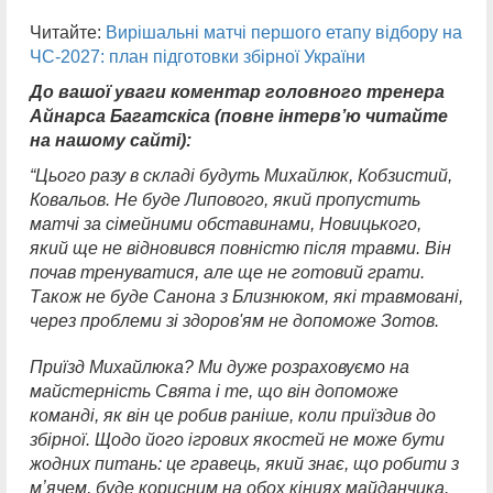
Читайте:
Вирішальні матчі першого етапу відбору на
ЧС-2027: план підготовки збірної України
До вашої уваги коментар головного тренера
Айнарса Багатскіса (повне інтервʼю читайте
на нашому сайті):
“Цього разу в складі будуть Михайлюк, Кобзистий,
Ковальов. Не буде Липового, який пропустить
матчі за сімейними обставинами, Новицького,
який ще не відновився повністю після травми. Він
почав тренуватися, але ще не готовий грати.
Також не буде Санона з Близнюком, які травмовані,
через проблеми зі здоров'ям не допоможе Зотов.
Приїзд Михайлюка? Ми дуже розраховуємо на
майстерність Свята і те, що він допоможе
команді, як він це робив раніше, коли приїздив до
збірної. Щодо його ігрових якостей не може бути
жодних питань: це гравець, який знає, що робити з
мʼячем, буде корисним на обох кінцях майданчика.