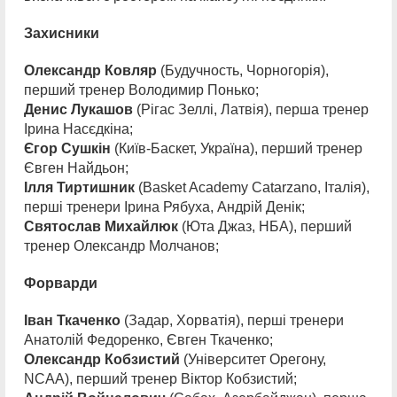
Захисники
Олександр Ковляр
(Будучность, Чорногорія),
перший тренер Володимир Понько;
Денис Лукашов
(Рігас Зеллі, Латвія), перша тренер
Ірина Насєдкіна;
Єгор Сушкін
(Київ-Баскет, Україна), перший тренер
Євген Найдьон;
Ілля Тиртишник
(Basket Academy Catarzano, Італія),
перші тренери Ірина Рябуха, Андрій Денік;
Святослав Михайлюк
(Юта Джаз, НБА), перший
тренер Олександр Молчанов;
Форварди
Іван Ткаченко
(Задар, Хорватія), перші тренери
Анатолій Федоренко, Євген Ткаченко;
Олександр Кобзистий
(Університет Орегону,
NCAA), перший тренер Віктор Кобзистий;