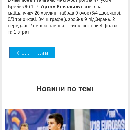
В чемпіонаті Тайваню Янкі Арк програли Фубон
Брейвз 96:117.
Артем Ковальов
провів на
майданчику 26 хвилин, набрав 9 очок (3/4 двоочкові,
0/3 триочкові, 3/4 штрафні), зробив 9 підбирань, 2
передачі, 2 перехоплення, 1 блок-шот при 4 фолах
та 1 втраті.
Останні новини
Новини по темі