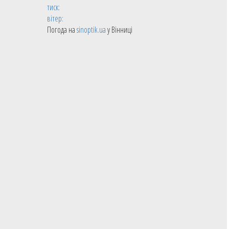
тиск:
вітер:
Погода на
sinoptik.ua
у Вінниці