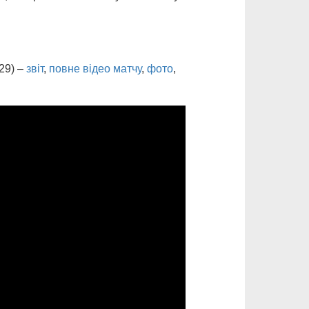
:29) –
звіт
,
повне відео матчу
,
фото
,