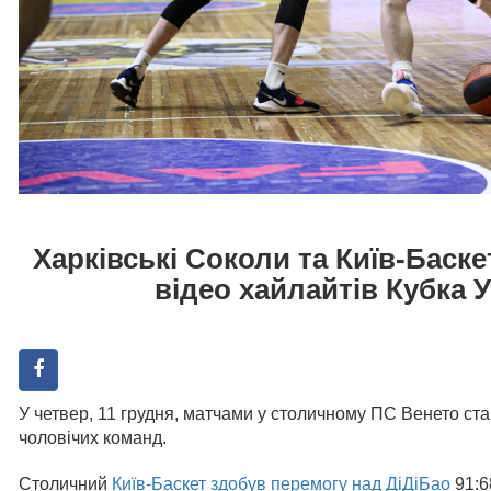
Харківські Соколи та Київ-Баске
відео хайлайтів Кубка У
У четвер, 11 грудня, матчами у столичному ПС Венето ст
чоловічих команд.
Столичний
Київ-Баскет здобув перемогу над ДіДіБао
91:6