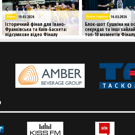
16.03.2026
16.03.2026
Кубок України
Кубок України
Блок-шот Сушкіна на останніх
Аншлаг у Франківськ
секундах та інші хайлайти — в
Київ-Баскета: яскра
топ-10 моментів Фіналу
Фіналу чотирьох Куб
чотирьох
Дивіться яскраві фото
чотирьох Кубка Украї
До вашої уваги головні моменти
пройшов в Івано-Фран
вирішальних матчів Кубка України