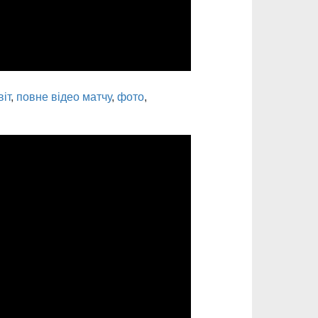
віт
,
повне відео матчу
,
фото
,