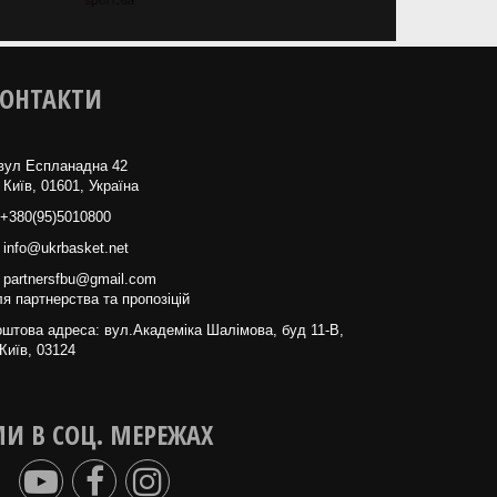
ОНТАКТИ
вул Еспланадна 42
 Київ, 01601, Україна
+380(95)5010800
info@ukrbasket.net
partnersfbu@gmail.com
я партнерства та пропозіцій
штова адреса: вул.Академіка Шалімова, буд 11-В,
Київ, 03124
И В СОЦ. МЕРЕЖАХ