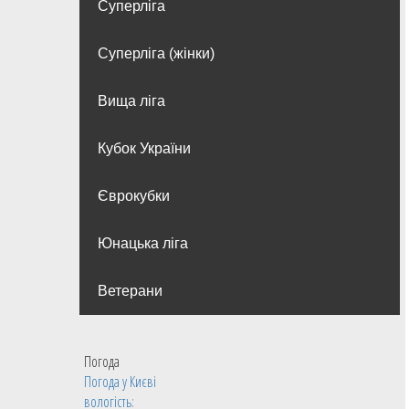
Суперліга
Суперліга (жінки)
Вища лiга
Кубок України
Єврокубки
Юнацька ліга
Ветерани
Погода
Погода у
Києві
вологість: