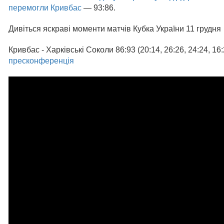
перемогли Кривбас
— 93:86.
Дивіться яскраві моменти матчів Кубка України 11 грудня
Кривбас - Харківські Соколи 86:93 (20:14, 26:26, 24:24, 16
пресконференція