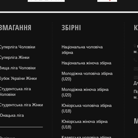
ЗМАГАННЯ
ЗБІРНІ
К
Суперліга Чоловіки
Національна чоловіча
м.
збірна
Суперліга Жінки
Національна жiноча збірна
Вища лiга Чоловіки
Молодіжна чоловіча збірна
Кубок України Жінки
(U20)
Дл
Студентська ліга
Молодіжна жіноча збірна
По
Чоловiки
(U20)
м.
Студентська ліга Жінки
Юніорська чоловіча збірна
(U18)
Юнацька ліга
М
Юніорська жіноча збірна
(U18)
Кадетська чоловіча збірна