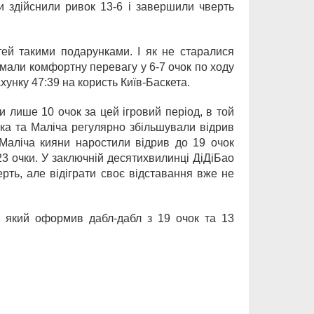
ни здійснили ривок 13-6 і завершили чверть
тей такими подарунками. І як не старалися
имали комфортну перевагу у 6-7 очок по ходу
хунку 47:39 на користь Київ-Баскета.
 лише 10 очок за цей ігровий період, в той
ика та Маліча регулярно збільшували відрив
 Маліча кияни наростили відрив до 19 очок
23 очки. У заключній десятихвилинці ДіДіБао
рть, але відіграти своє відставання вже не
 який оформив дабл-дабл з 19 очок та 13