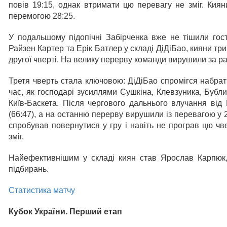
повів 19:15, однак втримати цю перевагу не зміг. Кия
перемогою 28:25.
У подальшому підопічні Забірченка вже не тішили гос
Райзен Картер та Ерік Батлер у складі ДіДіБао, кияни тр
другої чверті. На велику перерву команди вирушили за ра
Третя чверть стала ключовою: ДіДіБао спромігся набрати
час, як господарі зусиллями Сушкіна, Клевзуника, Бубл
Київ-Баскета. Після чергового дальнього влучання від
(66:47), а на останню перерву вирушили із перевагою у 
спробував повернутися у гру і навіть не програв цю чве
зміг.
Найефективнішим у складі киян став Ярослав Карпюк,
підбирань.
Статистика матчу
Кубок України. Перший етап