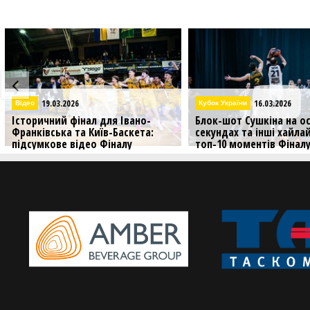
16.03.2026
16.03.2026
Кубок України
Кубок України
Блок-шот Сушкіна на останніх
Аншлаг у Франківську і
секундах та інші хайлайти — в
Київ-Баскета: яскраві 
топ-10 моментів Фіналу
Фіналу чотирьох Кубка 
чотирьох
Дивіться яскраві фото з 
чотирьох Кубка України, 
До вашої уваги головні моменти
пройшов в Івано-Франків
вирішальних матчів Кубка України