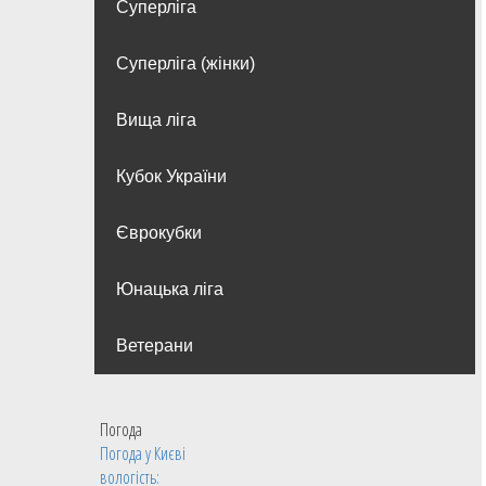
Суперліга
Суперліга (жінки)
Вища лiга
Кубок України
Єврокубки
Юнацька ліга
Ветерани
Погода
Погода у
Києві
вологість: