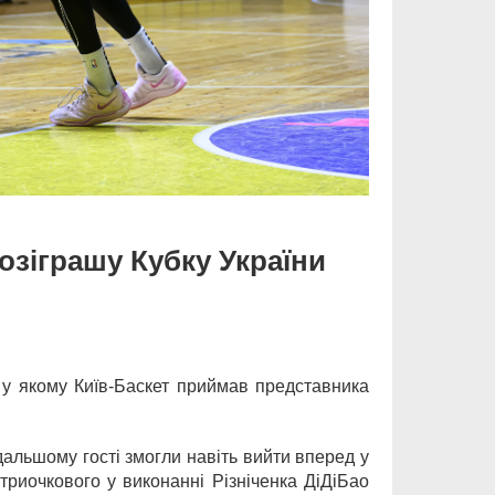
озіграшу Кубку України
, у якому Київ-Баскет приймав представника
альшому гості змогли навіть вийти вперед у
триочкового у виконанні Різніченка ДіДіБао