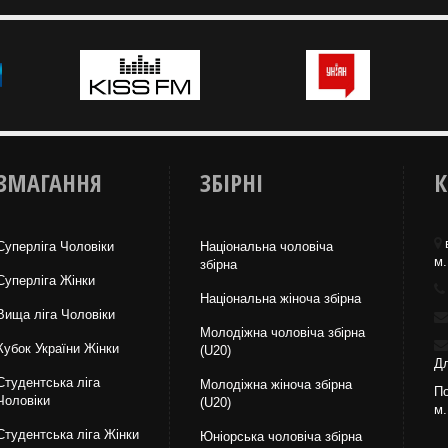
ЗМАГАННЯ
ЗБІРНІ
К
Суперліга Чоловіки
Національна чоловіча
м.
збірна
Суперліга Жінки
Національна жiноча збірна
Вища лiга Чоловіки
Молодіжна чоловіча збірна
Кубок України Жінки
(U20)
Дл
Студентська ліга
Молодіжна жіноча збірна
По
Чоловiки
(U20)
м.
Студентська ліга Жінки
Юніорська чоловіча збірна