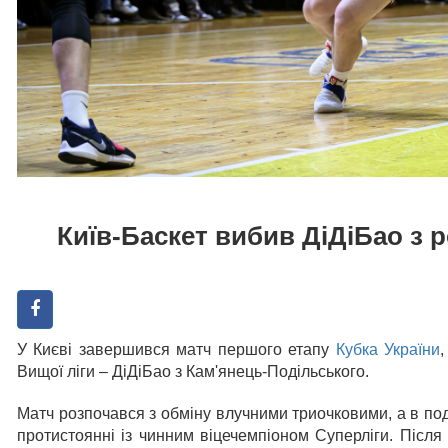
Київ-Баскет вибив ДіДіБао з р
У Києві завершився матч першого етапу
Кубка України
Вищої ліги – ДіДіБао з Кам'янець-Подільського.
Матч розпочався з обміну влучними триочковими, а в под
протистоянні із чинним віцечемпіоном Суперліги. Після 