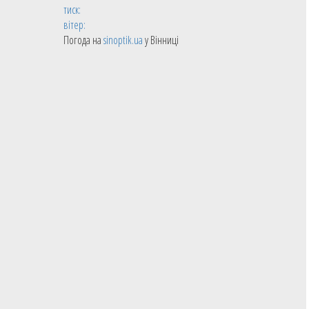
тиск:
вітер:
Погода на
sinoptik.ua
у Вінниці