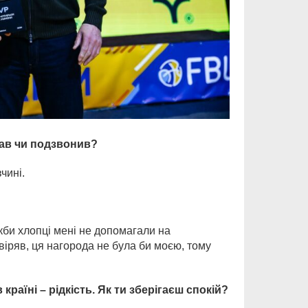
сав чи подзвонив?
чині.
Якби хлопці мені не допомагали на
віряв, ця нагорода не була би моєю, тому
країні – рідкість. Як ти зберігаєш спокій?