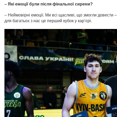
– Які емоції були після фінальної сирени?
– Неймовірні емоції. Ми всі щасливі, що змогли довести 
для багатьох з нас це перший кубок у карʼєрі.