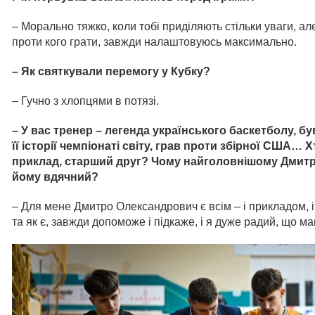
– Морально тяжко, коли тобі приділяють стільки уваги, а
проти кого грати, завжди налаштовуюсь максимально.
– Як святкували перемогу у Кубку?
– Гучно з хлопцями в потязі.
– У вас тренер – легенда українського баскетболу, бу
її історії чемпіонаті світу, грав проти збірної США… 
приклад, старший друг? Чому найголовнішому Дмитр
йому вдячний?
– Для мене Дмитро Олександрович є всім – і прикладом, і
та як є, завжди допоможе і підкаже, і я дуже радий, що ма