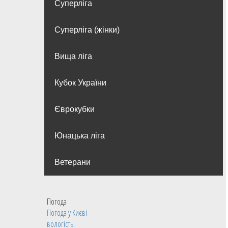
Суперліга
Суперліга (жінки)
Вища лiга
Кубок України
Єврокубки
Юнацька ліга
Ветерани
Погода
Погода у
Києві
вологість: