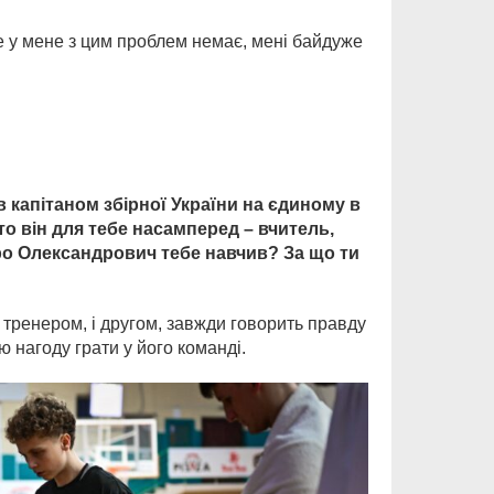
ле у мене з цим проблем немає, мені байдуже
в капітаном збірної України на єдиному в
Хто він для тебе насамперед – вчитель,
о Олександрович тебе навчив? За що ти
 тренером, і другом, завжди говорить правду
ю нагоду грати у його команді.