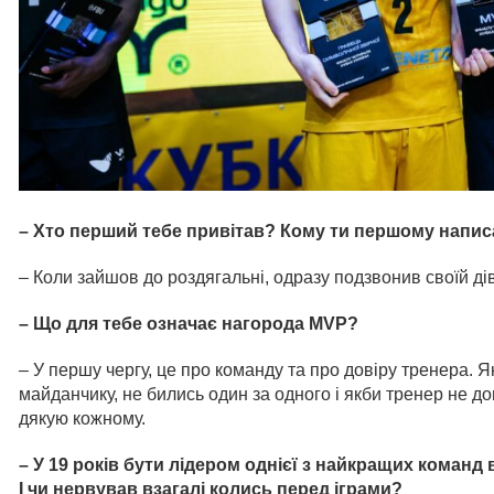
– Хто перший тебе привітав? Кому ти першому напи
– Коли зайшов до роздягальні, одразу подзвонив своїй дів
– Що для тебе означає нагорода MVP?
– У першу чергу, це про команду та про довіру тренера. 
майданчику, не бились один за одного і якби тренер не до
дякую кожному.
– У 19 років бути лідером однієї з найкращих команд в 
І чи нервував взагалі колись перед іграми?