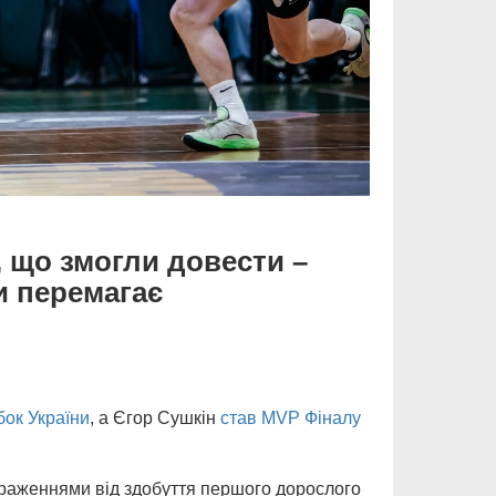
, що змогли довести –
и перемагає
бок України
, а Єгор Сушкін
став MVP Фіналу
раженнями від здобуття першого дорослого