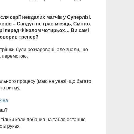
сля серії невдалих матчів у Суперлізі.
вців – Сандул не грав місяць, Смітюх
грі перед Фіналом чотирьох… Ви самі
говорив тренер?
 трішки були розчаровані, але знали, що
за перемогою.
льного процесу (маю на увазі, що багато
го ритму.
кіна
наш?
 тільки коли побачив на табло останню
с в руках.