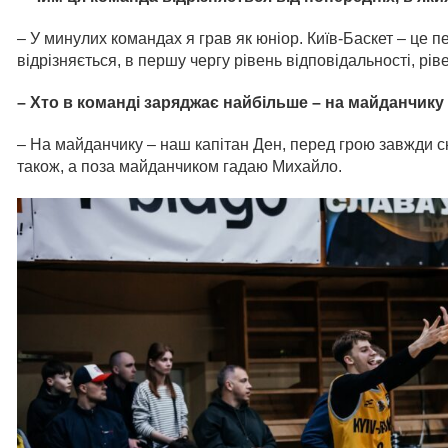
– У минулих командах я грав як юніор. Київ-Баскет – це 
відрізняється, в першу чергу рівень відповідальності, ріве
– Хто в команді заряджає найбільше – на майданчику
– На майданчику – наш капітан Ден, перед грою завжди ска
також, а поза майданчиком гадаю Михайло.