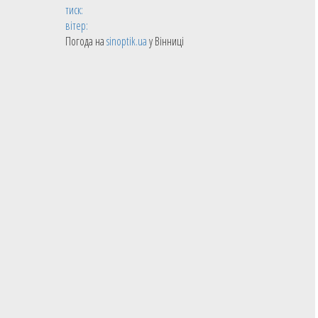
тиск:
вітер:
Погода на
sinoptik.ua
у Вінниці