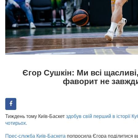
Єгор Сушкін: Ми всі щасливі
фаворит не завжд
Тиждень тому Київ-Баскет
здобув свій перший в історії Ку
чотирьох.
Прес-служба Київ-Баскета
попросила Єгора поділитися в