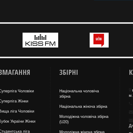
ЗМАГАННЯ
ЗБІРНІ
К
Суперліга Чоловіки
Національна чоловіча
м.
збірна
Суперліга Жінки
Національна жiноча збірна
Вища лiга Чоловіки
Молодіжна чоловіча збірна
Кубок України Жінки
(U20)
Дл
Студентська ліга
Молодіжна жіноча збірна