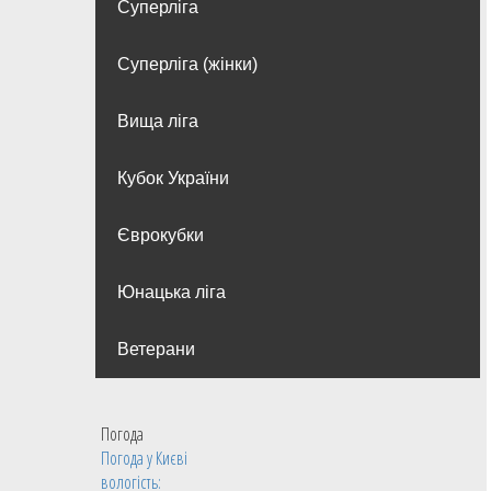
Суперліга
Суперліга (жінки)
Вища лiга
Кубок України
Єврокубки
Юнацька ліга
Ветерани
Погода
Погода у
Києві
вологість: