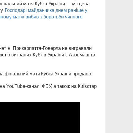
ирішальний матч Кубка України — місцева
ту.
Господарі майданчика днем раніше у
чному матчі вибив з боротьби чинного
ет, ні Прикарпаття-Говерла не вигравали
істю виграних Кубків України є Азовмаш та
 на фінальний матч Кубка України продано.
 на YouTube-каналі ФБУ, а також на Київстар