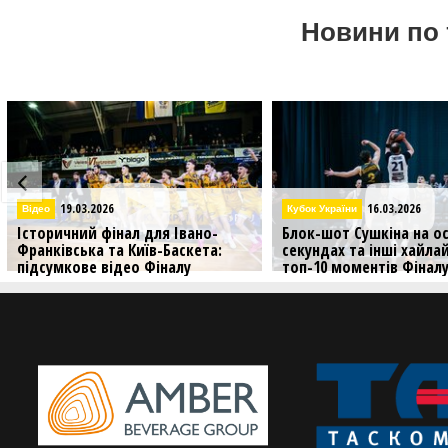
Новини по 
16.03.2026
16.03.2026
Кубок України
Кубок України
Блок-шот Сушкіна на останніх
Аншлаг у Франківську і
секундах та інші хайлайти — в
Київ-Баскета: яскраві 
топ-10 моментів Фіналу
Фіналу чотирьох Кубка 
чотирьох
Дивіться яскраві фото з 
чотирьох Кубка України, 
До вашої уваги головні моменти
пройшов в Івано-Франків
вирішальних матчів Кубка України