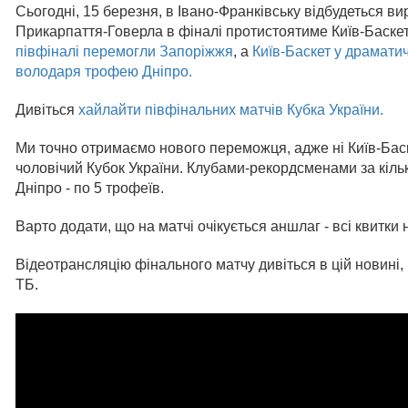
Сьогодні, 15 березня, в Івано-Франківську відбудеться в
Прикарпаття-Говерла в фіналі протистоятиме Київ-Баске
півфіналі перемогли Запоріжжя
, а
Київ-Баскет у драмати
володаря трофею Дніпро.
Дивіться
хайлайти півфінальних матчів Кубка України.
Ми точно отримаємо нового переможця, адже ні Київ-Баск
чоловічий Кубок України. Клубами-рекордсменами за кільк
Дніпро - по 5 трофеїв.
Варто додати, що на матчі очікується аншлаг - всі квитки
Відеотрансляцію фінального матчу дивіться в цій новині,
ТБ.