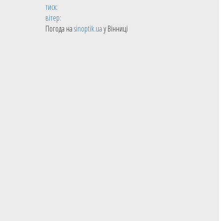
тиск:
вітер:
Погода на
sinoptik.ua
у Вінниці