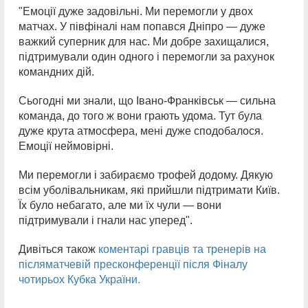
"Емоції дуже задовільні. Ми перемогли у двох
матчах. У півфіналі нам попався Дніпро — дуже
важкий суперник для нас. Ми добре захищалися,
підтримували один одного і перемогли за рахунок
командних дій.
Сьогодні ми знали, що Івано-Франківськ — сильна
команда, до того ж вони грають удома. Тут була
дуже крута атмосфера, мені дуже сподобалося.
Емоції неймовірні.
Ми перемогли і забираємо трофей додому. Дякую
всім уболівальникам, які прийшли підтримати Київ.
Їх було небагато, але ми їх чули — вони
підтримували і гнали нас уперед".
Дивіться також
коментарі гравців та тренерів на
післяматчевій пресконференції після Фіналу
чотирьох Кубка України.