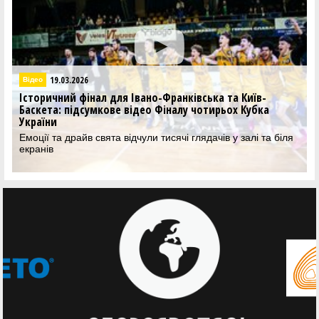
16.03.2026
Кубок України
в-
Блок-шот Сушкіна на останніх секундах та інші
ка
хайлайти — в топ-10 моментів Фіналу чотирьох
До вашої уваги головні моменти вирішальних матчів К
України
 та біля