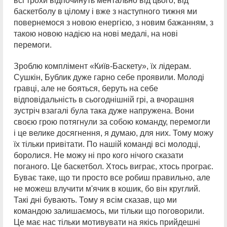
всі трохи відпочинуть ментально від цього, від
баскетболу в цілому і вже з наступного тижня ми
повернемося з новою енергією, з новим бажанням, з
такою новою надією на нові медалі, на нові
перемоги.
Зроблю комплімент «Київ-Баскету», їх лідерам.
Сушкін, Бублик дуже гарно себе проявили. Молоді
гравці, але не бояться, беруть на себе
відповідальність в сьогоднішній грі, а вчорашня
зустріч взагалі була така дуже напружена. Вони
своєю грою потягнули за собою команду, перемогли
і це велике досягнення, я думаю, для них. Тому можу
їх тільки привітати. По нашій команді всі молодці,
боролися. Не можу ні про кого нічого сказати
поганого. Це баскетбол. Хтось виграє, хтось програє.
Буває таке, що ти просто все робиш правильно, але
не можеш влучити м'ячик в кошик, бо він круглий.
Такі дні бувають. Тому я всім сказав, що ми
командою залишаємось, ми тільки що поговорили.
Це має нас тільки мотивувати на якісь прийдешні