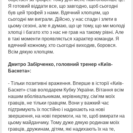
Я готовий віддати все, що завгодно, щоб сьогодні
був цей трофей з нами. Вдячний хлопцям, що
сьогодні ми виграли. Дійсно, у нас спади і злети в
цьому сезоні, але я думаю, що це тому, що ми молоді
хлопці і багато хто з нас не грав на такому рівні. Але
в такі моменти проявляється характер команди. Я
вдячний кожному, хто сьогодні виходив, боровся.
Всім дякую хлопцям.
Дмитро Забірченко, головний тренер «Київ-
Баскета»:
- Тільки позитивні враження. Вперше в історії «Київ-
Баскет» став володарем Кубку України. Вітання всім
нашим вболівальникам, керівництву, сім'ям моїх
гравців, не тільки гравцям. Вони у важкий час
підтримують їх постійно і надихають на нові
звершення, на нові перемоги, на те, щоб вмирати на
цьому майданчику. Тому дуже дякую родинам моїх
гравців, дружинам, дітям, які надихають їх на те,