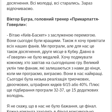
досягнення. Всі молодці, всі старались. Зараз
відпочиваємо.
Віктор Бугра, головний тренер «Прикарпаття-
Говерли»:
- Вітаю «Київ-Баскет» з заслуженою перемогою.
Вони сьогодні були кращими. Також я хочу привітати
всіх наших фанів. Ми програли, але для нас це
також досягнення, друге місце в Кубку. Давно в
«Говерли» не було медалей. Хочу подякувати
кожному, хто завітав на сьогоднішню гру. Великий
уклін тим фанам, які залишаються з нами до кінця,
коли ми програємо, виграємо. Вони в нас найкращі.
Сьогодні була низька реалізація триочкових,
двоочкових, штрафних кидків 6/15 або 40%. Плюс
ще підбирання програли 32-37, це 15 додаткових
володінь.
Я не скажу, що в нас не було бажання, це фінал.
Кожна команда заходить в фінал максимально