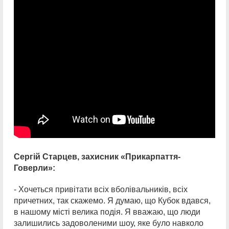
Сергій Старцев, захисник «Прикарпаття-
Говерли»:
- Хочеться привітати всіх вболівальників, всіх
причетних, так скажемо. Я думаю, що Кубок вдався,
в нашому місті велика подія. Я вважаю, що люди
залишились задоволеними шоу, яке було навколо