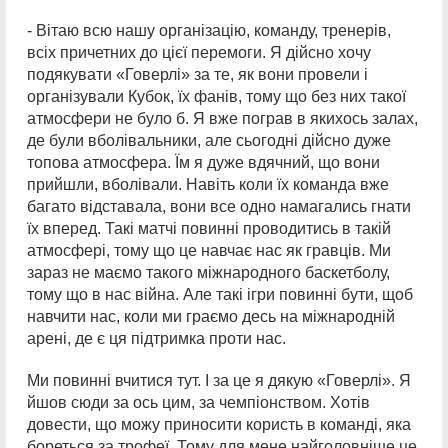
- Вітаю всю нашу організацію, команду, тренерів,
всіх причетних до цієї перемоги. Я дійсно хочу
подякувати «Говерлі» за те, як вони провели і
організували Кубок, їх фанів, тому що без них такої
атмосфери не було б. Я вже пограв в якихось залах,
де були вболівальники, але сьогодні дійсно дуже
топова атмосфера. Їм я дуже вдячний, що вони
прийшли, вболівали. Навіть коли їх команда вже
багато відставала, вони все одно намагались гнати
їх вперед. Такі матчі повинні проводитись в такій
атмосфері, тому що це навчає нас як гравців. Ми
зараз не маємо такого міжнародного баскетболу,
тому що в нас війна. Але такі ігри повинні бути, щоб
навчити нас, коли ми граємо десь на міжнародній
арені, де є ця підтримка проти нас.
Ми повинні вчитися тут. І за це я дякую «Говерлі». Я
йшов сюди за ось цим, за чемпіонством. Хотів
довести, що можу приносити користь в команді, яка
бореться за трофеї. Тому для мене найголовніше це.