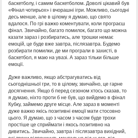
баскетболу, і самим баскетболом. Доволі цікавий був
«Фінал чотирьох» і вчорашні ігри. Можливо, сьогодні
десь менше, але в цілому я думаю, що свято
вдалося. По грі важко коментувати, коли програєш
фінал. Звичайно, багато помилок, багато що можна
казати зараз і розбиратись, але трошки немає
емоцій, це буде вже завтра, післязавтра. Будемо
розбирати помилки, де ми програли в захисті, в
баскетбол, я маю на увазі. А зараз тільки більше
емоції.
Дуже важливо, якщо абстрагуватись від
сьогоднішньої гри, то в цілому, звичайно, це гарне
досягнення. Якщо б перед сезоном хтось сказав, то
я думаю, ніхто проти б не був, що вийдемо в фінал
Кубку, займемо друге місце. Але зараз в моменті
дуже важко якісь позитивні емоції мати стосовно
цього. Я думаю, що з часом з часом буде трохи
простіше це сприймати і якось позитивно на
дивитись. Звичайно, завтра і післязавтра вихідний,