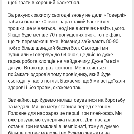
щоб грати в хороший баскетбол.
За рахунок захисту сьогодні знову не дали «Говерлі»
забити більше 70 очок, зараз такий баскетбол
трошки ще міняється. Іноді не вистачає навіть цього.
Якщо буде менше 70 пропущених очок, то не факт,
що ти переможеш вже. Команди забивають 80-90,
тобто більш швидкий баскетбол. Сьогодні ми
зупинили «Говерлу» до 64 очок, це дійсно дуже
гарна робота хлопців на майданчику. Дуже їм всім
дякую. Вітаю ще раз кожного. Мені хочеться
побажати здоров'я тому провіднику, який буде
сьогодні у нас в потязі. Бажаємо, щоб ми всі доїхали
здорові і без травм, скажемо так.
Звичайно, що будемо налаштовуватися на боротьбу
за медалі. Ми цю мету ставили перед сезоном.
Головне для нас зараз це перші ігри плей-офф. Ми
вже розуміємо суперника нашого. Для нас дві
останні гри неважливі в чемпіонаті, тому я думаю
більше пограє молодь і не будемо зважати на