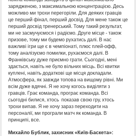
зарядженою, з максимальною концентрацією. Десь
можливо ми трохи перегоріли. Для деяких гравців
це перший фінал, перший досвід. Для мене також це
перший досвід тренерський. Тому такий результат,
ми не засмучуємося і радіємо. Друге місце - також
призове, тому ми будемо рухатись далі. В нас
важливі ігри ще є в чемпіонаті, плюс плей-офф,
тому аналізуємо помилки, рухаємося далі. В
Франківську дуже приємно грати. Сьогодні, мені
здається, навіть не було вільних місць. Всі квитки
куплені, навіть додаткові ще місця докладали.
Атмосфера, як завжди топова на вищому рівні. Ми
всім дуже вдячні. Я не хочу когось виділяти з
гравців. Грає команда, програє команда. Всі
сьогодні билися, хтось показав свою гру, хтось
трохи випав. Я не хочу зараз переходити на
персоналії, ми програли матч як команда. В
принципі, все.
Михайло Бублик, захисник «Київ-Баскета»: