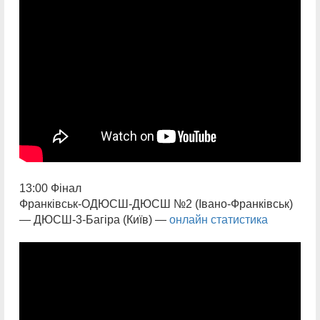
13:00 Фінал
Франківськ-ОДЮСШ-ДЮСШ №2 (Івано-Франківськ)
— ДЮСШ-3-Багіра (Київ) —
онлайн статистика