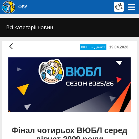
ФБУ
Всі категорії новин
19.04.2026
ВЮБЛ – Дiвчата
Фінал чотирьох ВЮБЛ серед
дівчат 2009 року: