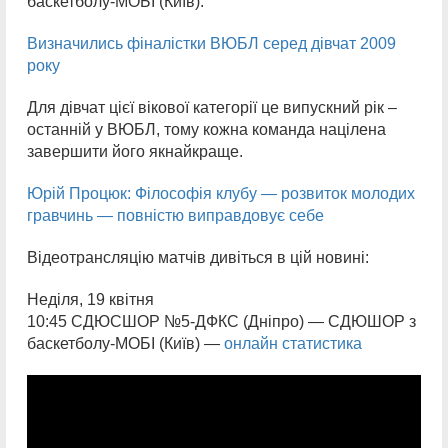
баскетболу-МОБІ (Київ).
Визначились фіналістки ВЮБЛ серед дівчат 2009
року
Для дівчат цієї вікової категорії це випускний рік –
останній у ВЮБЛ, тому кожна команда націлена
завершити його якнайкраще.
Юрій Процюк: Філософія клубу — розвиток молодих
гравчинь — повністю виправдовує себе
Відеотрансляцію матчів дивіться в цій новині:
Неділя, 19 квітня
10:45 СДЮСШОР №5-ДФКС (Дніпро) — СДЮШОР з
баскетболу-МОБІ (Київ) —
онлайн статистика