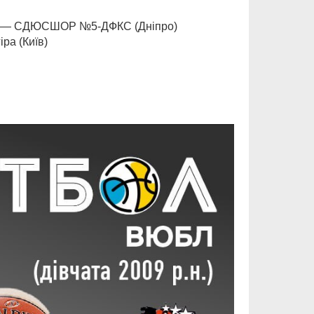
к) — СДЮСШОР №5-ДФКС (Дніпро)
ра (Київ)