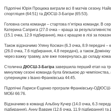
Підопічні Юрія Процюка виграли всі 8 матчів сезону. Най
спортліцея (64:51) та ДЮСШ-3-Багіри (65:53).
Головна сила команди – стартова п’ятірка команди. В се
Катерина Саприга (27.0 очка – краща за результативністю 
(15.1 очка, 12.9 підбирання), яка є кращою в лізі за показ
Також відзначимо Уляну Космач (6.3 очка, 8.9 передачі – 
(26.0 очка, 7.6 підбирання, 4.8 передачі), а також Доміні
через важку травму, але вже повернулась до складу кома
Столична
ДЮСШ-3-Багіра
завершила перший етап на трет
минулому сезоні команда була близькою до чемпіонства, 
суперницям з Івано-Франківська 44:45.
Підопічні Лариси Єщенко програли Франківську-ОДЮС
МОБІ 66:76.
Відзначимо в команді Альбіну Кучер (14.0 очка, 6.3 переда
підбирання), Анну Ваврик (12.6 очка, 11.9 підбирання) та 