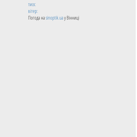
тиск:
вітер:
Погода на
sinoptik.ua
у Вінниці