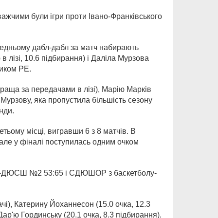
важчими були ігри проти Івано-Франківського
редньому дабл-дабл за матч набирають
в лізі, 10.6 підбирання) і Даліла Мурзова
ником РЕ.
краща за передачами в лізі), Марію Марків
ку Мурзову, яка пропустила більшість сезону
нди.
ьому місці, вигравши 6 з 8 матчів. В
але у фіналі поступилась одним очком
Ш-ДЮСШ №2 53:65 і СДЮШОР з баскетболу-
чі), Катерину Йоханнесон (15.0 очка, 12.3
Дар'ю Гординську (20.1 очка, 8.3 підбирання).