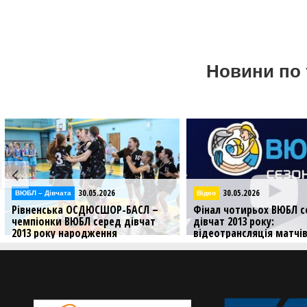
Новини по 
30.05.2026
29.05.2026
Відео
ВЮБЛ – Дiвчата
Фінал чотирьох ВЮБЛ серед
В Нововолинську старт
дівчат 2013 року:
Фінал чотирьох ВЮБЛ с
відеотрансляція матчів 30
дівчат 2013 року: фото
травня
Дивіться фото першого і
дня у Нововолинську
Дивіться трансляцію вирішальних
матчів Фіналу чотирьох ВЮБЛ
серед дівчат 2013 року