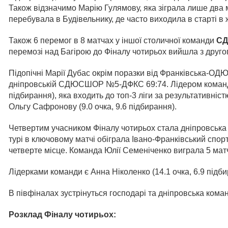
Також відзначимо Марію Гулямову, яка зіграла лише два м
перебувала в Будівельнику, де часто виходила в старті в ж
Також 6 перемог в 8 матчах у іншої столичної команди
СД
перемозі над Багірою до Фіналу чотирьох вийшла з другог
Підопічні Марії Дубас окрім поразки від Франківська-
дніпровській СДЮСШОР №5-ДФКС 69:74. Лідером команди 
підбирання), яка входить до топ-3 ліги за результативніс
Ольгу Сафронову (9.0 очка, 9.6 підбирання).
Четвертим учасником Фіналу чотирьох стала дніпровськ
турі в ключовому матчі обіграла Івано-Франківський спор
четверте місце. Команда Юлії Семеніченко виграла 5 матчі
Лідерками команди є Анна Ніколенко (14.1 очка, 6.9 підби
В півфіналах зустрінуться господарі та дніпровська коман
Розклад Фіналу чотирьох: