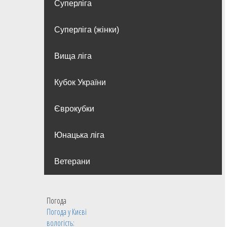
Суперліга
Суперліга (жінки)
Вища лiга
Кубок України
Єврокубки
Юнацька ліга
Ветерани
Погода
Погода у
Києві
вологість: