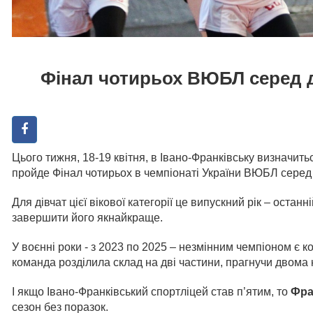
Фінал чотирьох ВЮБЛ серед д
Цього тижня, 18-19 квітня, в Івано-Франківську визначи
пройде Фінал чотирьох в чемпіонаті України ВЮБЛ серед
Для дівчат цієї вікової категорії це випускний рік – оста
завершити його якнайкраще.
У воєнні роки - з 2023 по 2025 – незмінним чемпіоном є к
команда розділила склад на дві частини, прагнучи двома
І якщо Івано-Франківський спортліцей став п’ятим, то
Фр
сезон без поразок.