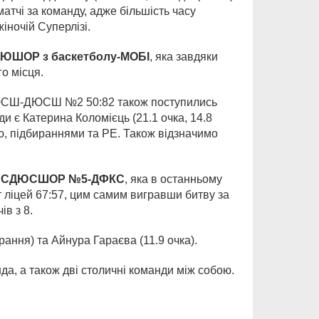
атчі за команду, адже більшість часу
іночій Суперлізі.
ЮШОР з баскетболу-МОБІ
, яка завдяки
о місця.
ОДЮСШ-ДЮСШ №2 50:82 також поступились
є Катерина Коломієць (21.1 очка, 14.8
тю, підбираннями та РЕ. Також відзначимо
а
СДЮСШОР №5-ДФКС
, яка в останньому
т ліцей 67:57, цим самим вигравши битву за
в з 8.
рання) та Айнура Гараєва (11.9 очка).
да, а також дві столичні команди між собою.