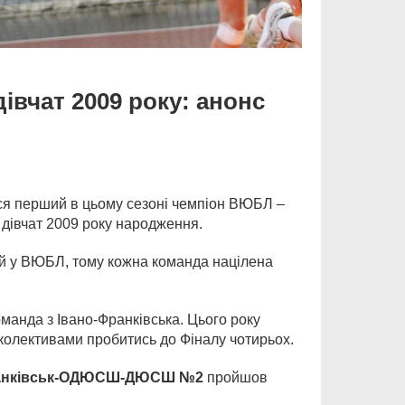
івчат 2009 року: анонс
ться перший в цьому сезоні чемпіон ВЮБЛ –
 дівчат 2009 року народження.
нній у ВЮБЛ, тому кожна команда націлена
оманда з Івано-Франківська. Цього року
 колективами пробитись до Фіналу чотирьох.
анківськ-ОДЮСШ-ДЮСШ №2
пройшов