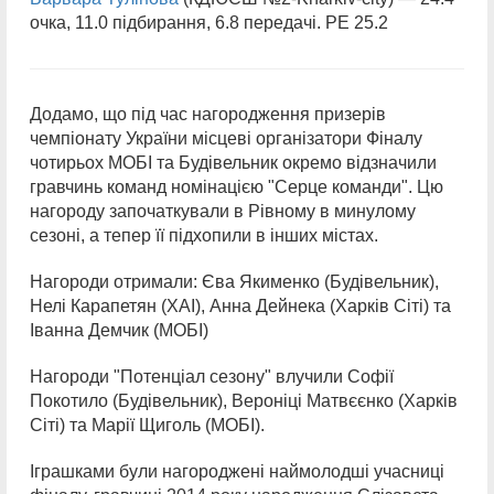
очка, 11.0 підбирання, 6.8 передачі. РЕ 25.2
Додамо, що під час нагородження призерів
чемпіонату України місцеві організатори Фіналу
чотирьох МОБІ та Будівельник окремо відзначили
гравчинь команд номінацією "Серце команди". Цю
нагороду започаткували в Рівному в минулому
сезоні, а тепер її підхопили в інших містах.
Нагороди отримали: Єва Якименко (Будівельник),
Нелі Карапетян (ХАІ), Анна Дейнека (Харків Сіті) та
Іванна Демчик (МОБІ)
Нагороди "Потенціал сезону" влучили Софії
Покотило (Будівельник), Вероніці Матвєєнко (Харків
Сіті) та Марії Щиголь (МОБІ).
Іграшками були нагороджені наймолодші учасниці