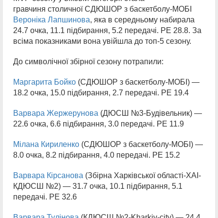
гравчиня столичної СДЮШОР з баскетболу-МОБІ
Вероніка Лапшинова
, яка в середньому набирала
24.7 очка, 11.1 підбирання, 5.2 передачі. РЕ 28.8. За
всіма показниками вона увійшла до топ-5 сезону.
До символічної збірної сезону потрапили:
Маргарита Бойко
(СДЮШОР з баскетболу-МОБІ) —
18.2 очка, 15.0 підбирання, 2.7 передачі. РЕ 19.4
Варвара Жержерунова
(ДЮСШ №3-Будівельник) —
22.6 очка, 6.6 підбирання, 3.0 передачі. РЕ 11.9
Мілана Кириленко
(СДЮШОР з баскетболу-МОБІ) —
8.0 очка, 8.2 підбирання, 4.0 передачі. РЕ 15.2
Варвара Кірсанова
(Збірна Харківської області-ХАІ-
КДЮСШ №2) — 31.7 очка, 10.1 підбирання, 5.1
передачі. РЕ 32.6
Варвара Тулінова
(КДЮСШ №2-Kharkiv-city) — 24.4