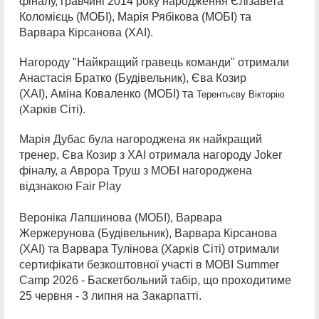
фіналу, гравчині 2014 року народження Єлізавета
Коломієць (МОБІ), Марія Рябікова (МОБІ) та
Варвара Кірсанова (ХАІ).
Нагороду "Найкращий гравець команди" отримали
Анастасія Братко (Будівельник), Єва Козир
(ХАІ), Аміна Коваленко (МОБІ) та
Терентьєву Вікторію
Харків Сіті).
(
Марія Дубас була нагороджена як найкращий
тренер, Єва Козир з ХАІ отримала нагороду Joker
фіналу, а Аврора Труш з МОБІ нагороджена
відзнакою Fair Play
Вероніка Лапшинова (МОБІ), Варвара
Жержерунова (Будівельник), Варвара Кірсанова
(ХАІ) та Варвара Тулінова (Харків Сіті) отримали
сертифікати безкоштовної участі в MOBI Summer
Camp 2026 - Баскетбольний табір, що проходитиме
25 червня - 3 липня на Закарпатті.