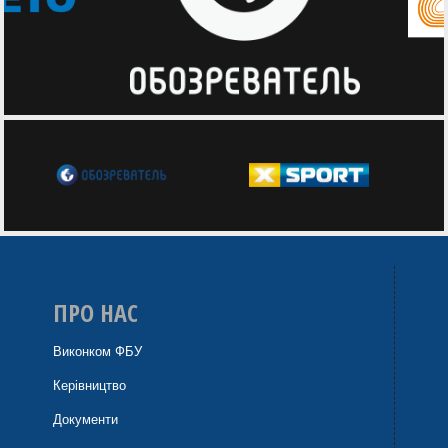
ПРО НАС
Виконком ФБУ
Керівництво
Документи