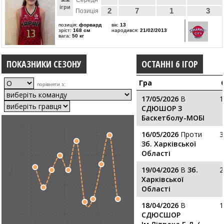
Середн
ігри
2
7
1
3
Позиція
позиція:
форвард
вік:
13
зріст:
168 см
народився:
21/02/2013
вага:
50 кг
ПОКАЗНИКИ СЕЗОНУ
ОСТАННІ 6 ІГОР
Гра
порівняти з:
17/05/2026
В
1
СДЮШОР З
Баскетболу-МОБІ
40
16/05/2026
Проти
3
Зб. Харківської
Області
30
Очки
19/04/2026
В
Зб.
2
Харківської
20
Області
18/04/2026
В
1
10
CДЮСШОР
1
5
9