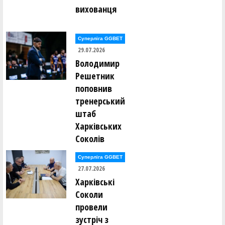
вихованця
Суперліга GGBET
29.07.2026
Володимир
Решетник
поповнив
тренерський
штаб
Харківських
Соколів
Суперліга GGBET
27.07.2026
Харківські
Соколи
провели
зустріч з