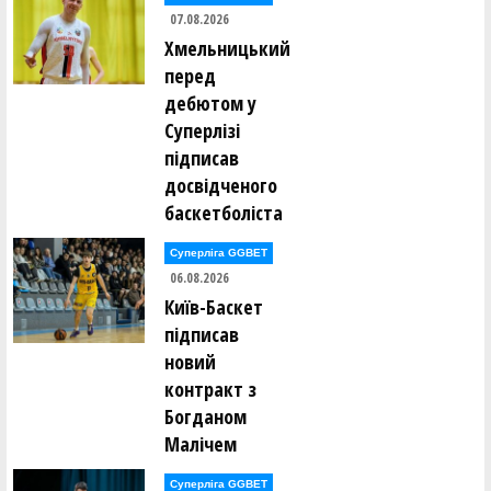
07.08.2026
Хмельницький
перед
дебютом у
Суперлізі
підписав
досвідченого
баскетболіста
Суперліга GGBET
06.08.2026
Київ-Баскет
підписав
новий
контракт з
Богданом
Малічем
Суперліга GGBET