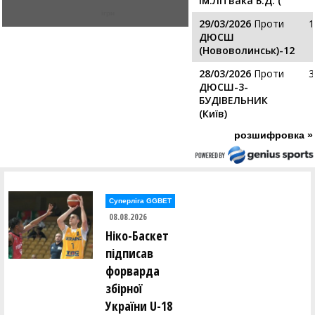
Ім.Літвака Б.Д. (
ігри
29/03/2026
Проти
1
ДЮСШ
(Нововолинськ)-12
28/03/2026
Проти
3
ДЮСШ-3-
БУДІВЕЛЬНИК
(Київ)
розшифровка »
Суперліга GGBET
08.08.2026
Ніко-Баскет
підписав
форварда
збірної
України U-18