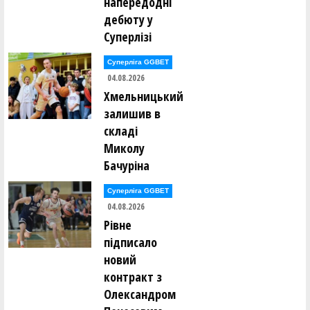
напередодні
дебюту у
Суперлізі
Суперліга GGBET
04.08.2026
Хмельницький
залишив в
складі
Миколу
Бачуріна
Суперліга GGBET
04.08.2026
Рівне
підписало
новий
контракт з
Олександром