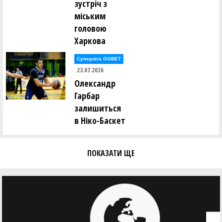
зустріч з
Євген Тодуров ()
міським
Аліна Томін ()
Юрій Трубаєв ()
головою
Ігор Труш ()
Харкова
Олександр Тюрін ()
Суперліга GGBET
Анастасія Усова ()
23.07.2026
Олександр
Ірина Фамаре ()
Олександр Федоренко ()
Гарбар
Сергій Федорів ()
залишиться
Андрій Федорченко ()
в Ніко-Баскет
Андрій Фоменко ()
Олександр Фоменко ()
ПОКАЗАТИ ЩЕ
Валерій Халавчук ()
Олександр Харченко ()
Віктор Хоменко ()
Ольга Хоменко ()
Андрій Хомюк ()
Сергій Чайковський ()