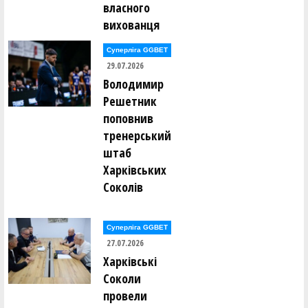
власного
Світлана Середня ()
Олег Сивулицький ()
вихованця
Вадим Сірий ()
Валентин Сліпуха ()
Суперліга GGBET
Сергій Слободянюк ()
В'ячеслав Слюсар ()
29.07.2026
Володимир
Станіслав Смірнов ()
Решетник
Віктор Соболевський ()
Ігор Соловей ()
поповнив
Антон Соловйов ()
тренерський
Євген Сорока ()
Анна Сорокіна (Литвин) ()
штаб
Євгенія Спітковська ()
Максим Сташук ()
Харківських
Богдан Стеценко ()
Соколів
Ярослав Стецюк ()
Андрій Ступченко ()
Олександр Сукачов ()
Максим Суслов ()
Суперліга GGBET
27.07.2026
Едуард Тельчаров ()
Харківські
Олексій Тимощук ()
Сергій Тисленко ()
Соколи
Андрій Тихонов ()
провели
І. Ткаченко ()