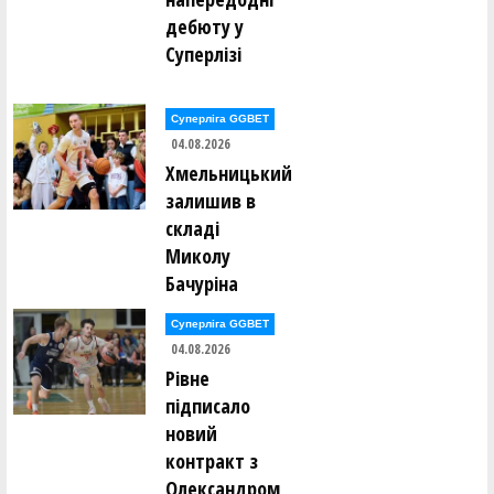
Максим Кушнір ()
дебюту у
Суперлізі
Сергій Ломан ()
Марко Лонюк ()
Артем Луцишин ()
Суперліга GGBET
Артем Ляшенко ()
04.08.2026
Хмельницький
Олексій Мазур ()
Андрій Макаренко ()
залишив в
Дар’я Макаренко ()
складі
Марина Малафєєва ()
Анастасія Мартовицька ()
Миколу
Михайло Маслак ()
Бачуріна
Олександр Маслов ()
Олександр Маслов ()
Ігор Мелашич ()
Суперліга GGBET
Микита Мельник ()
04.08.2026
Нікіта Мельник ()
Рівне
Андрій Менько ()
підписало
Валентин Мирончик ()
Валентин Мирончик ()
новий
Дмитро Михайлов ()
контракт з
Ксенія Монзуль ()
Михайло Мостовий ()
Олександром