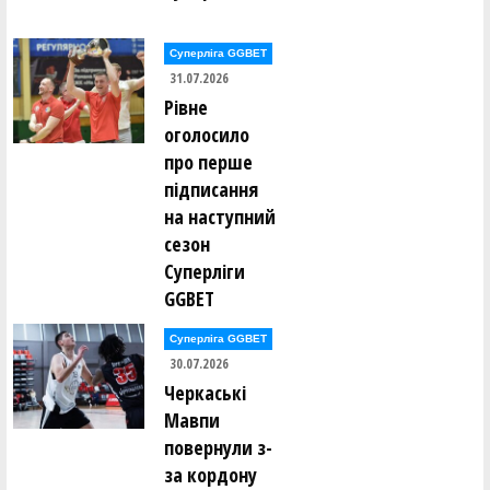
Олександр Раєвський ()
Олександр Раєвський ()
Олександр Раєвський ()
Суперліга GGBET
Володимир Расків ()
31.07.2026
Віталій Редюк ()
Катерина Редюк ()
Рівне
Борис Рижик ()
оголосило
Данило Рикунов ()
Евеліна Ринзак ()
про перше
підписання
Владислав Рогозін ()
на наступний
Іван Росквас ()
Глєб Рудаков ()
сезон
Ганна Руденко ()
Андрій Рудик ()
Суперліги
Андрій Рудик ()
GGBET
Михайло Рудик ()
Олександр Рульов ()
Віталій Ручкін ()
Суперліга GGBET
30.07.2026
Альбіна Сазонова ()
Черкаські
Олексій Сало ()
Мавпи
Сергій Сальніков ()
Сергій Сальніков ()
повернули з-
Роман Свиницький ()
Вясчеслав Севаст'янов ()
за кордону
Євген Селіванов ()