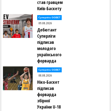
став гравцем
Ігор Борсук ()
Олександр Буханевич ()
Київ-Баскету
Сергій Варелджан ()
Суперліга GGBET
Ілля Вдовенко ()
09.08.2026
Олег Винокуров ()
Юрій Вітенко ()
Дебютант
Суперліги
Юрій Вітківський ()
підписав
Єлизавета Войнаровська ()
Леонід Войнаровський ()
молодого
Максим Воробйов ()
українського
форварда
Олександр Гайдамака ()
Павло Гайдамака ()
Михайло Гераськін ()
Суперліга GGBET
Олександр Гненюк ()
08.08.2026
Денис Головко ()
Аліна Гопей ()
Ніко-Баскет
підписав
Максим Гопей ()
Денис Грищенко ()
форварда
Юрій Гуменков ()
збірної
Олексій Гусаковський ()
Олексій Гусаковський ()
України U-18