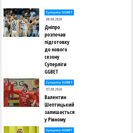
Володимир Данилків ()
Владислав Делібалт ()
Суперліга GGBET
Єгор Дербенцев ()
08.08.2026
Федір Добровольский ()
Сергій Долованюк ()
Дніпро
Олександр Доценко ()
розпочав
Володимир Драбіковський ()
підготовку
Анастасія Дубова ()
до нового
Ганна Дугінова ()
Ганна Дугінова ()
сезону
Сергій Дусь ()
Суперліги
GGBET
Володимир Євпак ()
Сергій Євстрат'єв ()
Леонід Євстратьєв ()
Суперліга GGBET
07.08.2026
Антоніна Єгорова ()
Валентин
Сергій Єльшов ()
Олександр Єрьоменко ()
Шептицький
залишається
Олексій Жидков ()
у Рівному
Євген Заікін ()
Суперліга GGBET
Владислав Закіров ()