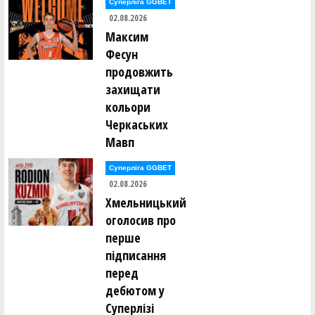
Суперліга GGBET
02.08.2026
Вадим Палюх ()
Ганна Панамарьова ()
Максим
Владислав Панасюк ()
Фесун
Ксенія Панькіна ()
Денис Парвадов ()
продовжить
Ростислав Парнак ()
захищати
Вікторія Пасечник ()
Володимир Пєд'єв ()
кольори
Анатолій Пилипюк ()
Черкаських
Всеволод Пироженко ()
Денис Поворознюк ()
Мавп
Ілля Погорєлов ()
Суперліга GGBET
Микита Подтикан ()
Владислав Полоз ()
02.08.2026
Денис Полтавський ()
Хмельницький
Леся Полуяхтова ()
Максим Померанцев ()
оголосив про
Роман Пономаренко ()
перше
Вадим Попов ()
Едуард Попов ()
підписання
Олександр Приходько ()
перед
Дмитро Проценко ()
Вадим Пудзирей ()
дебютом у
Віталій Пустовалов ()
Суперлізі