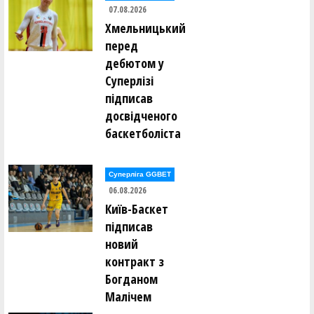
07.08.2026
Олександр Закревський ()
Валерій Залевський ()
Хмельницький
Нікіта Захарченко ()
перед
Сергій Защук ()
дебютом у
Микола Здирка ()
Суперлізі
Леонід Зелінський ()
Ілля Зілінський ()
підписав
досвідченого
Антон Іванинa ()
баскетболіста
Костянтин Іванов ()
Олександр Іванов ()
Олександр Іванов ()
Суперліга GGBET
Денис Івахнін ()
06.08.2026
Ігор Іващенко ()
Антон Івченко ()
Київ-Баскет
Владислав Ісаченко ()
підписав
новий
Станіслав Каковкін ()
Олексій Калашніков ()
контракт з
Борис Калугін ()
Богданом
Ігор Калугін ()
Богдан Капелян ()
Малічем
Микита Каравашкін ()
Даніїл Карпов ()