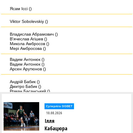
Ясам Iссi ()
Viktor Sobolevskiy ()
Владислав Абрамович ()
В'ячеслав Агішев ()
Микола Амбросов ()
Мері Амбросова ()
Вадим Антонюк ()
Вадим Антонюк ()
Арсен Арутюнов ()
Андрій Бабик ()
Дмитро Бабик ()
Роман Басанський ()
Дмитро Берхін ()
Олександр Біда ()
Андрій Біленко ()
Суперліга GGBET
10.08.2026
Христина Бобанич ()
Ілля
Дмитро Бовсунюк ()
Микита Богатирьов ()
Кабацюра
Віктор Боженар ()