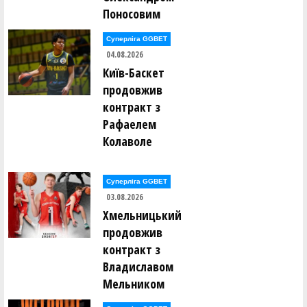
Дмитро Мугайлов ()
Поносовим
Лев Мунтянов ()
Ярослав Мурашко ()
Суперліга GGBET
Євген Нагорний ()
04.08.2026
Олександр Нагорний ()
Київ-Баскет
Дмитро Наседкін ()
Михайло Насонов ()
продовжив
Михайло Невечеря ()
контракт з
Роман Недоступ ()
Рафаелем
Євгеній Непокритий ()
Колаволе
Богдан Нестеренко ()
Володимир Нестеров ()
Юрій Нетьора ()
Сергій Ніколащенко ()
Суперліга GGBET
03.08.2026
катерина Обоянська ()
Хмельницький
Олег Овчаренко ()
Арніс Озолс ()
продовжив
Ірина Олейник ()
контракт з
Владиславом
Євгеній Ольховський ()
Олександр Опарін ()
Мельником
Валерія Опицько ()
Євгеній Орлов ()