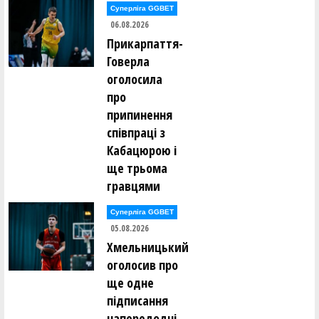
Владислав Кікоть ()
Суперліга GGBET
Ігор Кісліцин ()
06.08.2026
Антон Кітаєв ()
Прикарпаття-
Марина Коваль ()
Вадим Ковальов ()
Говерла
Максим Ковтун ()
оголосила
Ярослав Кожушко ()
Артем Козак ()
про
Сергій Козанчук ()
припинення
Євген Козачок ()
співпраці з
Олександр Коломієць ()
Кабацюрою і
Андрій Кондратенко ()
Дмитро Корабльов ()
ще трьома
Петро Корнута ()
гравцями
Андрій Коростильов ()
Катерина Коротюк ()
Костянтин Котов ()
Суперліга GGBET
Максим Кравець ()
05.08.2026
Олексій Кравченко ()
Микита Красюк ()
Хмельницький
Юрій Кривун ()
оголосив про
Юрій Кривун ()
Андрій Кротько ()
ще одне
Олександр Кубашевський ()
підписання
Данило Кузьменко ()
Ія Кулік ()
напередодні