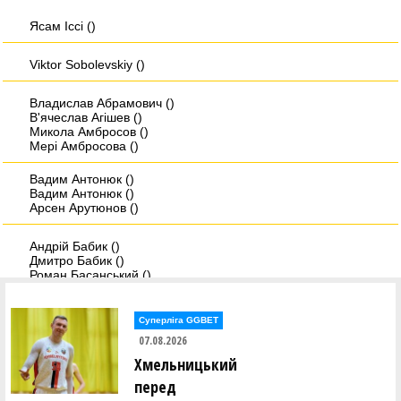
Ясам Iссi ()
Viktor Sobolevskiy ()
Владислав Абрамович ()
В'ячеслав Агішев ()
Микола Амбросов ()
Мері Амбросова ()
Вадим Антонюк ()
Вадим Антонюк ()
Арсен Арутюнов ()
Андрій Бабик ()
Дмитро Бабик ()
Роман Басанський ()
Дмитро Берхін ()
Олександр Біда ()
Андрій Біленко ()
Суперліга GGBET
07.08.2026
Христина Бобанич ()
Хмельницький
Дмитро Бовсунюк ()
Микита Богатирьов ()
перед
Віктор Боженар ()