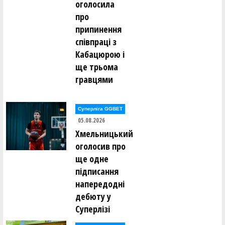
оголосила
Володимир Данилків ()
про
Владислав Делібалт ()
Єгор Дербенцев ()
припинення
Федір Добровольский ()
співпраці з
Сергій Долованюк ()
Олександр Доценко ()
Кабацюрою і
ще трьома
Володимир Драбіковський ()
Анастасія Дубова ()
гравцями
Ганна Дугінова ()
Ганна Дугінова ()
Сергій Дусь ()
Суперліга GGBET
05.08.2026
Володимир Євпак ()
Сергій Євстрат'єв ()
Хмельницький
Леонід Євстратьєв ()
оголосив про
Антоніна Єгорова ()
ще одне
Сергій Єльшов ()
підписання
Олександр Єрьоменко ()
напередодні
Олексій Жидков ()
дебюту у
Суперлізі
Євген Заікін ()
Владислав Закіров ()