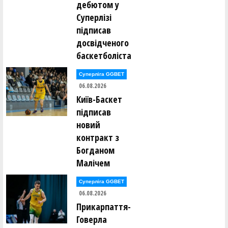
дебютом у
Ігор Борсук ()
Олександр Буханевич ()
Суперлізі
підписав
Сергій Варелджан ()
досвідченого
Ілля Вдовенко ()
Олег Винокуров ()
баскетболіста
Юрій Вітенко ()
Суперліга GGBET
Юрій Вітківський ()
Єлизавета Войнаровська ()
06.08.2026
Леонід Войнаровський ()
Київ-Баскет
Максим Воробйов ()
підписав
новий
Олександр Гайдамака ()
Павло Гайдамака ()
контракт з
Михайло Гераськін ()
Олександр Гненюк ()
Богданом
Денис Головко ()
Малічем
Аліна Гопей ()
Суперліга GGBET
Максим Гопей ()
Денис Грищенко ()
06.08.2026
Юрій Гуменков ()
Прикарпаття-
Олексій Гусаковський ()
Олексій Гусаковський ()
Говерла