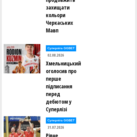
Максим Кушнір ()
захищати
кольори
Сергій Ломан ()
Марко Лонюк ()
Черкаських
Мавп
Артем Луцишин ()
Артем Ляшенко ()
Олексій Мазур ()
Суперліга GGBET
Андрій Макаренко ()
02.08.2026
Дар’я Макаренко ()
Хмельницький
Марина Малафєєва ()
Анастасія Мартовицька ()
оголосив про
Михайло Маслак ()
перше
Олександр Маслов ()
Олександр Маслов ()
підписання
Ігор Мелашич ()
Микита Мельник ()
перед
дебютом у
Нікіта Мельник ()
Суперлізі
Андрій Менько ()
Валентин Мирончик ()
Валентин Мирончик ()
Суперліга GGBET
Дмитро Михайлов ()
31.07.2026
Ксенія Монзуль ()
Михайло Мостовий ()
Рівне