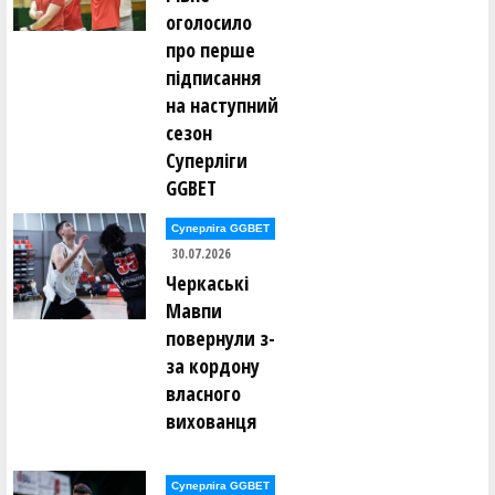
Дмитро Мугайлов ()
оголосило
Лев Мунтянов ()
Ярослав Мурашко ()
про перше
підписання
Євген Нагорний ()
на наступний
Олександр Нагорний ()
Дмитро Наседкін ()
сезон
Михайло Насонов ()
Суперліги
Михайло Невечеря ()
Роман Недоступ ()
GGBET
Євгеній Непокритий ()
Суперліга GGBET
Богдан Нестеренко ()
Володимир Нестеров ()
30.07.2026
Юрій Нетьора ()
Черкаські
Сергій Ніколащенко ()
Мавпи
катерина Обоянська ()
повернули з-
Олег Овчаренко ()
за кордону
Арніс Озолс ()
Ірина Олейник ()
власного
вихованця
Євгеній Ольховський ()
Олександр Опарін ()
Валерія Опицько ()
Євгеній Орлов ()
Суперліга GGBET