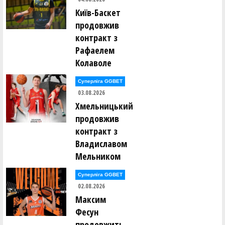
Владислав Кікоть ()
Київ-Баскет
Ігор Кісліцин ()
Антон Кітаєв ()
продовжив
Марина Коваль ()
контракт з
Вадим Ковальов ()
Максим Ковтун ()
Рафаелем
Ярослав Кожушко ()
Колаволе
Артем Козак ()
Сергій Козанчук ()
Євген Козачок ()
Суперліга GGBET
03.08.2026
Олександр Коломієць ()
Хмельницький
Андрій Кондратенко ()
Дмитро Корабльов ()
продовжив
Петро Корнута ()
контракт з
Андрій Коростильов ()
Катерина Коротюк ()
Владиславом
Костянтин Котов ()
Максим Кравець ()
Мельником
Олексій Кравченко ()
Микита Красюк ()
Суперліга GGBET
Юрій Кривун ()
02.08.2026
Юрій Кривун ()
Андрій Кротько ()
Максим
Олександр Кубашевський ()
Фесун
Данило Кузьменко ()
Ія Кулік ()
продовжить