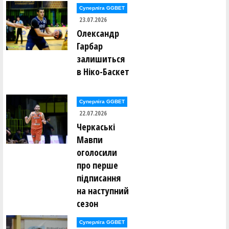
Олександр Раєвський ()
Суперліга GGBET
Олександр Раєвський ()
23.07.2026
Олександр Раєвський ()
Олександр
Володимир Расків ()
Віталій Редюк ()
Гарбар
Катерина Редюк ()
Борис Рижик ()
залишиться
Данило Рикунов ()
в Ніко-Баскет
Евеліна Ринзак ()
Владислав Рогозін ()
Іван Росквас ()
Суперліга GGBET
Глєб Рудаков ()
22.07.2026
Ганна Руденко ()
Андрій Рудик ()
Черкаські
Андрій Рудик ()
Мавпи
Михайло Рудик ()
Олександр Рульов ()
оголосили
Віталій Ручкін ()
про перше
підписання
Альбіна Сазонова ()
Олексій Сало ()
на наступний
Сергій Сальніков ()
сезон
Сергій Сальніков ()
Роман Свиницький ()
Вясчеслав Севаст'янов ()
Суперліга GGBET
Євген Селіванов ()