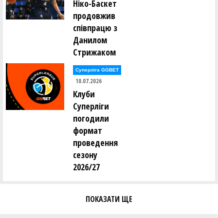
Ніко-Баскет
Євген Тодуров ()
продовжив
Аліна Томін ()
Юрій Трубаєв ()
співпрацю з
Ігор Труш ()
Данилом
Олександр Тюрін ()
Стрижаком
Анастасія Усова ()
Суперліга GGBET
10.07.2026
Ірина Фамаре ()
Олександр Федоренко ()
Клуби
Сергій Федорів ()
Суперліги
Андрій Федорченко ()
погодили
Андрій Фоменко ()
формат
Олександр Фоменко ()
проведення
Валерій Халавчук ()
сезону
Олександр Харченко ()
2026/27
Віктор Хоменко ()
Ольга Хоменко ()
Андрій Хомюк ()
ПОКАЗАТИ ЩЕ
Сергій Чайковський ()