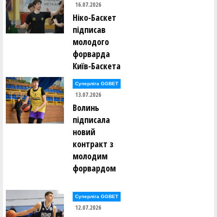
16.07.2026
Світлана Середня ()
Олег Сивулицький ()
Ніко-Баскет
Вадим Сірий ()
підписав
Валентин Сліпуха ()
Сергій Слободянюк ()
молодого
В'ячеслав Слюсар ()
форварда
Станіслав Смірнов ()
Київ-Баскета
Віктор Соболевський ()
Ігор Соловей ()
Суперліга GGBET
Антон Соловйов ()
Євген Сорока ()
13.07.2026
Анна Сорокіна (Литвин) ()
Волинь
Євгенія Спітковська ()
Максим Сташук ()
підписала
Богдан Стеценко ()
новий
Ярослав Стецюк ()
Андрій Ступченко ()
контракт з
Олександр Сукачов ()
молодим
Максим Суслов ()
форвардом
Едуард Тельчаров ()
Олексій Тимощук ()
Сергій Тисленко ()
Суперліга GGBET
Андрій Тихонов ()
12.07.2026
І. Ткаченко ()