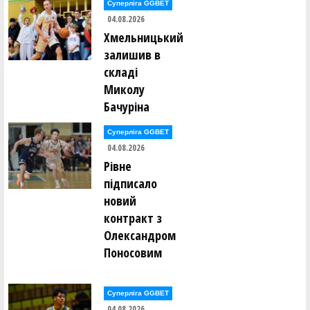
Суперліга GGBET
Олександр Закревський ()
04.08.2026
Валерій Залевський ()
Нікіта Захарченко ()
Хмельницький
залишив в
Сергій Защук ()
Микола Здирка ()
складі
Леонід Зелінський ()
Миколу
Ілля Зілінський ()
Бачуріна
Антон Іванинa ()
Костянтин Іванов ()
Суперліга GGBET
Олександр Іванов ()
04.08.2026
Олександр Іванов ()
Рівне
Денис Івахнін ()
підписало
Ігор Іващенко ()
новий
Антон Івченко ()
Владислав Ісаченко ()
контракт з
Олександром
Станіслав Каковкін ()
Поносовим
Олексій Калашніков ()
Борис Калугін ()
Ігор Калугін ()
Богдан Капелян ()
Суперліга GGBET
Микита Каравашкін ()
Даніїл Карпов ()
04.08.2026