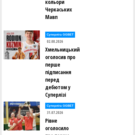
кольори
Черкаських
Мавп
Суперліга GGBET
02.08.2026
Хмельницький
оголосив про
перше
підписання
перед
дебютом у
Суперлізі
Суперліга GGBET
31.07.2026
Рівне
оголосило