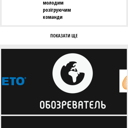
молодим
розігруючим
команди
ПОКАЗАТИ ЩЕ