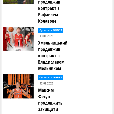
продовжив
контракт з
Рафаелем
Колаволе
Суперліга GGBET
03.08.2026
Хмельницький
продовжив
контракт з
Владиславом
Мельником
Суперліга GGBET
02.08.2026
Максим
Фесун
продовжить
захищати