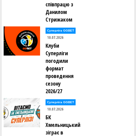
співпрацю з
Данилом
Стрижаком
Суперліга GGBET
10.07.2026
Клуби
Суперліги
погодили
формат
проведення
сезону
2026/27
Суперліга GGBET
10.07.2026
БК
Хмельницький
зіграє в