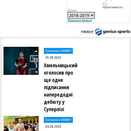
ефективність
Сезон:
Показати фільтр
Суперліга GGBET
05.08.2026
Хмельницький
оголосив про
ще одне
підписання
напередодні
дебюту у
Суперлізі
Суперліга GGBET
04.08.2026