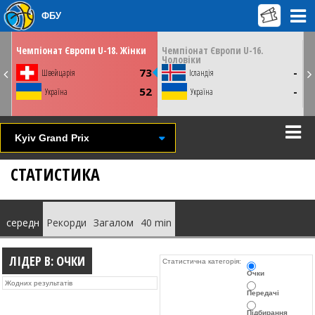
ФБУ
ЛЮ
ВІВТОРОК
СЕРЕДУ
04 серпня
05 серпня
30
13:30
13:30
и
Чемпіонат Європи U-18. Жінки
Чемпіонат Європи U-16.
Ч
Чоловіки
Ч
Тулча, Румунія
Тулча, Румунія
9
73
-
Швейцарія
Ісландія
СТАТИСТИКА
СТАТИСТИКА
НОВИНА
НОВИНА
0
52
-
Україна
Україна
ВІДЕО
ВІДЕО
Kyiv Grand Prix
СТАТИСТИКА
середн
Рекорди
Загалом
40 min
ЛІДЕР В: ОЧКИ
Статистична категорія:
Очки
Жодних результатів
Передачі
Підбирання