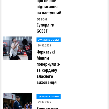
про перше
підписання
на наступний
сезон
Суперліги
GGBET
Суперліга GGBET
30.07.2026
Черкаські
Мавпи
повернули з-
за кордону
власного
вихованця
Суперліга GGBET
29.07.2026
Володимир