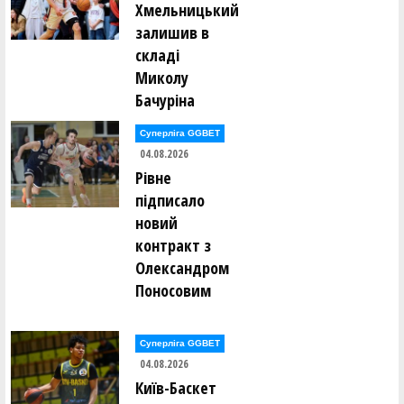
Хмельницький
залишив в
складі
Миколу
Бачуріна
Суперліга GGBET
04.08.2026
Рівне
підписало
новий
контракт з
Олександром
Поносовим
Суперліга GGBET
04.08.2026
Київ-Баскет