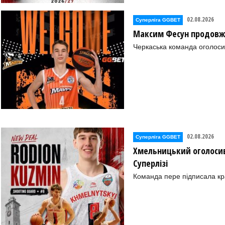
02.08.2026
Суперліга GGBET
Максим Фесун продовж
Черкаська команда оголоси
02.08.2026
Суперліга GGBET
Хмельницький оголосив
Суперлізі
Команда пере підписала к