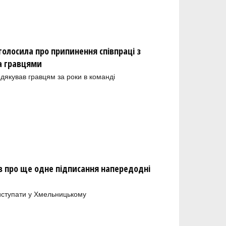
олосила про припинення співпраці з
а гравцями
одякував гравцям за роки в команді
 про ще одне підписання напередодні
иступати у Хмельницькому