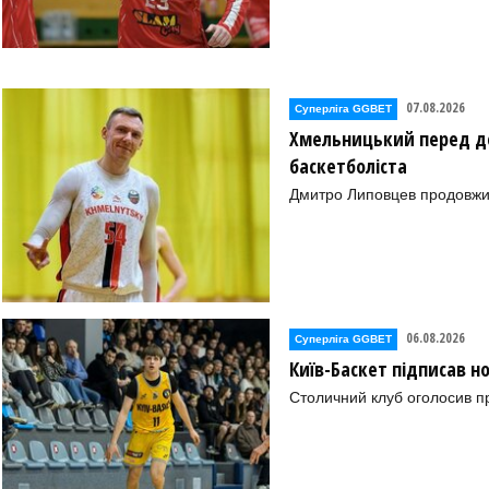
07.08.2026
Суперліга GGBET
Хмельницький перед де
баскетболіста
Дмитро Липовцев продовжи
06.08.2026
Суперліга GGBET
Київ-Баскет підписав 
Столичний клуб оголосив п