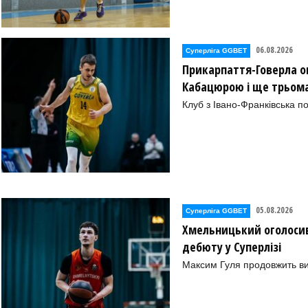
06.08.2026
Суперліга GGBET
Прикарпаття-Говерла ог
Кабацюрою і ще трьом
Клуб з Івано-Франківська п
05.08.2026
Суперліга GGBET
Хмельницький оголосив
дебюту у Суперлізі
Максим Гуля продовжить в