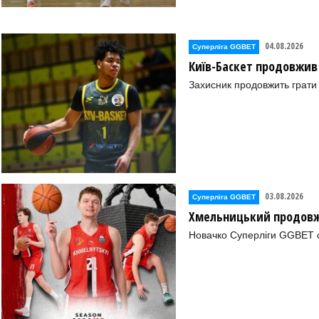
04.08.2026
Суперліга GGBET
Київ-Баскет продовжив
Захисник продовжить грати 
03.08.2026
Суперліга GGBET
Хмельницький продовж
Новачко Суперліги GGBET о