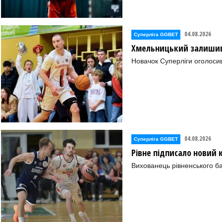
04.08.2026
Суперліга GGBET
Хмельницький залишив 
Новачок Суперліги оголоси
04.08.2026
Суперліга GGBET
Рівне підписало новий
Вихованець рівненського ба