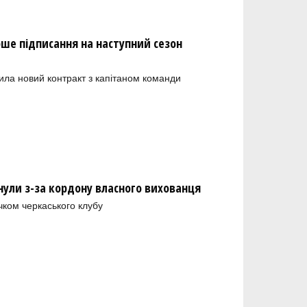
рше підписання на наступний сезон
ила новий контракт з капітаном команди
нули з-за кордону власного вихованця
чком черкаського клубу