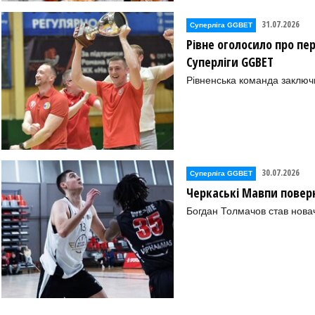
31.07.2026
Суперліга GGBET
Рівне оголосило про пе
Суперліги GGBET
Рівненська команда заключ
30.07.2026
Суперліга GGBET
Черкаські Мавпи повер
Богдан Толмачов став нова