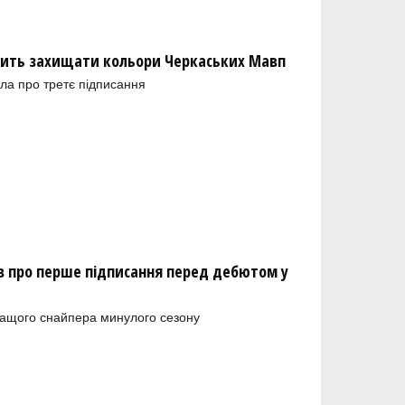
ить захищати кольори Черкаських Мавп
ла про третє підписання
 про перше підписання перед дебютом у
ращого снайпера минулого сезону