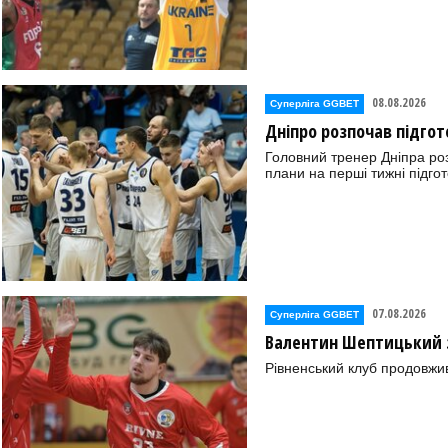
08.08.2026
Суперліга GGBET
Дніпро розпочав підгот
Головний тренер Дніпра ро
плани на перші тижні підгот
07.08.2026
Суперліга GGBET
Валентин Шептицький 
Рівненський клуб продовжи