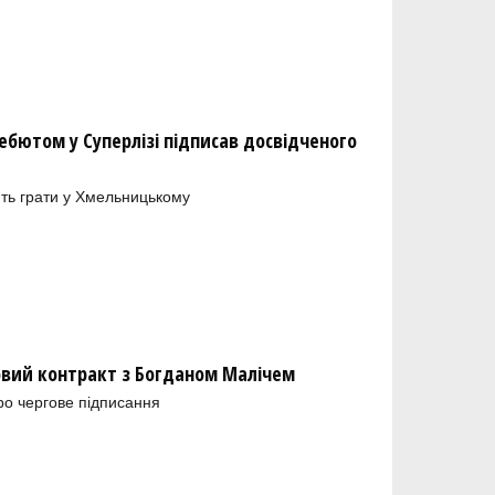
бютом у Суперлізі підписав досвідченого
ть грати у Хмельницькому
новий контракт з Богданом Малічем
ро чергове підписання