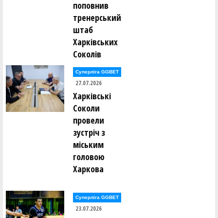
поповнив
тренерський
штаб
Харківських
Соколів
Суперліга GGBET
27.07.2026
Харківські
Соколи
провели
зустріч з
міським
головою
Харкова
Суперліга GGBET
23.07.2026