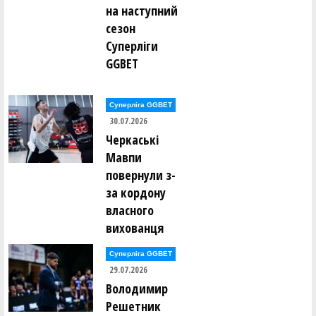
на наступний
сезон
Суперліги
GGBET
Суперліга GGBET
30.07.2026
Черкаські
Мавпи
повернули з-
за кордону
власного
вихованця
Суперліга GGBET
29.07.2026
Володимир
Решетник