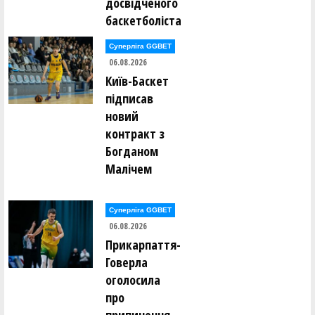
досвідченого
баскетболіста
Віталій Чернега ()
Суперліга GGBET
Лариса Шабанова ()
06.08.2026
Київ-Баскет
Віктор Школьнік ()
підписав
Оксана Ягодзинська ()
новий
контракт з
Total players: 45
Богданом
Малічем
Суперліга GGBET
06.08.2026
Прикарпаття-
Говерла
оголосила
про