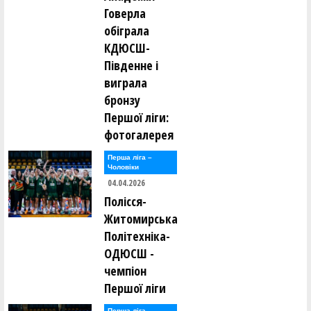
Інна Іванова ()
Говерла
обіграла
Ігор Калугін ()
Володимир Карпухін ()
КДЮСШ-
Наталія Козорєзова ()
Південне і
Семен Копитов ()
виграла
Ігор Кравченко ()
бронзу
Андрій Кротько ()
Першої ліги:
Валерій Лапшинов ()
фотогалерея
Олександр Логвінов ()
Перша лiга –
Сергій Ломан ()
Чоловiки
04.04.2026
Сергій Марков ()
Полісся-
Олександр Маслов ()
Житомирська
Політехніка-
Роман Михайленко ()
ОДЮСШ -
Олександр Нагорний ()
чемпіон
Першої ліги
Сергій Озеряник ()
Перша лiга –