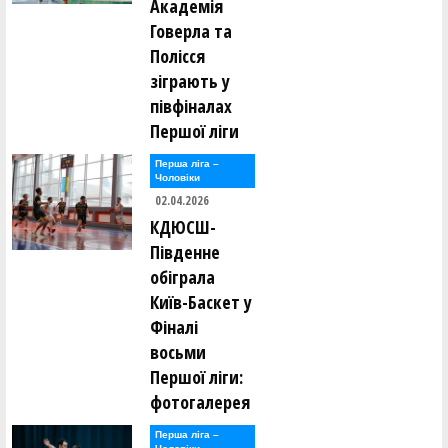
Академія
Говерла та
Полісся
зіграють у
півфіналах
Першої ліги
Перша лiга –
Чоловiки
02.04.2026
КДЮСШ-
Південне
обіграла
Київ-Баскет у
Фіналі
восьми
Першої ліги:
фотогалерея
Перша лiга –