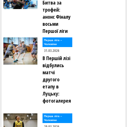
Битва за
трофей:
анонс Фіналу
восьми
Першої ліги
Перша лiга –
Чоловiки
31.03.2026
В Першій лізі
відбулись
матчі
другого
етапу в
Луцьку:
фотогалерея
Перша лiга –
Чоловiки
29.03.2026