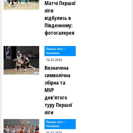
Матчі Першої
ліги
відбулись в
Південному:
фотогалерея
Перша лiга –
Чоловiки
16.03.2026
Визначена
символічна
збірна та
MVP
дев'ятого
туру Першої
ліги
Перша лiга –
Чоловiки
15.03.2026