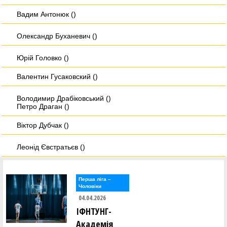
Вадим Антонюк ()
Олександр Буханевич ()
Юрій Головко ()
Валентин Гусаковский ()
Володимир Драбіковський ()
Петро Драган ()
Віктор Дубчак ()
Леонід Євстратьєв ()
Олександр Єфимов ()
Перша лiга –
Василь Зозуля ()
Чоловiки
04.04.2026
Олександр Іванов ()
ІФНТУНГ-
Академія