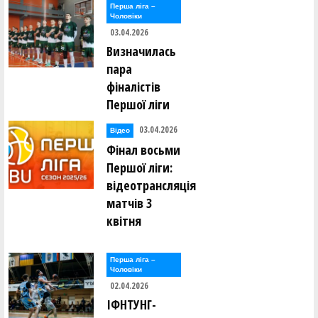
Перша лiга –
Чоловiки
Віталій Чернега ()
03.04.2026
Визначилась
Лариса Шабанова ()
пара
Віктор Школьнік ()
фіналістів
Першої ліги
Оксана Ягодзинська ()
03.04.2026
Відео
Total players: 45
Фінал восьми
Першої ліги:
відеотрансляція
матчів 3
квітня
Перша лiга –
Чоловiки
02.04.2026
ІФНТУНГ-