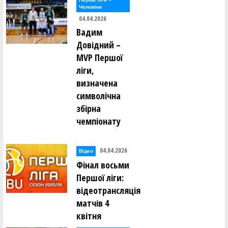
Чоловiки
Ігор Педьєв ()
Валентин Поляков ()
04.04.2026
Вадим
Владислав Пустогаров ()
Довідний –
MVP Першої
Роман Рижик ()
ліги,
Олег Рубан ()
визначена
символічна
Валентин Сліпуха ()
збірна
Юрій Соболєв ()
чемпіонату
Борис Сосновський ()
Богдан Стеценко ()
04.04.2026
Відео
Сергій Тисленко ()
Фінал восьми
Петро Ткачук ()
Першої ліги:
відеотрансляція
Ольга Хоменко ()
матчів 4
Ольга Хомич ()
квітня
Ігор Хошаба ()