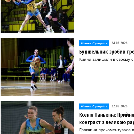
24.05.2026
Жіноча Суперліга
Будівельник зробив тре
Кияни залишили в своєму 
22.05.2026
Жіноча Суперліга
Ксенія Панькіна: Прийн
контракт з великою ра
Гравчиня прокоментувала п