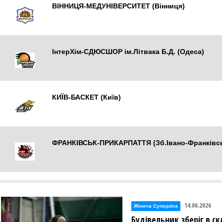
ВІННИЦЯ-МЕДУНІВЕРСИТЕТ (Вінниця)
Вінниця
ІнтерХім-СДЮСШОР ім.Літвака Б.Д. (Одеса)
Одеса
КИЇВ-БАСКЕТ (Київ)
Київ
ФРАНКІВСЬК-ПРИКАРПАТТЯ (Зб.Івано-Франківсь
Івано-Франківськ
14.06.2026
Жіноча Суперліга
Будівельник зберіг в ск