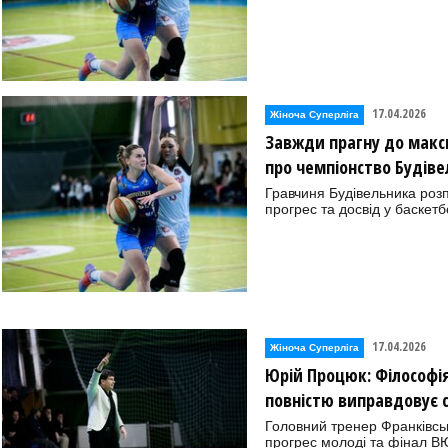
17.04.2026
Жіноча Суперліга
Завжди прагну до макси
про чемпіонство Будівел
Гравчиня Будівельника розп
прогрес та досвід у баскетб
17.04.2026
Жіноча Суперліга
Юрій Процюк: Філософі
повністю виправдовує 
Головний тренер Франківськ
прогрес молоді та фінал 