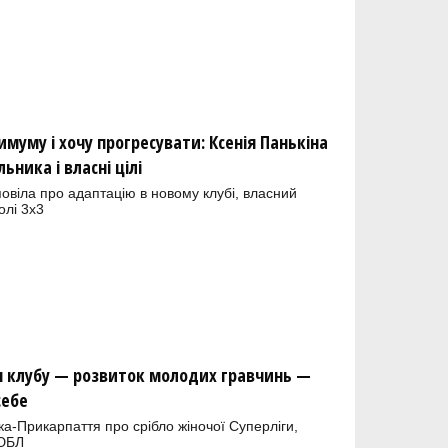
муму і хочу прогресувати: Ксенія Панькіна
ьника і власні цілі
овіла про адаптацію в новому клубі, власний
олі 3х3
я клубу — розвиток молодих гравчинь —
себе
а-Прикарпаття про срібло жіночої Суперліги,
ВЮБЛ