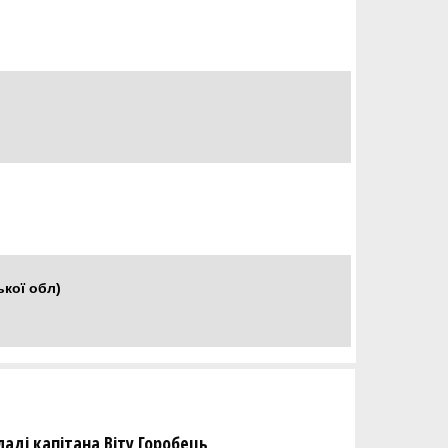
кої обл)
ладі капітана Віту Горобець