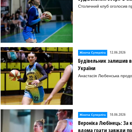
Столичний клуб оголосив п
12.06.2026
Жіноча Суперліга
Будівельник залишив в 
України
Анастасія Любенська продо
10.06.2026
Жіноча Суперліга
Вероніка Любінець: За 
вдома грати завжди п