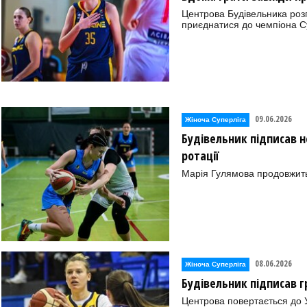
Центрова Будівельника розп
приєднатися до чемпіона С
09.06.2026
Жіноча Суперліга
Будівельник підписав 
ротації
Марія Гулямова продовжить 
08.06.2026
Жіноча Суперліга
Будівельник підписав г
Центрова повертається до 