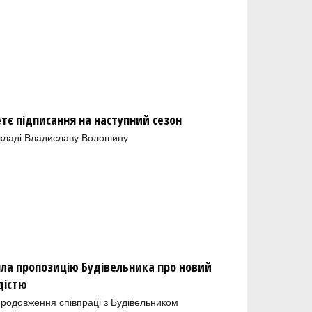
тє підписання на наступний сезон
складі Владиславу Волошину
яла пропозицію Будівельника про новий
дістю
родовження співпраці з Будівельником