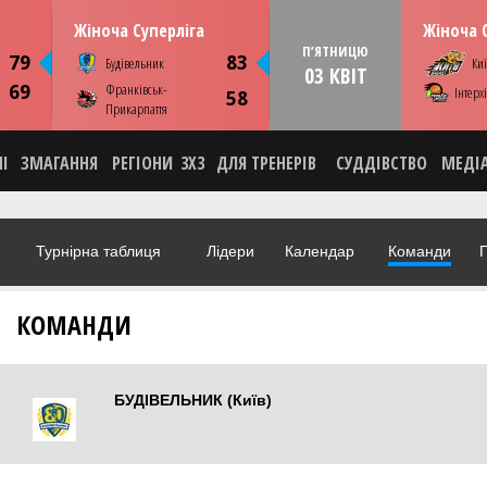
13:00
17:00
ВІВТОРОК
31 березня
ПʼЯТНИЦЮ
Жіноча Суперліга
Жіноча 
Київ. ПС Венето
Ки
ПʼЯТНИЦЮ
79
83
Будівельник
Киї
03 КВІТ
ЕО
СТАТИСТИКА
НОВИНА
ФОТО
ВІДЕО
69
Франківськ-
Інтерх
СТАТИСТИ
58
Прикарпаття
НІ
ЗМАГАННЯ
РЕГІОНИ
3X3
ДЛЯ ТРЕНЕРІВ
СУДДІВСТВО
МЕДІ
Турнірна таблиця
Лідери
Календар
Команди
Г
КОМАНДИ
БУДІВЕЛЬНИК (Київ)
Київ