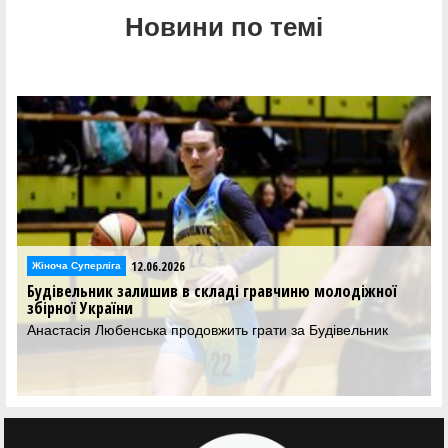
Новини по темі
12.06.2026
рліга
Жіноча Суперліг
ник залишив в складі гравчиню молодіжної
Вероніка Лю
країни
досвід, але
 Любенська продовжить грати за Будівельник
Центрова Буд
повернутися 
Суперліги