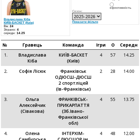
ефективність
Сезон:
Владислава Кіба
Показати фільтр
КИЇВ-БАСКЕТ (Київ)
Вік:
24
Зіграно:
4
середн:
14.25
№
Гравець
Команда
Ігри
О
Середн
1.
Владислава
КИЇВ-БАСКЕТ
4
57
14.25
Кіба
(Київ)
2.
Софія Лісюк
Франківськ
2
28
14.00
ОДЮСШ-ДЮСШ
2 спортліцей
(Ів-Франківськ)
3.
Ольга
ФРАНКІВСЬК-
4
55
13.75
Алексейчик
ПРИКАРПАТТЯ
(Сівакова)
(Зб.Івано-
Франківської
обл)
4.
Олена
ІНТЕРХІМ-
4
48
12.00
Самбурська
СДЮСШОР ім.