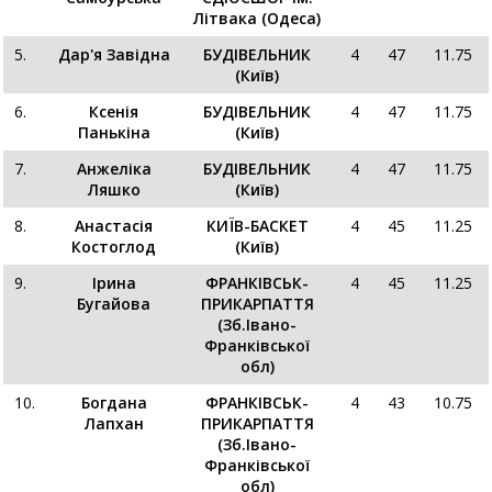
Літвака (Одеса)
5.
Дар'я Завідна
БУДІВЕЛЬНИК
4
47
11.75
(Київ)
6.
Ксенія
БУДІВЕЛЬНИК
4
47
11.75
Панькіна
(Київ)
7.
Анжеліка
БУДІВЕЛЬНИК
4
47
11.75
Ляшко
(Київ)
8.
Анастасія
КИЇВ-БАСКЕТ
4
45
11.25
Костоглод
(Київ)
9.
Ірина
ФРАНКІВСЬК-
4
45
11.25
Бугайова
ПРИКАРПАТТЯ
(Зб.Івано-
Франківської
обл)
10.
Богдана
ФРАНКІВСЬК-
4
43
10.75
Лапхан
ПРИКАРПАТТЯ
(Зб.Івано-
Франківської
обл)