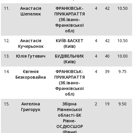
11.
Анастасія
ФРАНКІВСЬК-
4
42
10.50
Шепелюк
ПРИКАРПАТТЯ
(Зб.Івано-
Франківської
обл)
12.
Анастасія
КИЇВ-БАСКЕТ
4
42
10.50
Кучерьонок
(Київ)
13.
Юлія Гутевич
БУДІВЕЛЬНИК
4
40
10.00
(Київ)
14.
Євгенія
ФРАНКІВСЬК-
4
39
9.75
Безкоровайна
ПРИКАРПАТТЯ
(Зб.Івано-
Франківської
обл)
15.
Ангеліна
Збірна
2
19
9.50
Григорук
Рівненської
області-БК
Рівне-
ОСДЮСШОР
(Рівне)