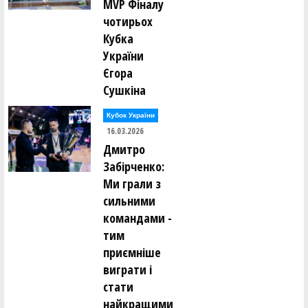
MVP Фіналу
чотирьох
Кубка
України
Єгора
Сушкіна
Кубок України
16.03.2026
Дмитро
Забірченко:
Ми грали з
сильними
командами -
тим
приємніше
виграти і
стати
найкращими