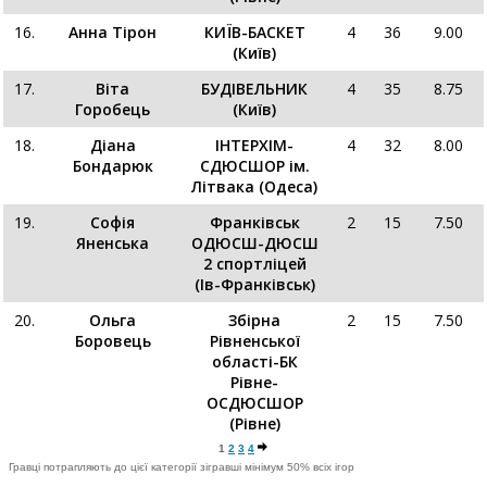
16.
Анна Тірон
КИЇВ-БАСКЕТ
4
36
9.00
(Київ)
17.
Віта
БУДІВЕЛЬНИК
4
35
8.75
Горобець
(Київ)
18.
Діана
ІНТЕРХІМ-
4
32
8.00
Бондарюк
СДЮСШОР ім.
Літвака (Одеса)
19.
Софія
Франківськ
2
15
7.50
Яненська
ОДЮСШ-ДЮСШ
2 спортліцей
(Ів-Франківськ)
20.
Ольга
Збірна
2
15
7.50
Боровець
Рівненської
області-БК
Рівне-
ОСДЮСШОР
(Рівне)
1
2
3
4
Гравці потрапляють до цієї категорії зігравші мінімум 50% всіх ігор