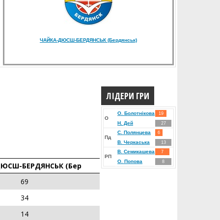
ЧАЙКА-ДЮСШ-БЕРДЯНСЬК (Бердянськ)
ЛІДЕРИ ГРИ
О. Болотнікова
19
О
Н. Дей
27
С. Полянцева
6
Пд
В. Черкаська
13
В. Семикашева
7
РП
О. Попова
8
ЮСШ-БЕРДЯНСЬК (Бер
69
34
14