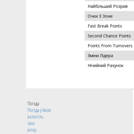
Найбільший Розрив
Очки З Зони
Fast Break Points
Second Chance Points
Points From Turnovers
Зміни Лідера
Нічийний Рахунок
Погода
Погода у
Києві
вологість:
тиск:
вітер: