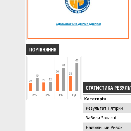
СДЮСШОР№5-ДВУФК (Дніпро)
ПОРІВНЯННЯ
66
82
60
35
45
32
29
26
СТАТИСТИКА РЕЗУЛЬ
2%
3%
1%
Пд
Категорія
Результат Пятірки
Забили Запасні
Найбілиший Ривок