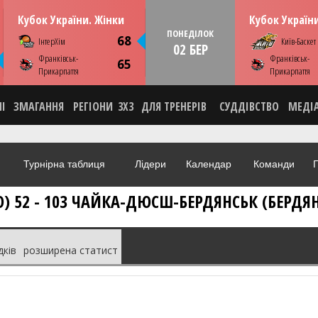
16:00
НЕДІЛЮ
01 березня
ПОНЕДІЛОК
02 бе
Кубок України. Жінки
Кубок Україн
Київ. ПС Венето
Київ. ПС Ве
ПОНЕДІЛОК
68
ІнтерХім
Київ-Баскет
Youtube
Youtu
02 БЕР
Франківськ-
Франківськ-
СТАТИСТИКА
НОВИНА
ФОТО
ВІДЕО
СТАТИСТИКА
НОВ
65
Прикарпаття
Прикарпаття
НІ
ЗМАГАННЯ
РЕГІОНИ
3X3
ДЛЯ ТРЕНЕРІВ
СУДДІВСТВО
МЕДІ
Турнірна таблиця
Лідери
Календар
Команди
Г
 52 - 103 ЧАЙКА-ДЮСШ-БЕРДЯНСЬК (БЕРДЯ
дків
розширена статист