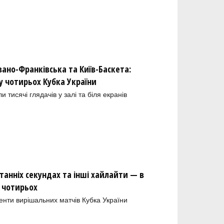
вано-Франківська та Київ-Баскета:
у чотирьох Кубка України
и тисячі глядачів у залі та біля екранів
танніх секундах та інші хайлайти — в
у чотирьох
енти вирішальних матчів Кубка України