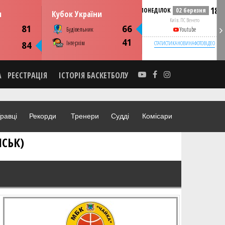
15:00
18:0
резня
ПОНЕДІЛОК
02 березня
и
Кубок України
нето
Київ. ПС Венето
81
66
Будівельник
be
Youtube
41
Інтерхім
ИНА
ВІДЕО
СТАТИСТИКА
НОВИНА
ФОТО
ВІДЕО
84
А
РЕЄСТРАЦІЯ
ІСТОРІЯ БАСКЕТБОЛУ
равці
Рекорди
Тренери
Судді
Комісари
НСЬК)