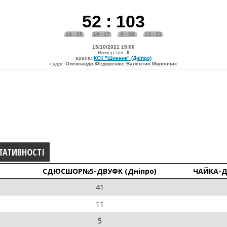
52
:
103
14 - 35
19 - 17
6 - 28
13 - 23
15/10/2021 15:00
Номер гри:
8
арена:
КСК "Шинник" (Дніпро)
судді:
Олександр Федоренко, Валентин Мирончик
ТАТИВНОСТІ
СДЮСШОР№5-ДВУФК (Дніпро)
ЧАЙКА-Д
41
11
5