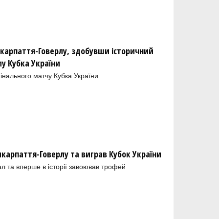
икарпаття-Говерлу, здобувши історичний
у Кубка України
інального матчу Кубка України
икарпаття-Говерлу та виграв Кубок України
л та вперше в історії завоював трофей