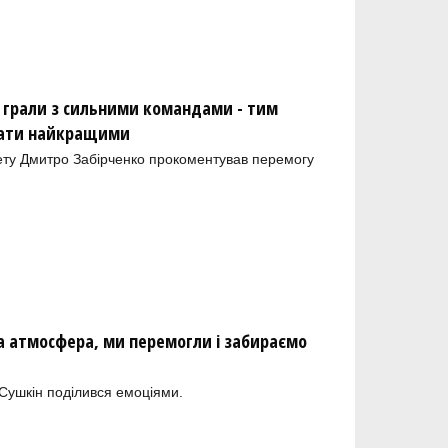
 грали з сильними командами - тим
тати найкращими
ету Дмитро Забірченко прокоментував перемогу
а атмосфера, ми перемогли і забираємо
Сушкін поділився емоціями.