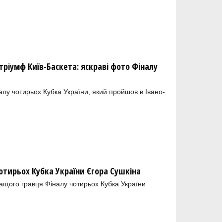
тріумф Київ-Баскета: яскраві фото Фіналу
налу чотирьох Кубка України, який пройшов в Івано-
отирьох Кубка України Єгора Сушкіна
ащого гравця Фіналу чотирьох Кубка України