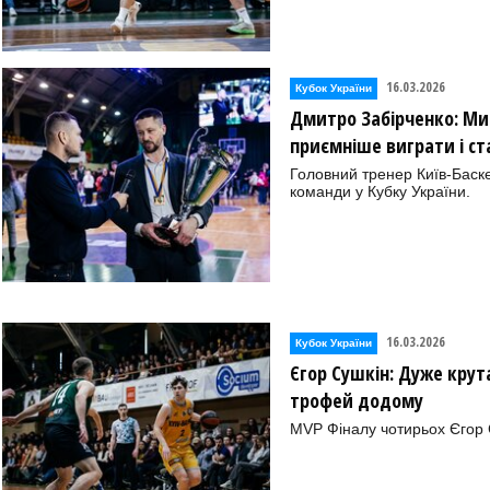
16.03.2026
Кубок України
Дмитро Забірченко: Ми
приємніше виграти і с
Головний тренер Київ-Баск
команди у Кубку України.
16.03.2026
Кубок України
Єгор Сушкін: Дуже крут
трофей додому
MVP Фіналу чотирьох Єгор 