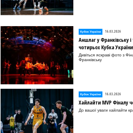
16.03.2026
Кубок України
Аншлаг у Франківську і 
чотирьох Кубка України
Дивіться яскраві фото з Фі
Франківську
16.03.2026
Кубок України
Хайлайти MVP Фіналу ч
До вашої уваги хайлайти кр