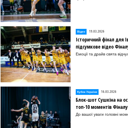
19.03.2026
Відео
Історичний фінал для І
підсумкове відео Фінал
Емоції та драйв свята відчул
16.03.2026
Кубок України
Блок-шот Сушкіна на ос
топ-10 моментів Фінал
До вашої уваги головні мом