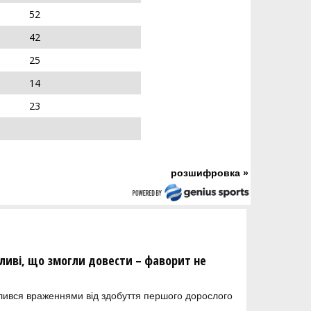
52
42
25
14
23
розшифровка »
сливі, що змогли довести – фаворит не
ілився враженнями від здобуття першого дорослого