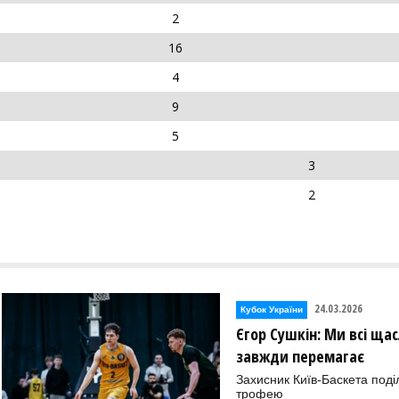
2
16
4
9
5
3
2
24.03.2026
Кубок України
Єгор Сушкін: Ми всі ща
завжди перемагає
Захисник Київ-Баскета под
трофею