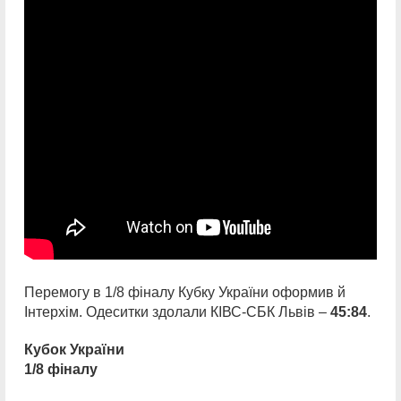
Перемогу в 1/8 фіналу Кубку України оформив й
Інтерхім. Одеситки здолали КІВС-СБК Львів –
45:84
.
Кубок України
1/8 фіналу