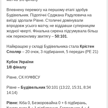
Впевнену перемогу на першому етапі здобув
Будівельник. Підопічні Срджана Радуловича на
виїзді здолали Рівне. Столичні домінували
впродовж усього матчу, не віддавши суперницям
жодної чверті. Фінальна сирена підсумувала більш
ніж переконливу звитягу –
50:101
.
Найкращою у складі Будівельника стала
Крістен
Споляр
– 20 очок, 3 підбирання, 5 передач (РЕ 21)
Кубок України
1/8 фіналу
Рівне, СК НУФВСУ
Рівне
– Будівельник
50:101 (13:22, 15:31, 8:34
14:14)
Рівне:
Кіба 0, Безкоровайна 0 + 6 підбирань,