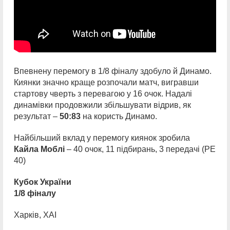
Впевнену перемогу в 1/8 фіналу здобуло й Динамо.
Киянки значно краще розпочали матч, вигравши
стартову чверть з перевагою у 16 очок. Надалі
динамівки продовжили збільшувати відрив, як
результат –
50:83
на користь Динамо.
Найбільший вклад у перемогу киянок зробила
Кайла Моблі
– 40 очок, 11 підбирань, 3 передачі (РЕ
40)
Кубок України
1/8 фіналу
Харків, ХАІ