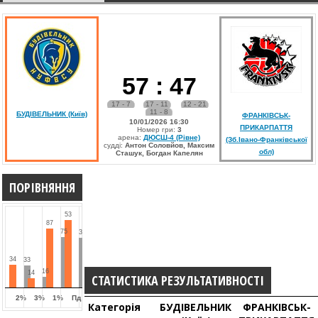
57
:
47
17 - 7
17 - 11
12 - 21
11 - 8
БУДІВЕЛЬНИК (Київ)
ФРАНКІВСЬК-
10/01/2026 16:30
ПРИКАРПАТТЯ
Номер гри:
3
арена:
ДЮСШ-4 (Рівне)
(Зб.Івано-Франківської
судді:
Антон Соловйов, Максим
обл)
Сташук, Богдан Капелян
ПОРІВНЯННЯ
53
87
75
39
34
33
16
14
СТАТИСТИКА РЕЗУЛЬТАТИВНОСТІ
2%
3%
1%
Пд
Категорія
БУДІВЕЛЬНИК
ФРАНКІВСЬК-