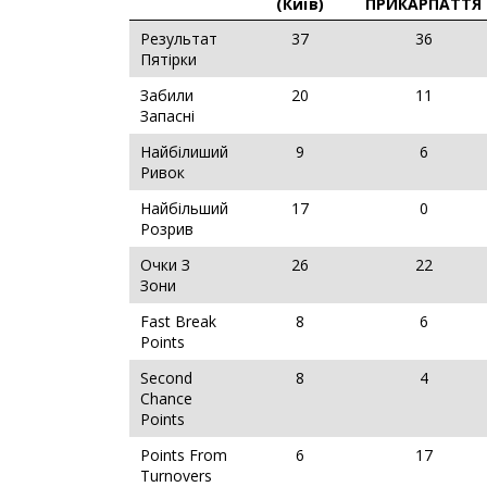
(Київ)
ПРИКАРПАТТЯ
Результат
37
36
Пятірки
Забили
20
11
Запасні
Найбілиший
9
6
Ривок
Найбільший
17
0
Розрив
Очки З
26
22
Зони
Fast Break
8
6
Points
Second
8
4
Chance
Points
Points From
6
17
Turnovers