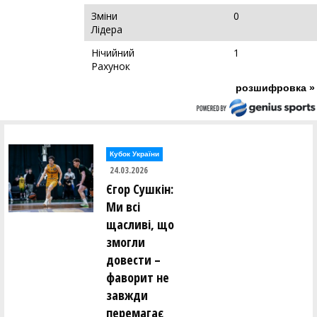
Зміни
0
Лідера
Нічийний
1
Рахунок
розшифровка »
Кубок України
24.03.2026
Єгор Сушкін:
Ми всі
щасливі, що
змогли
довести –
фаворит не
завжди
перемагає