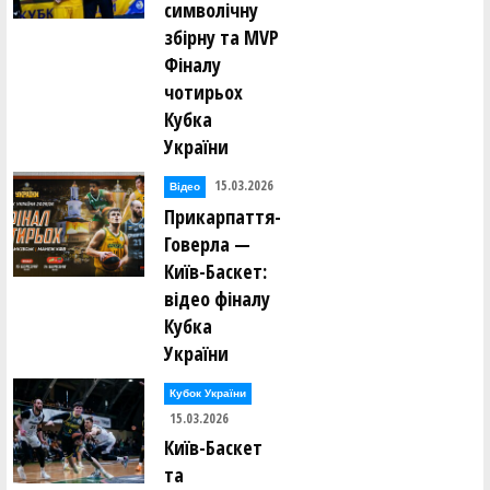
символічну
збірну та MVP
Фіналу
чотирьох
Кубка
України
15.03.2026
Відео
Прикарпаття-
Говерла —
Київ-Баскет:
відео фіналу
Кубка
України
Кубок України
15.03.2026
Київ-Баскет
та