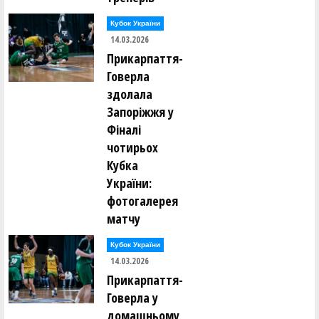
Кубок України
14.03.2026
Прикарпаття-
Говерла
здолала
Запоріжжя у
Фіналі
чотирьох
Кубка
України:
фотогалерея
матчу
Кубок України
14.03.2026
Прикарпаття-
Говерла у
домашньому