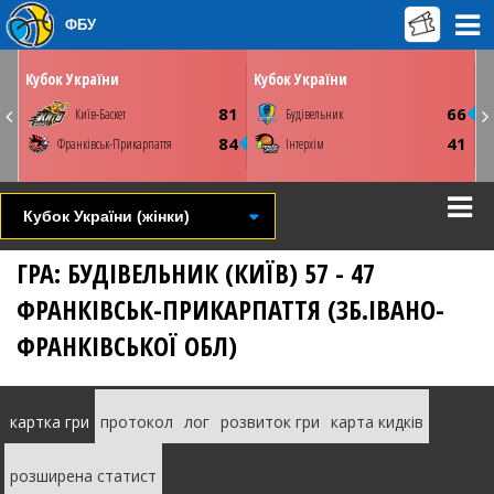
ФБУ
ЛЮ
НЕДІЛЮ
ПОНЕДІЛОК
01 березня
02 березня
00
16:00
15:00
Кубок України
Кубок України
Київ. ПС Венето
Київ. ПС Венето
8
81
66
Київ-Баскет
Будівельник
Youtube
Youtube
5
84
41
Франківськ-Прикарпаття
Інтерхім
СТАТИСТИКА
НОВИНА
ФОТО
ВІДЕО
СТАТИСТИКА
НОВИНА
ВІДЕО
Кубок України (жінки)
ГРА: БУДІВЕЛЬНИК (КИЇВ) 57 - 47
ФРАНКІВСЬК-ПРИКАРПАТТЯ (ЗБ.ІВАНО-
ФРАНКІВСЬКОЇ ОБЛ)
картка гри
протокол
лог
розвиток гри
карта кидків
розширена статист