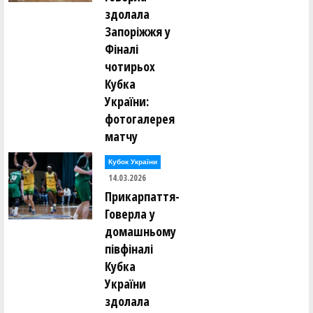
здолала
Запоріжжя у
Фіналі
чотирьох
Кубка
України:
фотогалерея
матчу
Кубок України
14.03.2026
Прикарпаття-
Говерла у
домашньому
півфіналі
Кубка
України
здолала