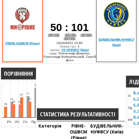
50
:
101
13 - 22
15 - 31
8 - 34
14 - 14
БУДІВЕЛЬНИК-НУФВСУ
16/10/2021 15:00
РІВНЕ-ОШВСМ (Рівне)
(Київ)
Номер гри:
3
арена:
СК НУФВСУ (Київ)
судді:
Олександр Доценко,
Олександр Кубашевський, Сергій
Дусь
ПОРІВНЯННЯ
ЛІД
51
В. 
71
67
О
К. 
53
27
44
43
36
Є. 
Пд
А. 
СТАТИСТИКА РЕЗУЛЬТАТИВНОСТІ
В. 
РП
2%
3%
1%
Пд
Є. 
Категорія
РІВНЕ-
БУДІВЕЛЬНИК-
ОШВСМ
НУФВСУ (Київ)
(Рівне)