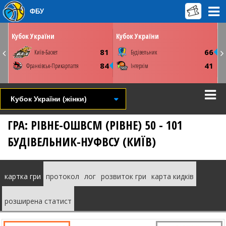
ФБУ
ЛЮ
НЕДІЛЮ
ПОНЕДІЛОК
01 березня
02 березня
00
16:00
15:00
Кубок України
Кубок України
Київ. ПС Венето
Київ. ПС Венето
8
81
66
Київ-Баскет
Будівельник
Youtube
Youtube
5
84
41
Франківськ-Прикарпаття
Інтерхім
СТАТИСТИКА
НОВИНА
ФОТО
ВІДЕО
СТАТИСТИКА
НОВИНА
ВІДЕО
Кубок України (жінки)
ГРА: РІВНЕ-ОШВСМ (РІВНЕ) 50 - 101
БУДІВЕЛЬНИК-НУФВСУ (КИЇВ)
картка гри
протокол
лог
розвиток гри
карта кидків
розширена статист