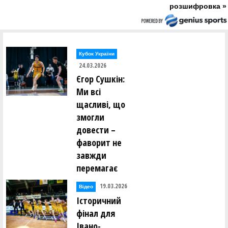
розшифровка »
Кубок України
24.03.2026
Єгор Сушкін:
Ми всі
щасливі, що
змогли
довести –
фаворит не
завжди
перемагає
19.03.2026
Відео
Історичний
фінал для
Івано-