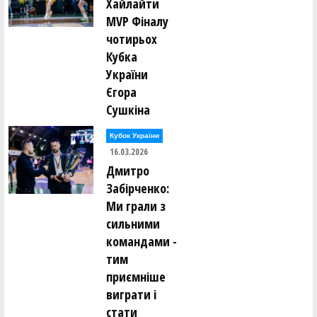
Хайлайти
MVP Фіналу
чотирьох
Кубка
України
Єгора
Сушкіна
Кубок України
16.03.2026
Дмитро
Забірченко:
Ми грали з
сильними
командами -
тим
приємніше
виграти і
стати