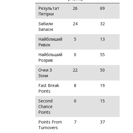
Результат
26
69
Пятірки
Забили
24
32
Запасні
Найбілиший
5
13
Ривок
Найбільший
0
55
Розрив
Очки З
22
50
Зони
Fast Break
8
19
Points
Second
0
15
Chance
Points
Points From
7
37
Turnovers