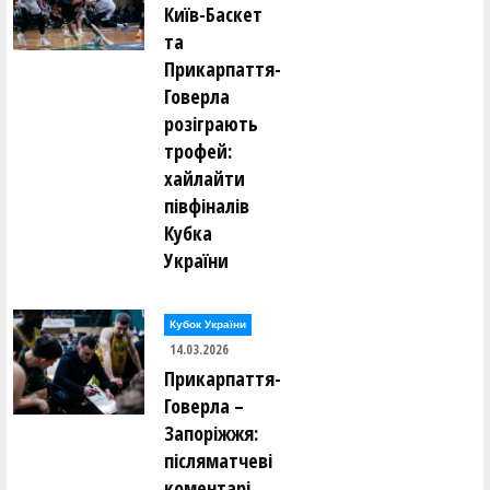
Київ-Баскет
та
Прикарпаття-
Говерла
розіграють
трофей:
хайлайти
півфіналів
Кубка
України
Кубок України
14.03.2026
Прикарпаття-
Говерла –
Запоріжжя:
післяматчеві
коментарі