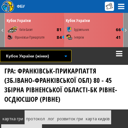
ФБУ
ЛЮ
НЕДІЛЮ
ПОНЕДІЛОК
01 березня
02 березня
00
16:00
15:00
Кубок України
Кубок України
Київ. ПС Венето
Київ. ПС Венето
8
81
66
Київ-Баскет
Будівельник
Youtube
Youtube
5
84
41
Франківськ-Прикарпаття
Інтерхім
СТАТИСТИКА
НОВИНА
ФОТО
ВІДЕО
СТАТИСТИКА
НОВИНА
ВІДЕО
Кубок України (жінки)
ГРА: ФРАНКІВСЬК-ПРИКАРПАТТЯ
(ЗБ.ІВАНО-ФРАНКІВСЬКОЇ ОБЛ) 80 - 45
ЗБІРНА РІВНЕНСЬКОЇ ОБЛАСТІ-БК РІВНЕ-
ОСДЮСШОР (РІВНЕ)
картка гри
протокол
лог
розвиток гри
карта кидків