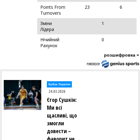
Points From
23
6
Turnovers
Зміни
1
Лідера
Нічийний
0
Рахунок
розшифровка »
Кубок України
24.03.2026
Єгор Сушкін:
Ми всі
щасливі, що
змогли
довести –
фаворит не