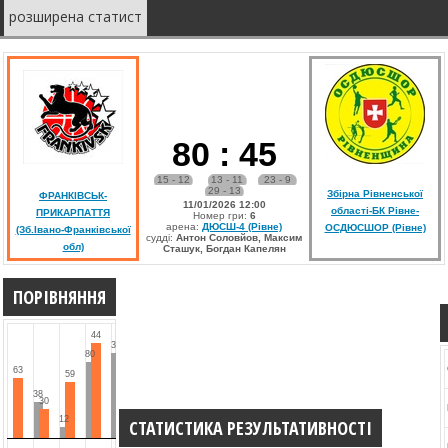
розширена статист
80
:
45
15 - 12
13 - 11
23 - 9
29 - 13
Збірна Рівненської
ФРАНКІВСЬК-
11/01/2026 12:00
області-БК Рівне-
ПРИКАРПАТТЯ
Номер гри:
6
арена:
ДЮСШ-4 (Рівне)
ОСДЮСШОР (Рівне)
(Зб.Івано-Франківської
судді:
Антон Соловйов, Максим
обл)
Сташук, Богдан Капелян
ПОРІВНЯННЯ
44
39
80
63
59
38
30
12
СТАТИСТИКА РЕЗУЛЬТАТИВНОСТІ