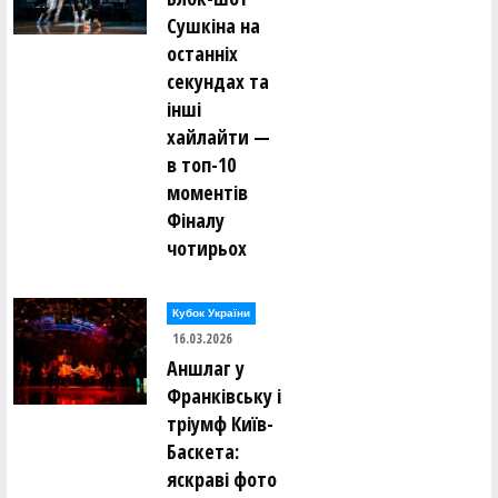
Сушкіна на
останніх
секундах та
інші
хайлайти —
в топ-10
моментів
Фіналу
чотирьох
Кубок України
16.03.2026
Аншлаг у
Франківську і
тріумф Київ-
Баскета:
яскраві фото