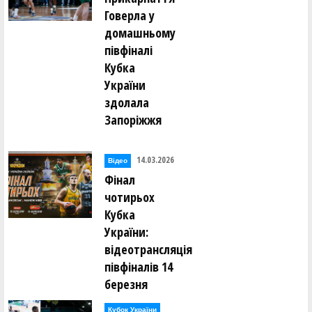
Говерла у
домашньому
півфіналі
Кубка
України
здолала
Запоріжжя
14.03.2026
Відео
Фінал
чотирьох
Кубка
України:
відеотрансляція
півфіналів 14
березня
Кубок України