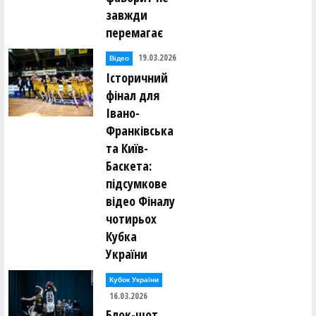
завжди
перемагає
19.03.2026
Відео
Історичний
фінал для
Івано-
Франківська
та Київ-
Баскета:
підсумкове
відео Фіналу
чотирьох
Кубка
України
Кубок України
16.03.2026
Блок-шот