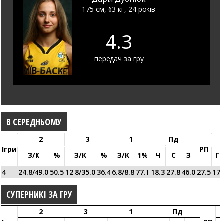
175 см, 63 кг, 24 років
4.3
передач за гру
В СЕРЕДНЬОМУ
2
3
1
Пд
Ігри
РП
З/к
%
З/к
%
З/к
1%
Ч
С
З
Г
4
24.8/49.0
50.5
12.8/35.0
36.4
6.8/8.8
77.1
18.3
27.8
46.0
27.5
17
СУПЕРНИКІ ЗА ГРУ
2
3
1
Пд