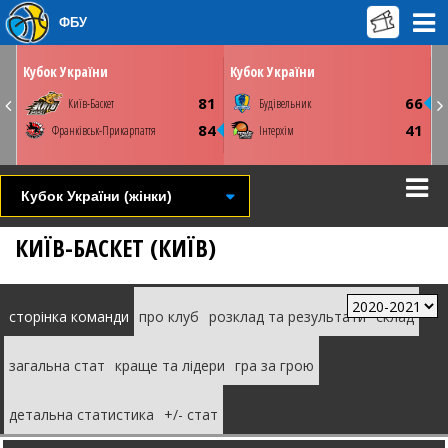
ФБУ
ЛЮ
НЕДІЛЮ
ПОНЕДІЛОК
01 березня
02 березня
00
16:00
15:00
Кубок України
Кубок України
Київ. ПС Венето
Київ. ПС Венето
8
81
66
Київ-Баскет
Будівельник
Youtube
Youtube
5
84
41
Франківськ-Прикарпаття
Інтерхім
СТАТИСТИКА
НОВИНА
ФОТО
ВІДЕО
СТАТИСТИКА
НОВИНА
ВІДЕО
Кубок України (жінки)
КИЇВ-БАСКЕТ (КИЇВ)
сторінка команди
про клуб
розклад та результати
склад
загальна стат
краще та лідери
гра за грою
детальна статистика
+/- стат