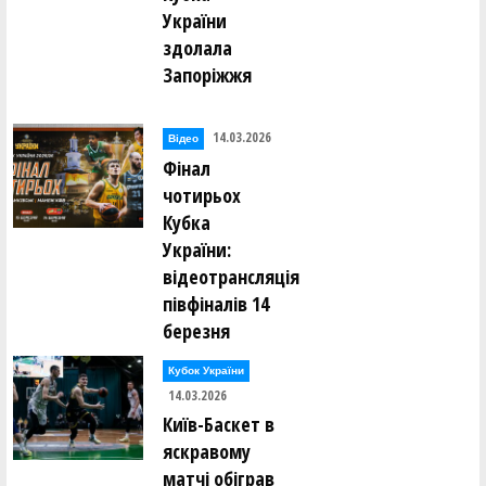
України
здолала
Запоріжжя
14.03.2026
Відео
Фінал
чотирьох
Кубка
України:
відеотрансляція
півфіналів 14
березня
Кубок України
14.03.2026
Київ-Баскет в
яскравому
матчі обіграв