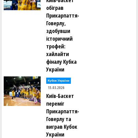
Київ-Баскет
обіграв
Прикарпаття-
Говерлу,
здобувши
історичний
трофей:
хайлайти
фіналу Кубка
України
Кубок України
15.03.2026
Київ-Баскет
переміг
Прикарпаття-
Говерлу та
виграв Кубок
України