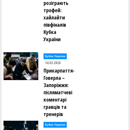
розіграють
трофей:
хайлайти
півфіналів
Кубка
України
Кубок України
14.03.2026
Прикарпаття-
Говерла –
Запоріжжя:
післяматчеві
коментарі
гравців та
тренерів
Кубок України