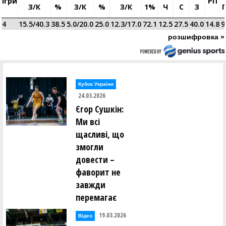
Ігри
РП
З/к
%
З/к
%
З/к
1%
Ч
С
З
Г
4
15.5/40.3
38.5
5.0/20.0
25.0
12.3/17.0
72.1
12.5
27.5
40.0
14.8
9
розшифровка »
Кубок України
24.03.2026
Єгор Сушкін:
Ми всі
щасливі, що
змогли
довести –
фаворит не
завжди
перемагає
19.03.2026
Відео