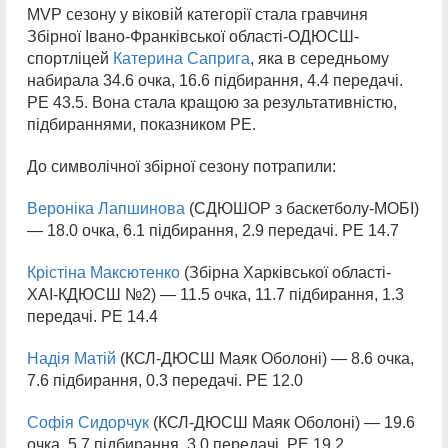
MVP сезону у віковій категорії стала гравчиня
Збірної Івано-Франківської області-ОДЮСШ-
спортліцей
Катерина Саприга
, яка в середньому
набирала 34.6 очка, 16.6 підбирання, 4.4 передачі.
РЕ 43.5. Вона стала кращою за результативністю,
підбираннями, показником РЕ.
До символічної збірної сезону потрапили:
Вероніка Лапшинова
(СДЮШОР з баскетболу-МОБІ)
— 18.0 очка, 6.1 підбирання, 2.9 передачі. РЕ 14.7
Крістіна Максютенко
(Збірна Харківської області-
ХАІ-КДЮСШ №2) — 11.5 очка, 11.7 підбирання, 1.3
передачі. РЕ 14.4
Надія Матій
(КСЛ-ДЮСШ Маяк Оболоні) — 8.6 очка,
7.6 підбирання, 0.3 передачі. РЕ 12.0
Софія Сидорчук
(КСЛ-ДЮСШ Маяк Оболоні) — 19.6
очка, 5.7 підбирання, 3.0 передачі. РЕ 19.2