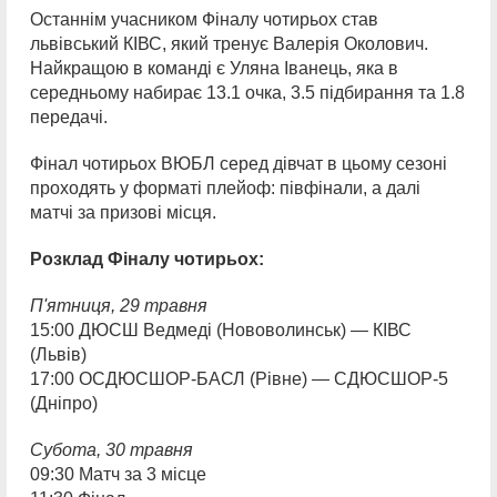
Останнім учасником Фіналу чотирьох став
львівський КІВС, який тренує Валерія Околович.
Найкращою в команді є Уляна Іванець, яка в
середньому набирає 13.1 очка, 3.5 підбирання та 1.8
передачі.
Фінал чотирьох ВЮБЛ серед дівчат в цьому сезоні
проходять у форматі плейоф: півфінали, а далі
матчі за призові місця.
Розклад Фіналу чотирьох:
П'ятниця,
29 травня
15:00 ДЮСШ Ведмеді (Нововолинськ) — КІВС
(Львів)
17:00 ОСДЮСШОР-БАСЛ (Рівне) — СДЮСШОР-5
(Дніпро)
Субота,
30 травня
09:30 Матч за 3 місце