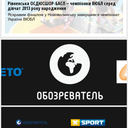
еред
Фінал чотирьох ВЮБЛ серед дівчат 2013 року:
відеотрансляція матчів 30 травня
піонат
Дивіться трансляцію вирішальних матчів Фіналу чотирьо
ВЮБЛ серед дівчат 2013 року