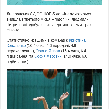
Дніпровська СДЮСШОР-5 до Фіналу чотирьох
вийшла з третього місця – підопічні Людмили
Чигринової здобули п’ять перемог в семи іграх
сезону.
Статистично кращими в команді є
Кристина
Коваленко
(16.4 очка, 4.3 передачі, 4.8
перехоплення),
Орина Ялова
(15.4 очка, 6.4
підбирання) та
Софія Хвостик
(14.0 очка, 6.0
підбирання).