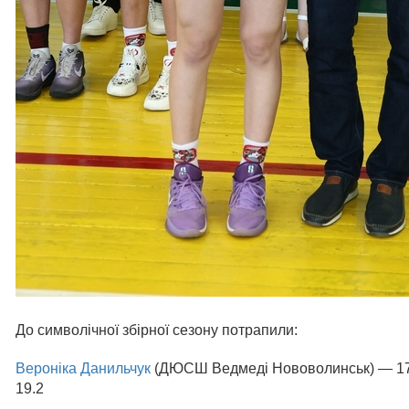
До символічної збірної сезону потрапили:
Вероніка Данильчук
(ДЮСШ Ведмеді Нововолинськ) — 17.2 
19.2