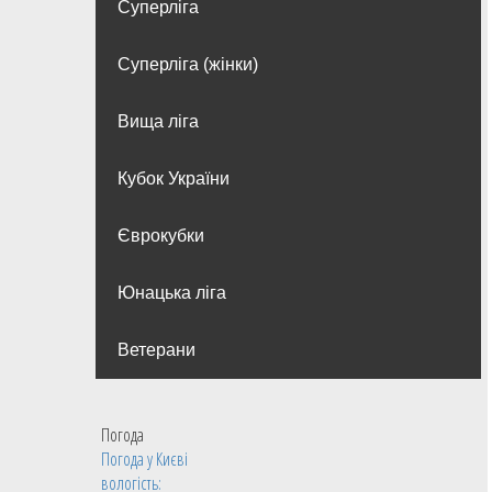
Суперліга
Суперліга (жінки)
Вища лiга
Кубок України
Єврокубки
Юнацька ліга
Ветерани
Погода
Погода у
Києві
вологість: