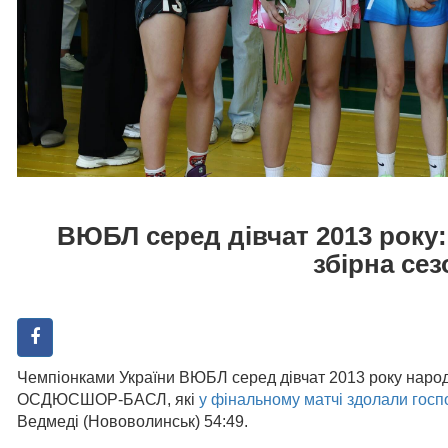
ВЮБЛ серед дівчат 2013 року
збірна сез
Чемпіонками України ВЮБЛ серед дівчат 2013 року народ
ОСДЮСШОР-БАСЛ, які
у фінальному матчі здолали госп
Ведмеді (Нововолинськ) 54:49.