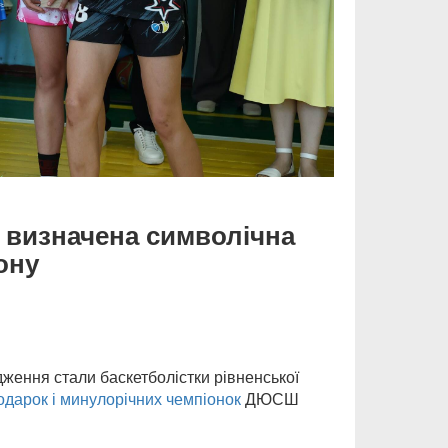
: визначена символічна
ону
ження стали баскетболістки рівненської
одарок і минулорічних чемпіонок
ДЮСШ