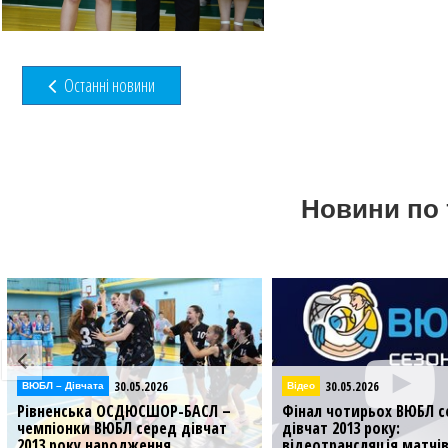
Останні новини
Новини по 
30.05.2026
29.05.2026
Відео
ВЮБЛ – Дiвчата
Фінал чотирьох ВЮБЛ серед
В Нововолинську старт
дівчат 2013 року:
Фінал чотирьох ВЮБЛ с
відеотрансляція матчів 30
дівчат 2013 року: фото