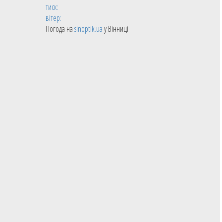
тиск:
вітер:
Погода на
sinoptik.ua
у Вінниці