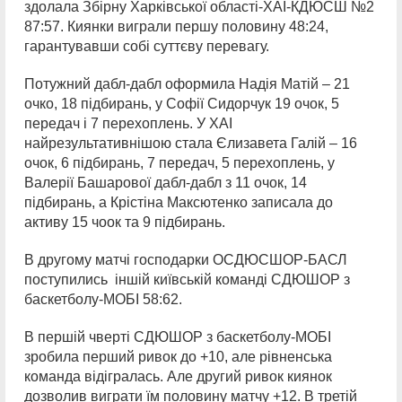
здолала Збірну Харківської області-ХАІ-КДЮСШ №2
87:57. Киянки виграли першу половину 48:24,
гарантувавши собі суттєву перевагу.
Потужний дабл-дабл оформила Надія Матій – 21
очко, 18 підбирань, у Софії Сидорчук 19 очок, 5
передач і 7 перехоплень. У ХАІ
найрезультативнішою стала Єлизавета Галій – 16
очок, 6 підбирань, 7 передач, 5 перехоплень, у
Валерії Башарової дабл-дабл з 11 очок, 14
підбирань, а Крістіна Максютенко записала до
активу 15 чоок та 9 підбирань.
В другому матчі господарки ОСДЮСШОР-БАСЛ
поступились іншій київській команді СДЮШОР з
баскетболу-МОБІ 58:62.
В першій чверті СДЮШОР з баскетболу-МОБІ
зробила перший ривок до +10, але рівненська
команда відігралась. Але другий ривок киянок
дозволив виграти їм половину матчу +12. В третій