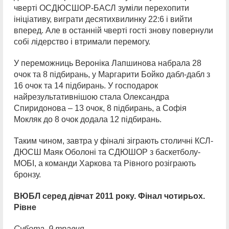
чверті ОСДЮСШОР-БАСЛ зуміли перехопити
ініціативу, виграти десятихвилинку 22:6 і вийти
вперед. Але в останній чверті гості знову повернули
собі лідерство і втримали перемогу.
У переможниць Вероніка Лапшинова набрала 28
очок та 8 підбирань, у Маргарити Бойко дабл-дабл з
16 очок та 14 підбирань. У господарок
найрезультативнішою стала Олександра
Спиридонова – 13 очок, 8 підбирань, а Софія
Мокляк до 8 очок додала 12 підбирань.
Таким чином, завтра у фіналі зіграють столичні КСЛ-
ДЮСШ Маяк Оболоні та СДЮШОР з баскетболу-
МОБІ, а команди Харкова та Рівного розіграють
бронзу.
ВЮБЛ серед дівчат 2011 року. Фінал чотирьох.
Рівне
Субота, 9 травня