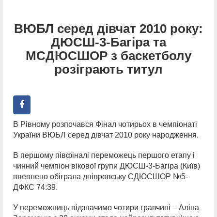
ВЮБЛ серед дівчат 2010 року:
ДЮСШ-3-Багіра та
МСДЮСШОР з баскетболу
розіграють титул
В Рівному розпочався Фінал чотирьох в чемпіонаті
України ВЮБЛ серед дівчат 2010 року народження.
В першому півфіналі переможець першого етапу і
чинний чемпіон вікової групи ДЮСШ-3-Багіра (Київ)
впевнено обіграла дніпровську СДЮСШОР №5-
ДФКС 74:39.
У переможниць відзначимо чотири гравчині – Аліна