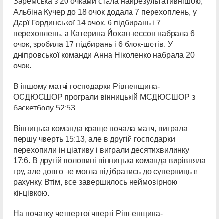
Заремська з 20 очками стала найрезультативнішою,
Альбіна Кучер до 18 очок додала 7 перехоплень, у
Дарї Гординської 14 очок, 6 підбирань і 7
перехоплень, а Катерина Йоханнессон набрала 6
очок, зробила 17 підбирань і 6 блок-шотів. У
дніпровської команди Анна Ніколенко набрала 20
очок.
В іншому матчі господарки Рівненщина-
ОСДЮСШОР програли вінницькій МСДЮСШОР з
баскетболу 52:53.
Вінницька команда краще почала матч, виграла
першу чверть 15:13, але в другій господарки
перехопили ініціативу і виграли десятихвилинку
17:6. В другій половині вінницька команда вирівняла
гру, але довго не могла підібратись до суперниць в
рахунку. Втім, все завершилось неймовірною
кінцівкою.
На початку четвертої чверті Рівненщина-