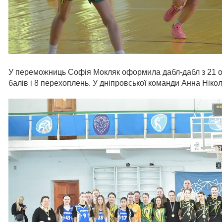
У переможниць Софія Мокляк оформила дабл-дабл з 21 очк
балів і 8 перехоплень. У дніпровської команди Анна Ніко