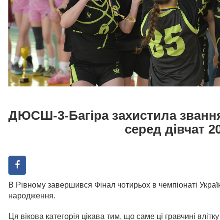
ДЮСШ-3-Багіра захистила званн
серед дівчат 2
В Рівному завершився Фінал чотирьох в чемпіонаті Укра
народження.
Ця вікова категорія цікава тим, що саме ці гравчині вліт