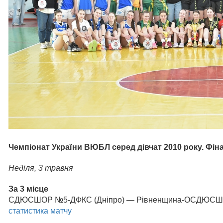
Чемпіонат України ВЮБЛ серед дівчат 2010 року. Фін
Неділя, 3 травн
я
За 3 місце
СДЮСШОР №5-ДФКС (Дніпро) — Рівненщина-ОСДЮСШОР (Рів
статистика матчу