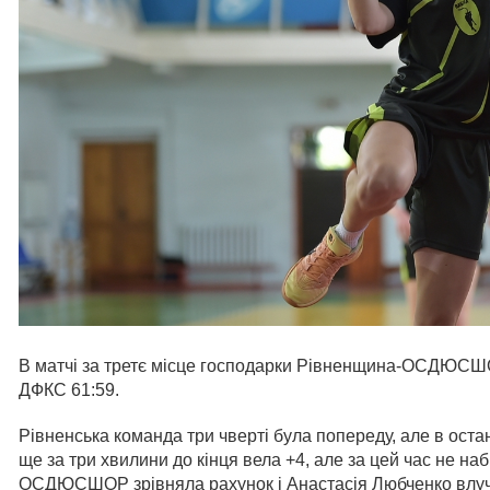
В матчі за третє місце господарки Рівненщина-ОСДЮ
ДФКС 61:59.
Рівненська команда три чверті була попереду, але в 
ще за три хвилини до кінця вела +4, але за цей час не н
ОСДЮСШОР зрівняла рахунок і Анастасія Любченко влучн