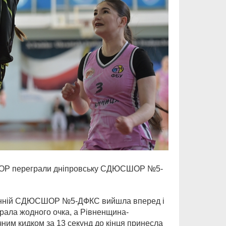
СШОР переграли дніпровську СДЮСШОР №5-
останній СДЮСШОР №5-ДФКС вийшла вперед і
абрала жодного очка, а Рівненщина-
им кидком за 13 секунд до кінця принесла