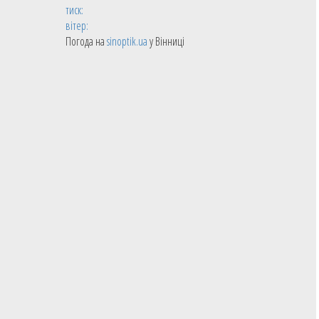
тиск:
вітер:
Погода на
sinoptik.ua
у Вінниці