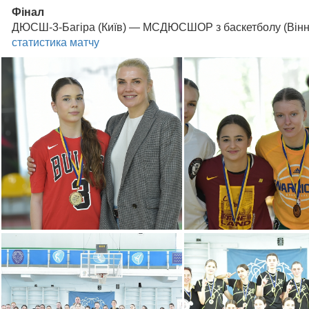
Фінал
ДЮСШ-3-Багіра (Київ) — МСДЮСШОР з баскетболу (Вінниця) 
статистика матчу