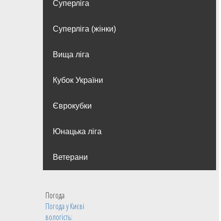
Суперліга
Суперліга (жінки)
Вища лiга
Кубок України
Єврокубки
Юнацька ліга
Ветерани
Погода
Погода у
Києві
вологість: