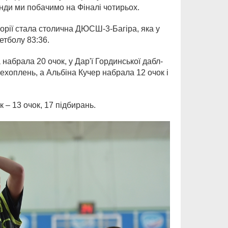
нди ми побачимо на Фіналі чотирьох.
егорії стала столична ДЮСШ-3-Багіра, яка у
тболу 83:36.
набрала 20 очок, у Дар'ї Гординської дабл-
рехоплень, а Альбіна Кучер набрала 12 очок і
– 13 очок, 17 підбирань.