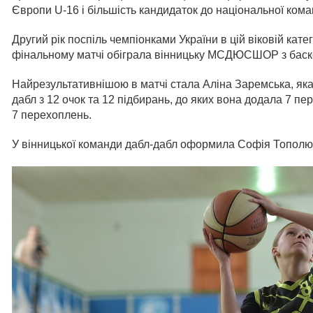
Європи U-16 і більшість кандидаток до національної кома
Другий рік поспіль чемпіонками України в цій віковій кат
фінальному матчі обіграла вінницьку МСДЮСШОР з баске
Найрезультативнішою в матчі стала Аліна Заремська, яка 
дабл з 12 очок та 12 підбирань, до яких вона додала 7 пе
7 перехоплень.
У вінницької команди дабл-дабл оформила Софія Тополюк 