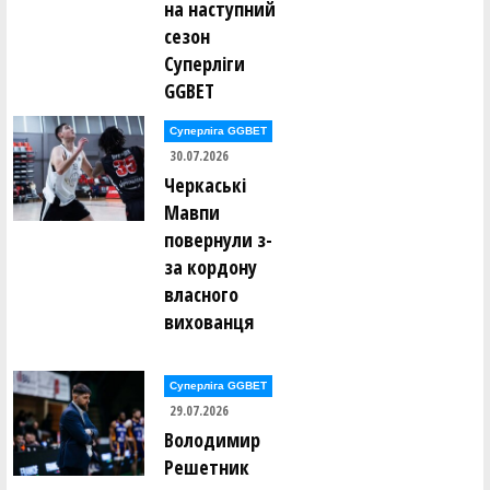
на наступний
сезон
Суперліги
GGBET
Суперліга GGBET
30.07.2026
Черкаські
Мавпи
повернули з-
за кордону
власного
вихованця
Суперліга GGBET
29.07.2026
Володимир
Решетник