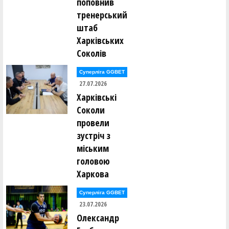
поповнив
тренерський
штаб
Харківських
Соколів
Суперліга GGBET
27.07.2026
Харківські
Соколи
провели
зустріч з
міським
головою
Харкова
Суперліга GGBET
23.07.2026
Олександр