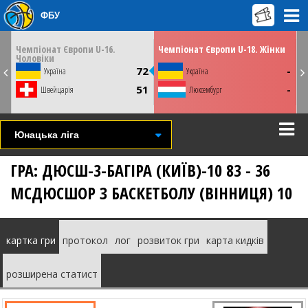
ФБУ
ЕР
ПʼЯТНИЦЮ
ПʼЯТНИЦЮ
07 серпня
07 серпня
00
13:30
14:30
и
Чемпіонат Європи U-16.
Чемпіонат Європи U-18. Жінки
Ч
Чоловіки
Ч
Тулча, Румунія
Скоп'є, Пів. Македонія
6
72
-
Україна
Україна
СТАТИСТИКА
СТАТИСТИКА
НОВИНА
НОВИНА
6
51
-
Швейцарія
Люксембург
ВІДЕО
ВІДЕО
Юнацька ліга
ГРА: ДЮСШ-3-БАГІРА (КИЇВ)-10 83 - 36
МСДЮСШОР З БАСКЕТБОЛУ (ВІННИЦЯ) 10
картка гри
протокол
лог
розвиток гри
карта кидків
розширена статист