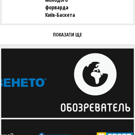
форварда
Київ-Баскета
ПОКАЗАТИ ЩЕ