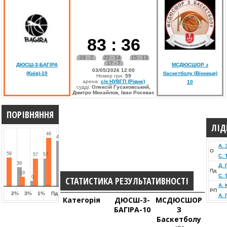
83
:
36
29 - 2
22 - 14
15 - 13
17 - 7
ДЮСШ-3-БАГІРА
МСДЮСШОР з
03/05/2026 12:00
(Київ)-10
баскетболу (Вінниця)
Номер гри:
59
арена:
с/к НУВГП (Рівне)
10
судді:
Олексій Гусаковський,
Дмитро Михайлов, Іван Росквас
ПОРІВНЯННЯ
ЛІД
46
43
А. 
О
59
57
57
С. 
39
Д. 
Пд
19
С. 
0
СТАТИСТИКА РЕЗУЛЬТАТИВНОСТІ
А. 
РП
2%
3%
1%
Пд
А. 
Категорія
ДЮСШ-3-
МСДЮСШОР
БАГІРА-10
З
Баскетболу