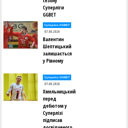
сезону
Суперліги
GGBET
Суперліга GGBET
07.08.2026
Валентин
Шептицький
залишається
у Рівному
Суперліга GGBET
07.08.2026
Хмельницький
перед
дебютом у
Суперлізі
підписав
досвідченого