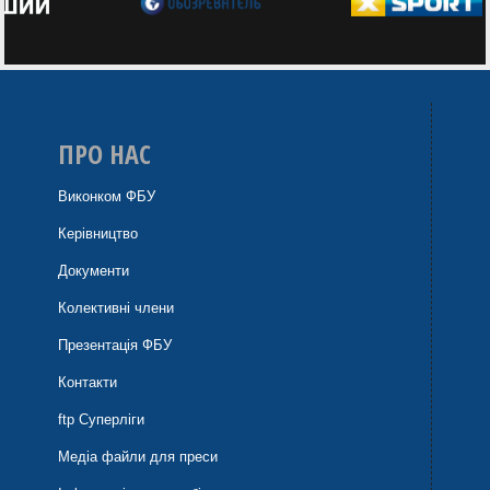
ПРО НАС
Виконком ФБУ
Керівництво
Документи
Колективні члени
Презентація ФБУ
Контакти
ftp Суперліги
Медіа файли для преси