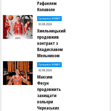
Рафаелем
Колаволе
Суперліга GGBET
03.08.2026
Хмельницький
продовжив
контракт з
Владиславом
Мельником
Суперліга GGBET
02.08.2026
Максим
Фесун
продовжить
захищати
кольори
Черкаських