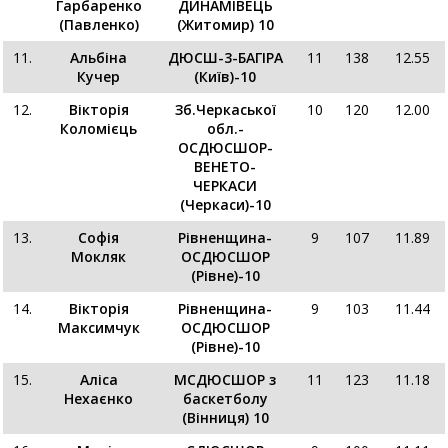
Гарбаренко
ДИНАМІВЕЦЬ
(Павленко)
(Житомир) 10
11.
Альбіна
ДЮСШ-3-БАГІРА
11
138
12.55
Кучер
(Київ)-10
12.
Вікторія
Зб.Черкаської
10
120
12.00
Коломієць
обл.-
ОСДЮСШОР-
ВЕНЕТО-
ЧЕРКАСИ
(Черкаси)-10
13.
Софія
Рівненщина-
9
107
11.89
Мокляк
ОСДЮСШОР
(Рівне)-10
14.
Вікторія
Рівненщина-
9
103
11.44
Максимчук
ОСДЮСШОР
(Рівне)-10
15.
Аліса
МСДЮСШОР з
11
123
11.18
Нехаєнко
баскетболу
(Вінниця) 10