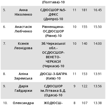
(Полтава)-10
5.
Анна
СДЮСШОР №5-
11
181
16.45
Ніколенко
ДФКС
(Дніпро)-10
6.
Анастасія
Рівненщина-
10
155
15.50
Любченко
ОСДЮСШОР
(Рівне)-10
7.
Ксенія
Зб.Черкаської
10
140
14.00
Леонідова
обл.-
ОСДЮСШОР-
ВЕНЕТО-
ЧЕРКАСИ
(Черкаси)-10
8.
Аліна
ДЮСШ-3-БАГІРА
11
153
13.91
Заремська
(Київ)-10
9.
Дарія
CДЮСШОР
9
122
13.56
Гайдаржи
ім.Літвака Б.Д.
(Одеса)-10
10.
Олександра
ЖОДЮСШ-
8
107
13.38