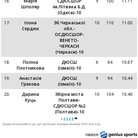
16.
Марія
CДЮСШОР
9
100
11.11
Шполяр
ім.Літвака Б.Д.
(Одеса)-10
17.
Ілона
Зб.Черкаської
10
110
11.00
Сердюк
обл.-
ОСДЮСШОР-
ВЕНЕТО-
ЧЕРКАСИ
(Черкаси)-10
18.
Поліна
ДЮСШ
6
64
10.67
Плотникова
(Ізмаїл)-10
19.
Анастасія
ДЮСШ
9
94
10.44
Грекова
(Ізмаїл)-10
20.
Дарина
Збірна міста
10
104
10.40
Куць
Полтави-
СДЮСШОР №2
(Полтава)-10
1
2
3
4
5
Гравці потрапляють до цієї категорії зігравші мінімум 50% всіх ігор