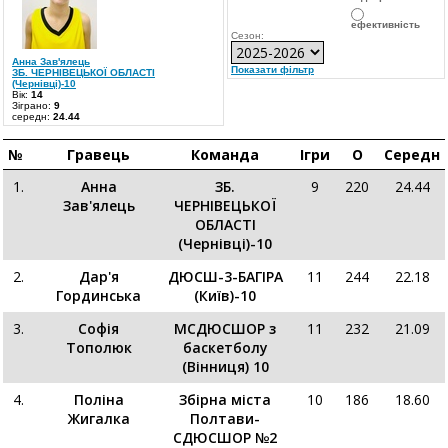
ефективність
Сезон:
Анна Зав'ялець
Показати фільтр
ЗБ. ЧЕРНІВЕЦЬКОЇ ОБЛАСТІ
(Чернівці)-10
Вік:
14
Зіграно:
9
середн:
24.44
№
Гравець
Команда
Ігри
О
Середн
1.
Анна
ЗБ.
9
220
24.44
Зав'ялець
ЧЕРНІВЕЦЬКОЇ
ОБЛАСТІ
(Чернівці)-10
2.
Дар'я
ДЮСШ-3-БАГІРА
11
244
22.18
Гординська
(Київ)-10
3.
Софія
МСДЮСШОР з
11
232
21.09
Тополюк
баскетболу
(Вінниця) 10
4.
Поліна
Збірна міста
10
186
18.60
Жигалка
Полтави-
СДЮСШОР №2