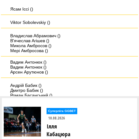
Ясам Iссi ()
Viktor Sobolevskiy ()
Владислав Абрамович ()
В'ячеслав Агішев ()
Микола Амбросов ()
Мері Амбросова ()
Вадим Антонюк ()
Вадим Антонюк ()
Арсен Арутюнов ()
Андрій Бабик ()
Дмитро Бабик ()
Роман Басанський ()
Дмитро Берхін ()
Олександр Біда ()
Андрій Біленко ()
Суперліга GGBET
10.08.2026
Христина Бобанич ()
Ілля
Дмитро Бовсунюк ()
Микита Богатирьов ()
Кабацюра
Віктор Боженар ()