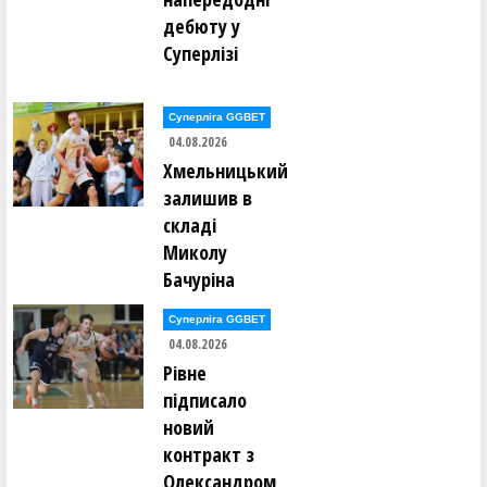
Максим Кушнір ()
дебюту у
Суперлізі
Сергій Ломан ()
Марко Лонюк ()
Артем Луцишин ()
Суперліга GGBET
Артем Ляшенко ()
04.08.2026
Хмельницький
Олексій Мазур ()
Андрій Макаренко ()
залишив в
Дар’я Макаренко ()
складі
Марина Малафєєва ()
Анастасія Мартовицька ()
Миколу
Михайло Маслак ()
Бачуріна
Олександр Маслов ()
Олександр Маслов ()
Ігор Мелашич ()
Суперліга GGBET
Микита Мельник ()
04.08.2026
Нікіта Мельник ()
Рівне
Андрій Менько ()
підписало
Валентин Мирончик ()
Валентин Мирончик ()
новий
Дмитро Михайлов ()
контракт з
Ксенія Монзуль ()
Михайло Мостовий ()
Олександром