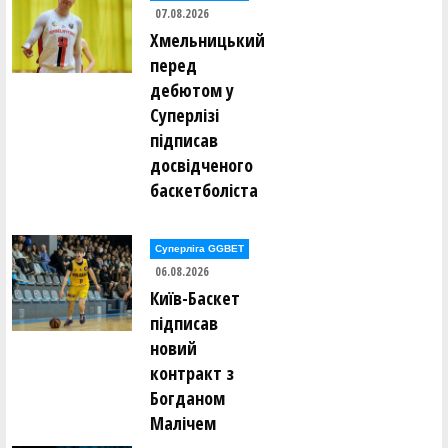
07.08.2026
Олександр Закревський ()
Валерій Залевський ()
Хмельницький
Нікіта Захарченко ()
перед
Сергій Защук ()
дебютом у
Микола Здирка ()
Суперлізі
Леонід Зелінський ()
Ілля Зілінський ()
підписав
досвідченого
Антон Іванинa ()
баскетболіста
Костянтин Іванов ()
Олександр Іванов ()
Олександр Іванов ()
Суперліга GGBET
Денис Івахнін ()
06.08.2026
Ігор Іващенко ()
Антон Івченко ()
Київ-Баскет
Владислав Ісаченко ()
підписав
новий
Станіслав Каковкін ()
Олексій Калашніков ()
контракт з
Борис Калугін ()
Богданом
Ігор Калугін ()
Богдан Капелян ()
Малічем
Микита Каравашкін ()
Даніїл Карпов ()