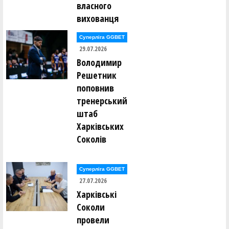
власного
Світлана Середня ()
Олег Сивулицький ()
вихованця
Вадим Сірий ()
Валентин Сліпуха ()
Суперліга GGBET
Сергій Слободянюк ()
В'ячеслав Слюсар ()
29.07.2026
Володимир
Станіслав Смірнов ()
Решетник
Віктор Соболевський ()
Ігор Соловей ()
поповнив
Антон Соловйов ()
тренерський
Євген Сорока ()
Анна Сорокіна (Литвин) ()
штаб
Євгенія Спітковська ()
Максим Сташук ()
Харківських
Богдан Стеценко ()
Соколів
Ярослав Стецюк ()
Андрій Ступченко ()
Олександр Сукачов ()
Максим Суслов ()
Суперліга GGBET
27.07.2026
Едуард Тельчаров ()
Харківські
Олексій Тимощук ()
Сергій Тисленко ()
Соколи
Андрій Тихонов ()
провели
І. Ткаченко ()