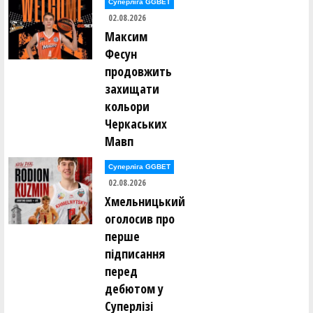
Суперліга GGBET
02.08.2026
Вадим Палюх ()
Ганна Панамарьова ()
Максим
Владислав Панасюк ()
Фесун
Ксенія Панькіна ()
Денис Парвадов ()
продовжить
Ростислав Парнак ()
захищати
Вікторія Пасечник ()
Володимир Пєд'єв ()
кольори
Анатолій Пилипюк ()
Черкаських
Всеволод Пироженко ()
Денис Поворознюк ()
Мавп
Ілля Погорєлов ()
Суперліга GGBET
Микита Подтикан ()
Владислав Полоз ()
02.08.2026
Денис Полтавський ()
Хмельницький
Леся Полуяхтова ()
Максим Померанцев ()
оголосив про
Роман Пономаренко ()
перше
Вадим Попов ()
Едуард Попов ()
підписання
Олександр Приходько ()
перед
Дмитро Проценко ()
Вадим Пудзирей ()
дебютом у
Віталій Пустовалов ()
Суперлізі