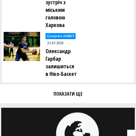
зустріч з
Євген Тодуров ()
міським
Аліна Томін ()
Юрій Трубаєв ()
головою
Ігор Труш ()
Харкова
Олександр Тюрін ()
Суперліга GGBET
Анастасія Усова ()
23.07.2026
Олександр
Ірина Фамаре ()
Олександр Федоренко ()
Гарбар
Сергій Федорів ()
залишиться
Андрій Федорченко ()
в Ніко-Баскет
Андрій Фоменко ()
Олександр Фоменко ()
ПОКАЗАТИ ЩЕ
Валерій Халавчук ()
Олександр Харченко ()
Віктор Хоменко ()
Ольга Хоменко ()
Андрій Хомюк ()
Сергій Чайковський ()