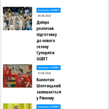
Володимир Данилків ()
Владислав Делібалт ()
Суперліга GGBET
Єгор Дербенцев ()
08.08.2026
Федір Добровольский ()
Сергій Долованюк ()
Дніпро
Олександр Доценко ()
розпочав
Володимир Драбіковський ()
підготовку
Анастасія Дубова ()
до нового
Ганна Дугінова ()
Ганна Дугінова ()
сезону
Сергій Дусь ()
Суперліги
GGBET
Володимир Євпак ()
Сергій Євстрат'єв ()
Леонід Євстратьєв ()
Суперліга GGBET
07.08.2026
Антоніна Єгорова ()
Валентин
Сергій Єльшов ()
Олександр Єрьоменко ()
Шептицький
залишається
Олексій Жидков ()
у Рівному
Євген Заікін ()
Суперліга GGBET
Владислав Закіров ()