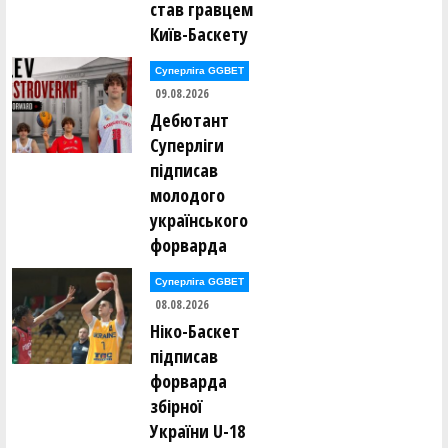
став гравцем
Ігор Борсук ()
Олександр Буханевич ()
Київ-Баскету
Сергій Варелджан ()
Суперліга GGBET
Ілля Вдовенко ()
09.08.2026
Олег Винокуров ()
Юрій Вітенко ()
Дебютант
Суперліги
Юрій Вітківський ()
підписав
Єлизавета Войнаровська ()
Леонід Войнаровський ()
молодого
Максим Воробйов ()
українського
форварда
Олександр Гайдамака ()
Павло Гайдамака ()
Михайло Гераськін ()
Суперліга GGBET
Олександр Гненюк ()
08.08.2026
Денис Головко ()
Аліна Гопей ()
Ніко-Баскет
підписав
Максим Гопей ()
Денис Грищенко ()
форварда
Юрій Гуменков ()
збірної
Олексій Гусаковський ()
Олексій Гусаковський ()
України U-18