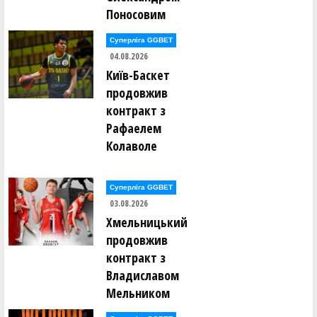
Дмитро Мугайлов ()
Поносовим
Лев Мунтянов ()
Ярослав Мурашко ()
Суперліга GGBET
Євген Нагорний ()
04.08.2026
Олександр Нагорний ()
Київ-Баскет
Дмитро Наседкін ()
Михайло Насонов ()
продовжив
Михайло Невечеря ()
контракт з
Роман Недоступ ()
Рафаелем
Євгеній Непокритий ()
Колаволе
Богдан Нестеренко ()
Володимир Нестеров ()
Юрій Нетьора ()
Сергій Ніколащенко ()
Суперліга GGBET
03.08.2026
катерина Обоянська ()
Хмельницький
Олег Овчаренко ()
Арніс Озолс ()
продовжив
Ірина Олейник ()
контракт з
Владиславом
Євгеній Ольховський ()
Олександр Опарін ()
Мельником
Валерія Опицько ()
Євгеній Орлов ()