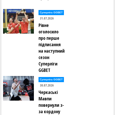
Олександр Раєвський ()
Олександр Раєвський ()
Олександр Раєвський ()
Суперліга GGBET
Володимир Расків ()
31.07.2026
Віталій Редюк ()
Катерина Редюк ()
Рівне
Борис Рижик ()
оголосило
Данило Рикунов ()
Евеліна Ринзак ()
про перше
підписання
Владислав Рогозін ()
на наступний
Іван Росквас ()
Глєб Рудаков ()
сезон
Ганна Руденко ()
Андрій Рудик ()
Суперліги
Андрій Рудик ()
GGBET
Михайло Рудик ()
Олександр Рульов ()
Віталій Ручкін ()
Суперліга GGBET
30.07.2026
Альбіна Сазонова ()
Черкаські
Олексій Сало ()
Мавпи
Сергій Сальніков ()
Сергій Сальніков ()
повернули з-
Роман Свиницький ()
Вясчеслав Севаст'янов ()
за кордону
Євген Селіванов ()