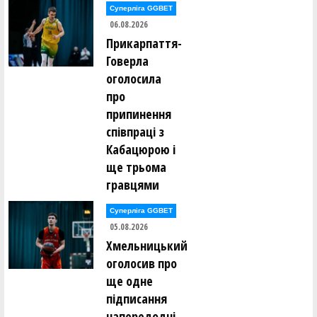
Владислав Кікоть ()
Суперліга GGBET
Ігор Кісліцин ()
06.08.2026
Антон Кітаєв ()
Прикарпаття-
Марина Коваль ()
Вадим Ковальов ()
Говерла
Максим Ковтун ()
оголосила
Ярослав Кожушко ()
Артем Козак ()
про
Сергій Козанчук ()
припинення
Євген Козачок ()
співпраці з
Олександр Коломієць ()
Кабацюрою і
Андрій Кондратенко ()
Дмитро Корабльов ()
ще трьома
Петро Корнута ()
гравцями
Андрій Коростильов ()
Катерина Коротюк ()
Костянтин Котов ()
Суперліга GGBET
Максим Кравець ()
05.08.2026
Олексій Кравченко ()
Микита Красюк ()
Хмельницький
Юрій Кривун ()
оголосив про
Юрій Кривун ()
Андрій Кротько ()
ще одне
Олександр Кубашевський ()
підписання
Данило Кузьменко ()
Ія Кулік ()
напередодні