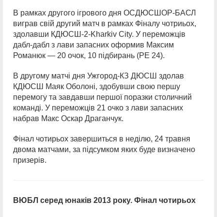
В рамках другого ігрового дня ОСДЮСШОР-БАСЛ
виграв свій другий матч в рамках Фіналу чотриьох,
здолавши КДЮСШ-2-Kharkiv City. У переможців
дабл-дабл з лави запасних оформив Максим
Романюк — 20 очок, 10 підбирань (РЕ 24).
В другому матчі дня Ужгород-КЗ ДЮСШ здолав
КДЮСШ Маяк Оболоні, здобувши свою першу
перемогу та завдавши першої поразки столичний
команді. У переможців 21 очко з лави запасних
набрав Макс Оскар Драганчук.
Фінал чотирьох завершиться в неділю, 24 травня
двома матчами, за підсумком яких буде визначено
призерів.
ВЮБЛ серед юнаків 2013 року. Фінал чотирьох