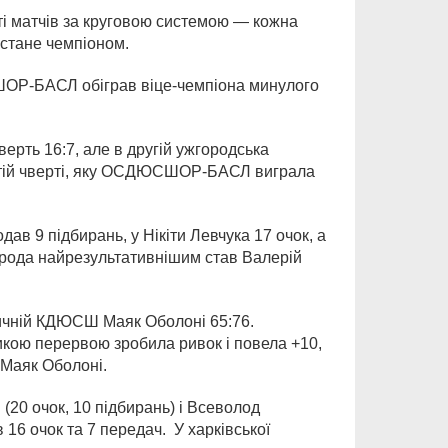
ті матчів за круговою системою — кожна
 стане чемпіоном.
ШОР-БАСЛ обіграв віце-чемпіона минулого
ерть 16:7, але в другій ужгородська
ертій чверті, яку ОСДЮСШОР-БАСЛ виграла
ав 9 підбирань, у Нікіти Левчука 17 очок, а
орода найрезультативнішим став Валерій
личній КДЮСШ Маяк Оболоні 65:76.
ликою перервою зробила ривок і повела +10,
Маяк Оболоні.
(20 очок, 10 підбирань) і Всеволод
 16 очок та 7 передач. У харківської