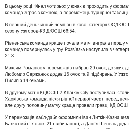
В цьому році Фінал чотирьох у юнаків проходить у форма
команда зіграє з кожною, а переможець турнірної таблиці
В перший день чинний чемпіон вікової категорії ОСДЮС
сезону Ужгород-КЗ ДЮСШ 66:54.
Рівненська команда краще почала матч, виграла першу чв
команда повернулась у гру. Розв'язка наступила в четв
21:8.
Максим Романюк у переможців набрав 29 очок, до яких дод
Любомир Сержанюк додав 16 очок та 9 підбирань. У Ужг
Пилип з 14 очками.
В другому матчі КДЮСШ-2-Kharkiv City поступилась сто
Харківська команда після рівної першої чверті перед ве
але другу половину матчу краще провели гравці КДЮСШ 
У переможців дабл-дабл оформили Іван Литкін-Казначеєв 
Балясний (17 очок, 21 підбирання), а Даніїл Шепель додав