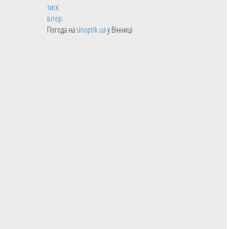
тиск:
вітер:
Погода на
sinoptik.ua
у Вінниці