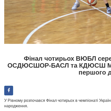
Фінал чотирьох ВЮБЛ сере
ОСДЮСШОР-БАСЛ та КДЮСШ Мая
першого 
У Рівному розпочався Фінал чотирьох в чемпіонаті Укра
народження.