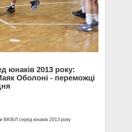
д юнаків 2013 року:
к Оболоні - переможці
дня
їни ВЮБЛ серед юнаків 2013 року