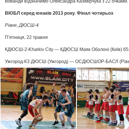
команди відзначимо Олександра Казімірчука з 22 очками.
ВЮБЛ серед юнаків 2013 року. Фінал чотирьох
Рівне, ДЮСШ-4
П'ятниця, 22 травня
КДЮСШ-2-Kharkiv City — КДЮСШ Маяк Оболоні (Київ) 65:76 
Ужгород-КЗ ДЮСШ (Ужгород) — ОСДЮСШОР-БАСЛ (Рівне) 54