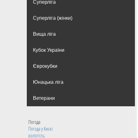
Суперліга
Суперліга (жінки)
Вища лiга
Кубок України
Єврокубки
Юнацька ліга
Ветерани
Погода
Погода у
Києві
вологість: