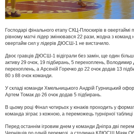
Господарі фінального етапу СКЦ-Плоскирів в овертаймі 
рівному матчі лідер змінювався 22 рази, жодна з команд
овертайм сил у лідерів ДЮСШ-1 не вистачило.
Двоє гравців ДЮСШ-1 відіграли без замін, ще один більше
активу 29 очок, 19 підбирань, 5 перехоплень, Володимир 
перехоплень, а Арсеній Горечко до 22 очок додав 13 підби
80 з 88 очок команди.
У складі команди Хмельницького Андрій Гурницький оформ
Артем Томак до 26 очок додав 5 підбирань.
В цьому році Фінал чотирьох у юнаків проходить у форма
команда зіграє з кожною, а переможець турнірної таблиці
Перед останнім ігровим днем у команди Дніпра дві перем
Чернівців по одній перемозі, а столична КДЮСШ Маяк Об