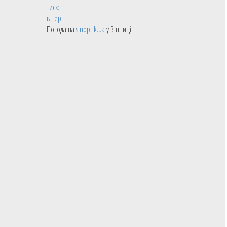
тиск:
вітер:
Погода на
sinoptik.ua
у Вінниці