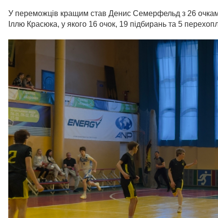
У переможців кращим став Денис Семерфельд з 26 очками
Іллю Красюка, у якого 16 очок, 19 підбирань та 5 перехоп