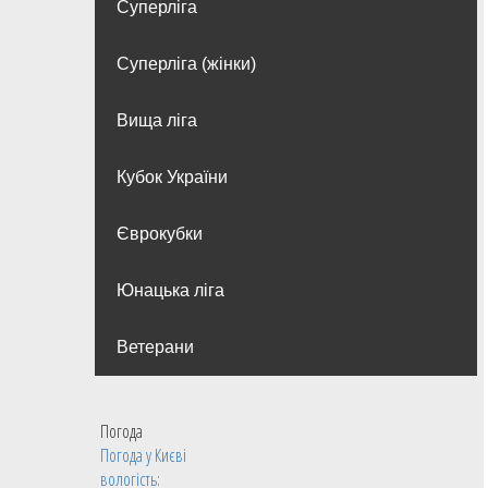
Суперліга
Суперліга (жінки)
Вища лiга
Кубок України
Єврокубки
Юнацька ліга
Ветерани
Погода
Погода у
Києві
вологість: