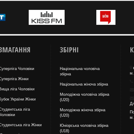
ЗМАГАННЯ
ЗБІРНІ
К
Суперліга Чоловіки
Національна чоловіча
м.
збірна
Суперліга Жінки
Національна жiноча збірна
Вища лiга Чоловіки
Молодіжна чоловіча збірна
Кубок України Жінки
(U20)
Дл
Студентська ліга
Молодіжна жіноча збірна
По
Чоловiки
(U20)
м.
Студентська ліга Жінки
Юніорська чоловіча збірна
(U18)