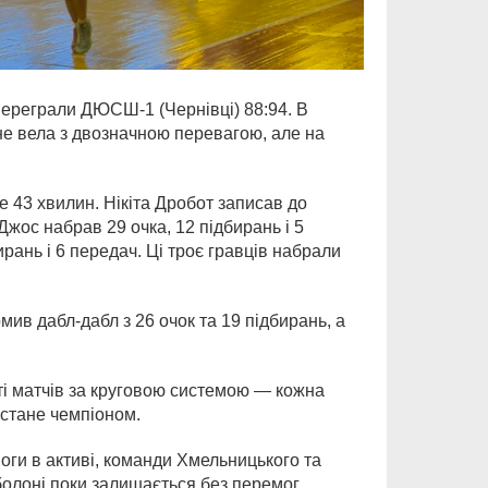
переграли ДЮСШ-1 (Чернівці) 88:94. В
 не вела з двозначною перевагою, але на
 43 хвилин. Нікіта Дробот записав до
Джос набрав 29 очка, 12 підбирань і 5
рань і 6 передач. Ці троє гравців набрали
ив дабл-дабл з 26 очок та 19 підбирань, а
ті матчів за круговою системою — кожна
 стане чемпіоном.
оги в активі, команди Хмельницького та
олоні поки залишається без перемог.