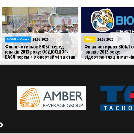
24.05.2026
23.05.2026
Відео
ВЮБЛ – Юнаки
Фінал чотирьох ВЮБЛ серед
Фінал чотирьох ВЮБЛ
юнаків 2013 року:
юнаків 2013 року: О
в
відеотрансляція матчів 24
БАСЛ переміг вдруге
травня
Попереду заключний і
Дивіться трансляцію матчів
третього ігрового дня Фіналу
чотирьох ВЮБЛ серед юнаків 2013
року