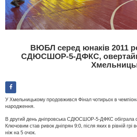
ВЮБЛ серед юнаків 2011 р
СДЮСШОР-5-ДФКС, овертайм 
Хмельниць
У Хмельницькому продовжився Фінал чотирьох в чемпіона
народження.
В другий день дніпровська СДЮСШОР-5-ДФКС обіграла 
Ключовим став ривок дніпрян 9:0, після яких в рівній грі
ніж на 5 очок.