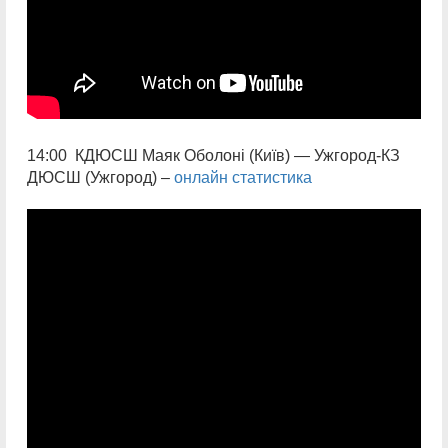
14:00 КДЮСШ Маяк Оболоні (Київ) — Ужгород-КЗ
ДЮСШ (Ужгород) –
онлайн статистика