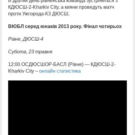
В другий день рівненська команда зустрінеться з
КДЮСШ-2-Kharkiv City, а кияни проведуть матч
проти Ужгорода-КЗ ДЮСШ.
ВЮБЛ серед юнаків 2013 року. Фінал чотирьох
Рівне, ДЮСШ-4
Субота, 23 травня
12:00 ОСДЮСШОР-БАСЛ (Рівне) — КДЮСШ-2-
Kharkiv City –
онлайн статистика