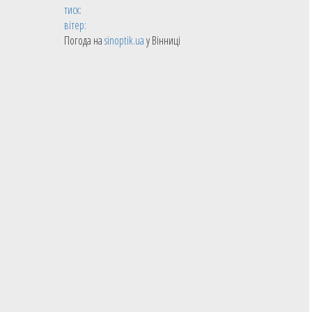
тиск:
вітер:
Погода на
sinoptik.ua
у Вінниці