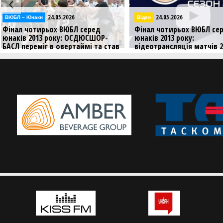
24.05.2026
23.05.2026
Відео
ВЮБЛ – Юнаки
Фінал чотирьох ВЮБЛ серед
Фінал чотирьох ВЮБЛ с
юнаків 2013 року:
юнаків 2013 року: ОСД
відеотрансляція матчів 24
БАСЛ переміг вдруге
травня
Попереду заключний ігр
Дивіться трансляцію матчів
третього ігрового дня Фіналу
чотирьох ВЮБЛ серед юнаків 2013
року