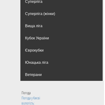
Суперліга
Суперліга (жінки)
Вища лiга
Кубок України
Єврокубки
Юнацька ліга
Ветерани
Погода
Погода у
Києві
вологість: