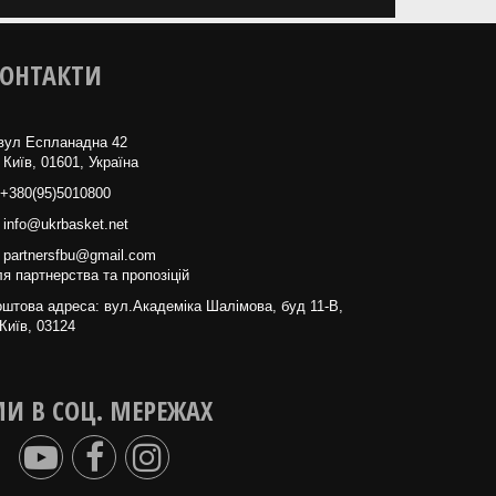
ОНТАКТИ
вул Еспланадна 42
 Київ, 01601, Україна
+380(95)5010800
info@ukrbasket.net
partnersfbu@gmail.com
я партнерства та пропозіцій
штова адреса: вул.Академіка Шалімова, буд 11-В,
Київ, 03124
И В СОЦ. МЕРЕЖАХ