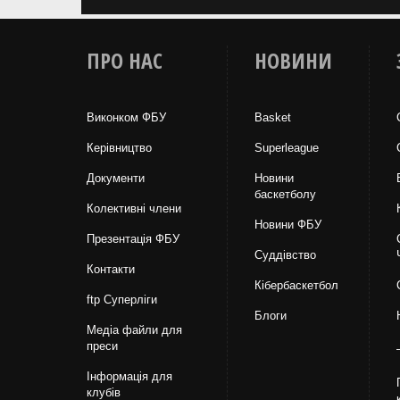
ПРО НАС
НОВИНИ
Виконком ФБУ
Basket
Керівництво
Superleague
Документи
Новини
баскетболу
Колективні члени
Новини ФБУ
Презентація ФБУ
Суддівство
Контакти
Кібербаскетбол
ftp Суперліги
Блоги
Медіа файли для
преси
Інформація для
клубів