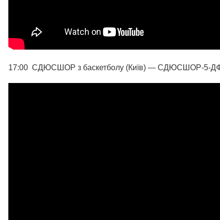
17:00 СДЮСШОР з баскетболу (Київ) — СДЮСШОР-5-ДФК