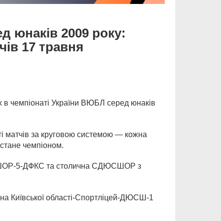
д юнаків 2009 року:
чів 17 травня
ох в чемпіонаті України ВЮБЛ серед юнаків
ті матчів за круговою системою — кожна
 стане чемпіоном.
СШОР-5-ДФКС та столична СДЮСШОР з
ірна Київської області-Спортліцей-ДЮСШ-1