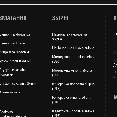
ЗМАГАННЯ
ЗБІРНІ
К
Суперліга Чоловіки
Національна чоловіча
м.
збірна
Суперліга Жінки
Національна жiноча збірна
Вища лiга Чоловіки
Молодіжна чоловіча збірна
Кубок України Жінки
(U20)
Дл
Студентська ліга
Молодіжна жіноча збірна
По
Чоловiки
(U20)
м.
Студентська ліга Жінки
Юніорська чоловіча збірна
(U18)
Юнацька ліга
М
Юніорська жіноча збірна
(U18)
Кадетська чоловіча збірна
Політика
(U16)
конфіденційності