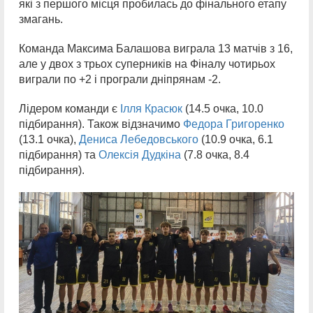
які з першого місця пробилась до фінального етапу
змагань.
Команда Максима Балашова виграла 13 матчів з 16,
але у двох з трьох суперників на Фіналу чотирьох
виграли по +2 і програли дніпрянам -2.
Лідером команди є
Ілля Красюк
(14.5 очка, 10.0
підбирання). Також відзначимо
Федора Григоренко
(13.1 очка),
Дениса Лебедовського
(10.9 очка, 6.1
підбирання) та
Олексія Дудкіна
(7.8 очка, 8.4
підбирання).