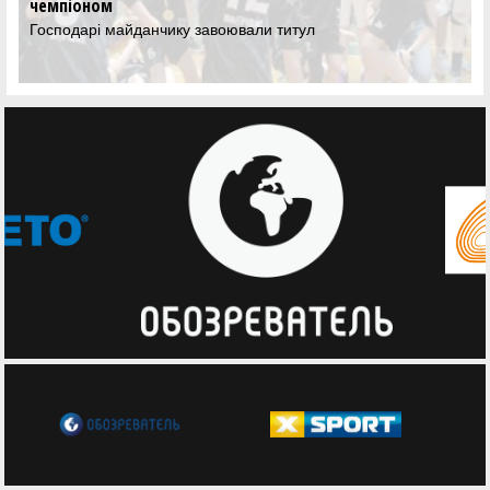
Дивіться трансляцію матчів третього ігрового дня Фіналу
чотирьох ВЮБЛ серед юнаків 2013 року