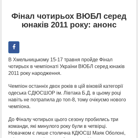
Фінал чотирьох ВЮБЛ серед
юнаків 2011 року: анонс
В Хмельницькому 15-17 травня пройде Фінал
чотирьох в чемпіонаті України ВЮБЛ серед юнаків
2011 року народження.
Чемпіон останніх двох років в цій віковій категорії
одеська СДЮСШОР ім. Лівтака Б.Д. в цьому році
навіть не потрапила до топ-8, тому очікуємо нового
чемпіона.
До Фіналу чотирьох цього сезону пробились три
команди, які минулого року були в четвірці.
Новачком є лише столична КДЮСШ Маяк Оболоні,