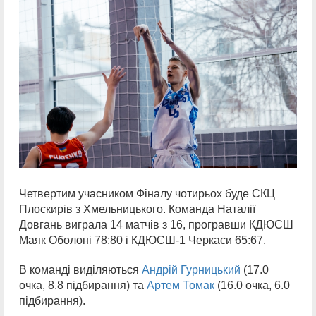
Четвертим учасником Фіналу чотирьох буде СКЦ
Плоскирів з Хмельницького. Команда Наталії
Довгань виграла 14 матчів з 16, програвши КДЮСШ
Маяк Оболоні 78:80 і КДЮСШ-1 Черкаси 65:67.
В команді виділяються
Андрій Гурницький
(17.0
очка, 8.8 підбирання) та
Артем Томак
(16.0 очка, 6.0
підбирання).