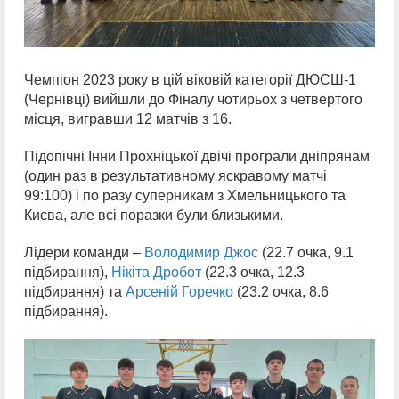
Чемпіон 2023 року в цій віковій категорії ДЮСШ-1
(Чернівці) вийшли до Фіналу чотирьох з четвертого
місця, вигравши 12 матчів з 16.
Підопічні Інни Прохніцької двічі програли дніпрянам
(один раз в результативному яскравому матчі
99:100) і по разу суперникам з Хмельницького та
Києва, але всі поразки були близькими.
Лідери команди –
Володимир Джос
(22.7 очка, 9.1
підбирання),
Нікіта Дробот
(22.3 очка, 12.3
підбирання) та
Арсеній Горечко
(23.2 очка, 8.6
підбирання).