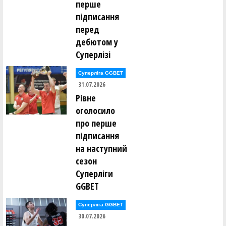
перше
підписання
перед
дебютом у
Суперлізі
Суперліга GGBET
31.07.2026
Рівне
оголосило
про перше
підписання
на наступний
сезон
Суперліги
GGBET
Суперліга GGBET
30.07.2026