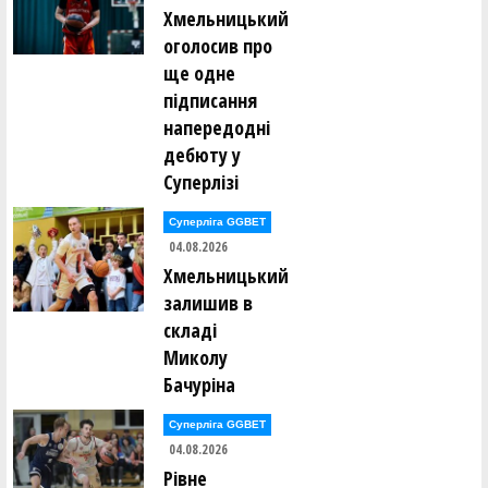
Хмельницький
оголосив про
ще одне
підписання
напередодні
дебюту у
Суперлізі
Суперліга GGBET
04.08.2026
Хмельницький
залишив в
складі
Миколу
Бачуріна
Суперліга GGBET
04.08.2026
Рівне