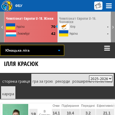
ФБУ
ЦЮ
ПʼЯТНИЦЮ
СУБОТУ
07 серпня
08 серпня
0
14:30
13:30
Чемпіонат Європи U-18. Жінки
Чемпіонат Європи U-16.
Ч
Чоловіки
Скоп'є, Пів. Македонія
Тулча, Румунія
2
70
-
Україна
Кіпр
СТАТИСТИКА
СТАТИСТИКА
НОВИНА
НОВИНА
1
42
-
Люксембург
Україна
ВІДЕО
ВІДЕО
Юнацька ліга
ІЛЛЯ КРАСЮК
сторінка гравця
гра за грою
рекорди
розширена статистика
карєра
Очки
Підбирання
Передачі
Ефективніст
В
14.1
10.4
3.2
21.1
18