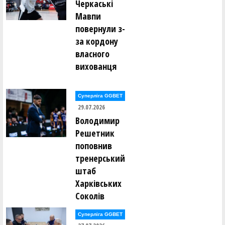
Черкаські
Мавпи
повернули з-
за кордону
власного
вихованця
Суперліга GGBET
29.07.2026
Володимир
Решетник
поповнив
тренерський
штаб
Харківських
Соколів
Суперліга GGBET