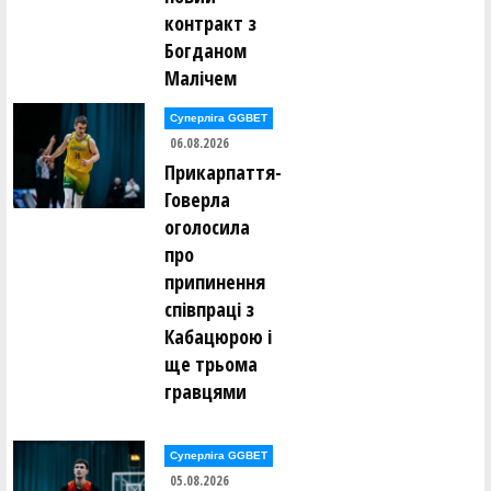
контракт з
Богданом
Малічем
Суперліга GGBET
06.08.2026
Прикарпаття-
Говерла
оголосила
про
припинення
співпраці з
Кабацюрою і
ще трьома
гравцями
Суперліга GGBET
05.08.2026