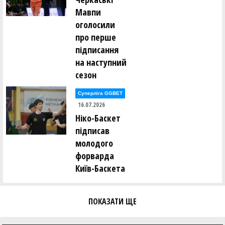
Мавпи
оголосили
про перше
підписання
на наступний
сезон
Суперліга GGBET
16.07.2026
Ніко-Баскет
підписав
молодого
форварда
Київ-Баскета
ПОКАЗАТИ ЩЕ